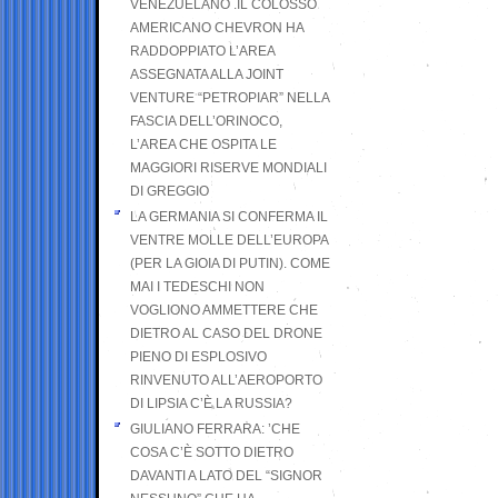
VENEZUELANO .IL COLOSSO
AMERICANO CHEVRON HA
RADDOPPIATO L’AREA
ASSEGNATA ALLA JOINT
VENTURE “PETROPIAR” NELLA
FASCIA DELL’ORINOCO,
L’AREA CHE OSPITA LE
MAGGIORI RISERVE MONDIALI
DI GREGGIO
LA GERMANIA SI CONFERMA IL
VENTRE MOLLE DELL’EUROPA
(PER LA GIOIA DI PUTIN). COME
MAI I TEDESCHI NON
VOGLIONO AMMETTERE CHE
DIETRO AL CASO DEL DRONE
PIENO DI ESPLOSIVO
RINVENUTO ALL’AEROPORTO
DI LIPSIA C’È LA RUSSIA?
GIULIANO FERRARA: ’CHE
COSA C’È SOTTO DIETRO
DAVANTI A LATO DEL “SIGNOR