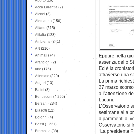
Aborto
(20)
Acca Larentia
(2)
Alcool
(3)
Alemanno
(150)
Alfano
(315)
Alitalia
(123)
Ambiente
(341)
AN
(210)
Eppure nella giu
Animali
(74)
assenza dello St
Arancioni
(2)
Ed è la cronistor
arte
(175)
attraverso una se
Attentato
(329)
La prima richiest
Auguri
(13)
27 marzo scorso,
Batini
(3)
all’attenzione de
Berlusconi
(4.295)
Lucani.
Bersani
(234)
L’Osservatorio su
Biasotti
(12)
settimane alla pr
Boldrini
(4)
dipartimenti di v
Bossi
(1.221)
Osservatorio si 
“La presidente Fr
Brambilla
(38)