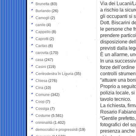
Via dei Lucani/
Brunetta
(83)
a rischio la sicu
Burlando
(26)
gli occupanti si 
Camogli
(2)
Dott. Biscarini 
canile
(4)
le persone che f
Cappello
(8)
prendere particol
Caprotti
(2)
disposizione dell
Caritas
(6)
previsti dalla leg
carovita
(170)
È un allarme, uno
casa
(247)
In una successiv
forze dell’ordine
Casini
(119)
controlli strume
Centrodestra in Liguria
(35)
“attuare una boni
Chiesa
(276)
Proprio a seguito
Cina
(10)
polizia locale, s
Comune
(342)
tavolo tecnico.
Coop
(7)
La richiesta, fir
Cossiga
(7)
Rosario Fabiano
Costume
(5.581)
“Gentile prefetto,
criminalità
(1.402)
fotografici del 
democratici e progressisti
(19)
presenza anche d