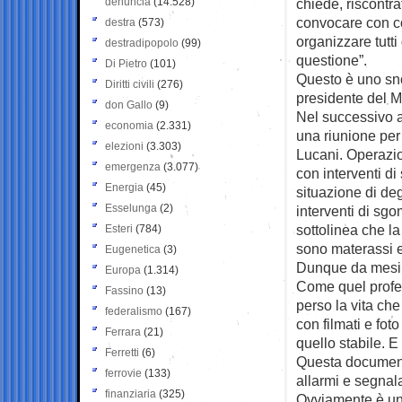
denuncia
(14.528)
chiede, riscontrat
convocare con co
destra
(573)
organizzare tutti
destradipopolo
(99)
questione”.
Di Pietro
(101)
Questo è uno sno
Diritti civili
(276)
presidente del M
don Gallo
(9)
Nel successivo a
economia
(2.331)
una riunione per 
elezioni
(3.303)
Lucani. Operazio
emergenza
(3.077)
con interventi di
Energia
(45)
situazione di de
Esselunga
(2)
interventi di sgo
sottolinea che la
Esteri
(784)
sono materassi 
Eugenetica
(3)
Dunque da mesi c
Europa
(1.314)
Come quel profes
Fassino
(13)
perso la vita ch
federalismo
(167)
con filmati e fo
Ferrara
(21)
quello stabile. E
Ferretti
(6)
Questa document
ferrovie
(133)
allarmi e segnala
finanziaria
(325)
Ovviamente è un