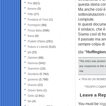
Fini
(821)
questa storia con
fioriere
(5)
Ma anche così è 
sottovalutazioni 
Fitto
(27)
compiute.
Fontana di Trevi
(1)
In questi documen
Formigoni
(90)
il sindaco, che è 
Forza Italia
(596)
Siamo così di fr
frana
(9)
il passato ma an
Fratelli d'Italia
(291)
sempre colpa di 
Futuro e Libertà
(510)
(da
“Huffington
g8
(25)
Gelmini
(68)
This entry was posted o
Genova
(542)
any responses to this 
Giannino
(10)
site.
Giustizia
(5.784)
«
TRIA IN UN MOME
governo
(5.799)
Grasso
(22)
“TROPPI COMPR
Green Italia
(1)
Leave a Rep
Grillo
(2.941)
Idv
(4)
You must be
log