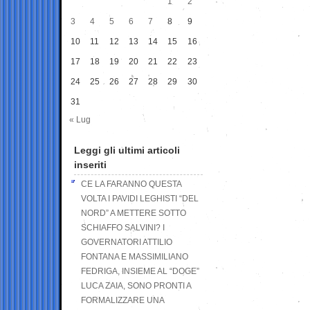
1
2
3
4
5
6
7
8
9
10
11
12
13
14
15
16
17
18
19
20
21
22
23
24
25
26
27
28
29
30
31
« Lug
Leggi gli ultimi articoli
inseriti
CE LA FARANNO QUESTA
VOLTA I PAVIDI LEGHISTI “DEL
NORD” A METTERE SOTTO
SCHIAFFO SALVINI? I
GOVERNATORI ATTILIO
FONTANA E MASSIMILIANO
FEDRIGA, INSIEME AL “DOGE”
LUCA ZAIA, SONO PRONTI A
FORMALIZZARE UNA