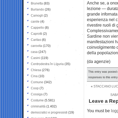
Anche se, a ono
Brunetta
(83)
lezione — durata
Burlando
(26)
grande infornata
Camogli
(2)
esperienza nel c
canile
(4)
rivestire ruoli di
Cappello
(8)
Complessivamente
Caprotti
(2)
Sardine non vien
Caritas
(6)
manifestazioni h
carovita
(170)
coinvolgimento c
casa
(247)
della popolazion
Casini
(119)
(da agenzie)
Centrodestra in Liguria
(35)
Chiesa
(276)
This entry was posted 
Cina
(10)
responses to this entr
Comune
(342)
«
STACCANO LUCE
Coop
(7)
Cossiga
(7)
SABA
Leave a Rep
Costume
(5.581)
criminalità
(1.402)
You must be
log
democratici e progressisti
(19)