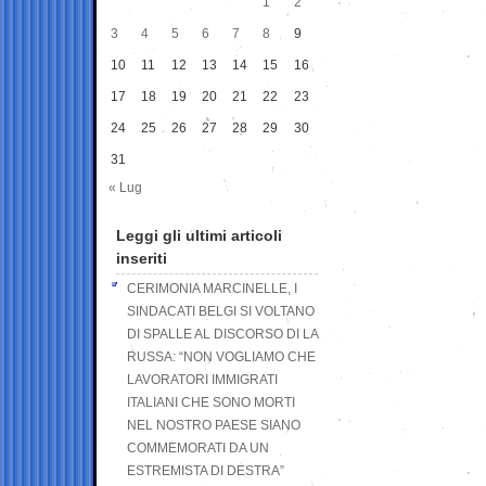
1
2
3
4
5
6
7
8
9
10
11
12
13
14
15
16
17
18
19
20
21
22
23
24
25
26
27
28
29
30
31
« Lug
Leggi gli ultimi articoli
inseriti
CERIMONIA MARCINELLE, I
SINDACATI BELGI SI VOLTANO
DI SPALLE AL DISCORSO DI LA
RUSSA: “NON VOGLIAMO CHE
LAVORATORI IMMIGRATI
ITALIANI CHE SONO MORTI
NEL NOSTRO PAESE SIANO
COMMEMORATI DA UN
ESTREMISTA DI DESTRA”