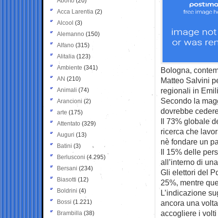
Aborto
(20)
Acca Larentia
(2)
Alcool
(3)
Alemanno
(150)
Alfano
(315)
Alitalia
(123)
Ambiente
(341)
Bologna, contem
AN
(210)
Matteo Salvini p
regionali in Em
Animali
(74)
Secondo la maggio
Arancioni
(2)
dovrebbe cedere 
arte
(175)
Il 73% globale de
Attentato
(329)
ricerca che lavo
Auguri
(13)
nè fondare un par
Batini
(3)
Il 15% delle pers
Berlusconi
(4.295)
all’interno di un
Bersani
(234)
Gli elettori del 
Biasotti
(12)
25%, mentre quel
Boldrini
(4)
L’indicazione su
Bossi
(1.221)
ancora una volt
accogliere i volti
Brambilla
(38)