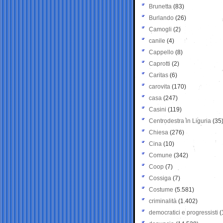
Brunetta
(83)
Burlando
(26)
Camogli
(2)
canile
(4)
Cappello
(8)
Caprotti
(2)
Caritas
(6)
carovita
(170)
casa
(247)
Casini
(119)
Centrodestra in Liguria
(35
Chiesa
(276)
Cina
(10)
Comune
(342)
Coop
(7)
Cossiga
(7)
Costume
(5.581)
criminalità
(1.402)
democratici e progressisti
(