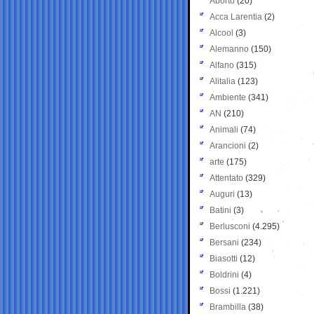
Aborto
(20)
Acca Larentia
(2)
Alcool
(3)
Alemanno
(150)
Alfano
(315)
Alitalia
(123)
Ambiente
(341)
AN
(210)
Animali
(74)
Arancioni
(2)
arte
(175)
Attentato
(329)
Auguri
(13)
Batini
(3)
Berlusconi
(4.295)
Bersani
(234)
Biasotti
(12)
Boldrini
(4)
Bossi
(1.221)
Brambilla
(38)