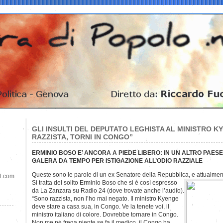
GLI INSULTI DEL DEPUTATO LEGHISTA AL MINISTRO K
RAZZISTA, TORNI IN CONGO”
ERMINIO BOSO E’ ANCORA A PIEDE LIBERO: IN UN ALTRO PAE
GALERA DA TEMPO PER ISTIGAZIONE ALL’ODIO RAZZIALE
Queste sono le parole di un ex Senatore della Repubblica, e attualme
il.com
Si tratta del solito Erminio Boso che si è così espresso
da La Zanzara su Radio 24 (dove trovate anche l’audio).
“Sono razzista, non l’ho mai negato. Il ministro Kyenge
deve stare a casa sua, in Congo. Ve la tenete voi, il
ministro italiano di colore. Dovrebbe tornare in Congo.
Non me ne frega niente se fa il medico, il Congo ha