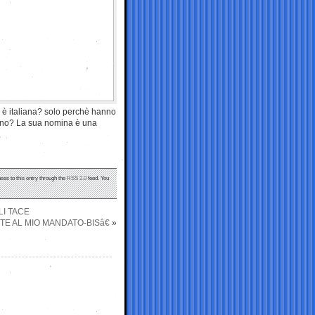
he è italiana? solo perchè hanno
verno? La sua nomina è una
ses to this entry through the
RSS 2.0
feed. You
LI TACE
E AL MIO MANDATO-BISâ€
»