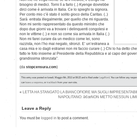
bisogno di medici. Torni lì a farlo (..) Kyenge dovrebbe
dirci come è arrivata in Italia. Ce lo spieghi la signora.
Per conto mio c’è stato il solito gioco della Caritas. (..)
Sarà entrata illegalmente, per quello che mi riguarda.
Non mi sento rappresentato da questo ministro che
dopo due giorni va a trovare i delinquenti congolesi e
non le vittime (..) e non so come sia arrivata in Italia (..)
Non mi farei curare da un medico come lei, sono
razzista, non l’ho mai negato, stronzi. E’ un’estranea a
casa mia e io dagli estranei non mi faccio curare (..) Chi lo ha detto c
fatto le foto insieme al Presidente della Repubblica e al capo del go
grandissima stronzata”.
(da
stopcensura.com
)
This entry was posted on lunedì, Maggio 6th, 2013 at 08:22 and is filed under
LegaNord
. You can follow any respon
can
leave a response
, or
trackback
from your own site.
«
LETTA HA STANGATO LA BIANCOFIORE MA SUGLI IMPRESENTABI
NAPOLITANO: â€œNON METTO NESSUN LIMIT
Leave a Reply
You must be
logged in
to post a comment.