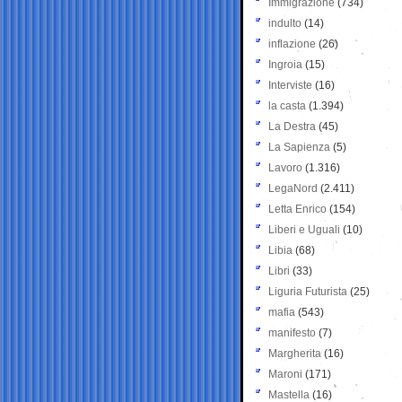
Immigrazione
(734)
indulto
(14)
inflazione
(26)
Ingroia
(15)
Interviste
(16)
la casta
(1.394)
La Destra
(45)
La Sapienza
(5)
Lavoro
(1.316)
LegaNord
(2.411)
Letta Enrico
(154)
Liberi e Uguali
(10)
Libia
(68)
Libri
(33)
Liguria Futurista
(25)
mafia
(543)
manifesto
(7)
Margherita
(16)
Maroni
(171)
Mastella
(16)