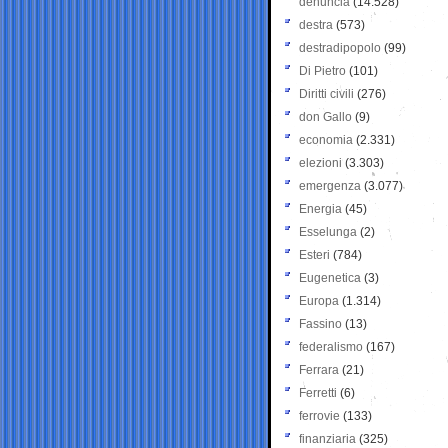
denuncia
(14.528)
destra
(573)
destradipopolo
(99)
Di Pietro
(101)
Diritti civili
(276)
don Gallo
(9)
economia
(2.331)
elezioni
(3.303)
emergenza
(3.077)
Energia
(45)
Esselunga
(2)
Esteri
(784)
Eugenetica
(3)
Europa
(1.314)
Fassino
(13)
federalismo
(167)
Ferrara
(21)
Ferretti
(6)
ferrovie
(133)
finanziaria
(325)