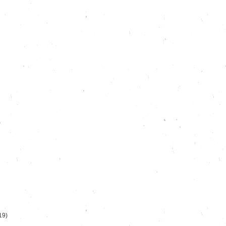
)
19)