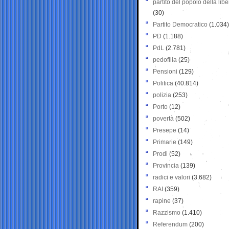
partito del popolo della libe
(30)
Partito Democratico
(1.034)
PD
(1.188)
PdL
(2.781)
pedofilia
(25)
Pensioni
(129)
Politica
(40.814)
polizia
(253)
Porto
(12)
povertà
(502)
Presepe
(14)
Primarie
(149)
Prodi
(52)
Provincia
(139)
radici e valori
(3.682)
RAI
(359)
rapine
(37)
Razzismo
(1.410)
Referendum
(200)