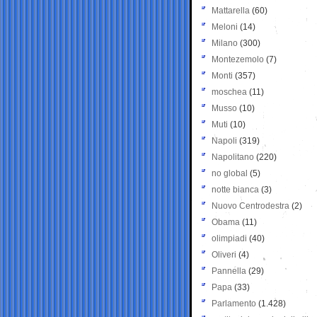
Mattarella
(60)
Meloni
(14)
Milano
(300)
Montezemolo
(7)
Monti
(357)
moschea
(11)
Musso
(10)
Muti
(10)
Napoli
(319)
Napolitano
(220)
no global
(5)
notte bianca
(3)
Nuovo Centrodestra
(2)
Obama
(11)
olimpiadi
(40)
Oliveri
(4)
Pannella
(29)
Papa
(33)
Parlamento
(1.428)