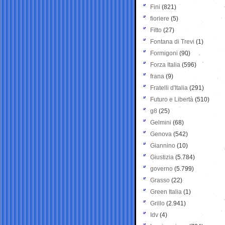
Fini
(821)
fioriere
(5)
Fitto
(27)
Fontana di Trevi
(1)
Formigoni
(90)
Forza Italia
(596)
frana
(9)
Fratelli d'Italia
(291)
Futuro e Libertà
(510)
g8
(25)
Gelmini
(68)
Genova
(542)
Giannino
(10)
Giustizia
(5.784)
governo
(5.799)
Grasso
(22)
Green Italia
(1)
Grillo
(2.941)
Idv
(4)