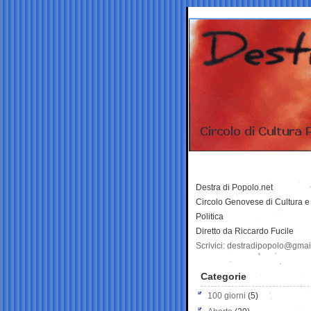
Destra di Popolo.net
Circolo Genovese di Cultura e
Politica
Diretto da Riccardo Fucile
Scrivici: destradipopolo@gma
Categorie
100 giorni
(5)