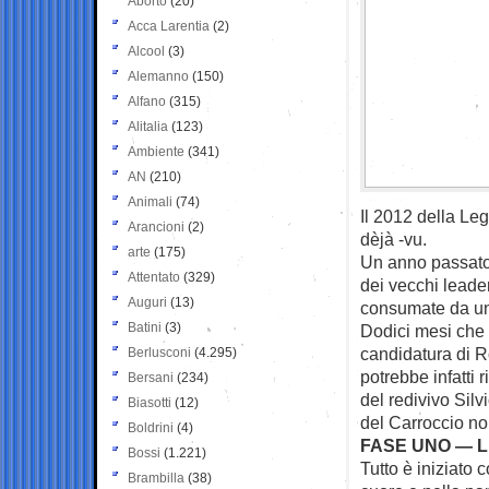
Aborto
(20)
Acca Larentia
(2)
Alcool
(3)
Alemanno
(150)
Alfano
(315)
Alitalia
(123)
Ambiente
(341)
AN
(210)
Animali
(74)
Il 2012 della Leg
Arancioni
(2)
dèjà -vu.
arte
(175)
Un anno passato 
Attentato
(329)
dei vecchi leader
Auguri
(13)
consumate da un 
Batini
(3)
Dodici mesi che 
candidatura di 
Berlusconi
(4.295)
potrebbe infatti 
Bersani
(234)
del redivivo Silv
Biasotti
(12)
del Carroccio no
Boldrini
(4)
FASE UNO — L
Bossi
(1.221)
Tutto è iniziato 
Brambilla
(38)