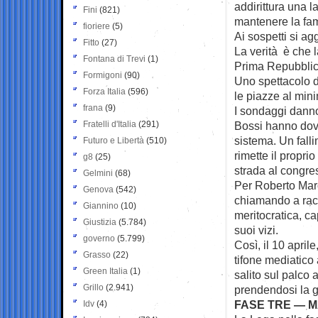
addirittura una l
Fini
(821)
mantenere la fam
fioriere
(5)
Ai sospetti si a
Fitto
(27)
La verità è che 
Fontana di Trevi
(1)
Prima Repubblic
Formigoni
(90)
Uno spettacolo da
Forza Italia
(596)
le piazze al min
frana
(9)
I sondaggi danno 
Fratelli d'Italia
(291)
Bossi hanno dovu
sistema. Un falli
Futuro e Libertà
(510)
rimette il propri
g8
(25)
strada al congre
Gelmini
(68)
Per Roberto Maro
Genova
(542)
chiamando a racc
Giannino
(10)
meritocratica, ca
Giustizia
(5.784)
suoi vizi.
governo
(5.799)
Così, il 10 april
Grasso
(22)
tifone mediatico
Green Italia
(1)
salito sul palco 
Grillo
(2.941)
prendendosi la gu
FASE TRE — M
Idv
(4)