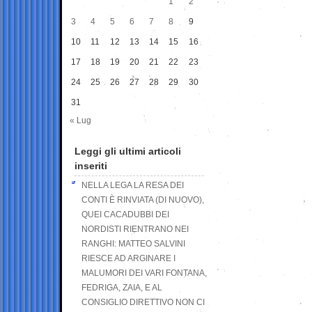
1
2
3
4
5
6
7
8
9
10
11
12
13
14
15
16
17
18
19
20
21
22
23
24
25
26
27
28
29
30
31
« Lug
Leggi gli ultimi articoli
inseriti
NELLA LEGA LA RESA DEI
CONTI È RINVIATA (DI NUOVO),
QUEI CACADUBBI DEI
NORDISTI RIENTRANO NEI
RANGHI: MATTEO SALVINI
RIESCE AD ARGINARE I
MALUMORI DEI VARI FONTANA,
FEDRIGA, ZAIA, E AL
CONSIGLIO DIRETTIVO NON CI