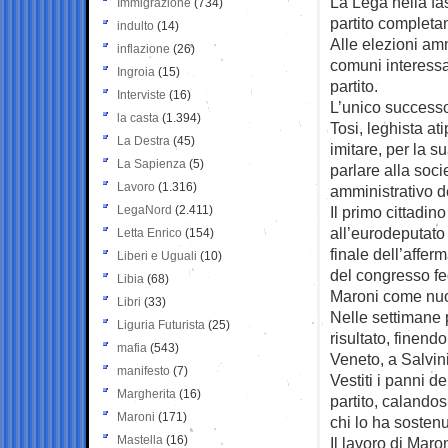
La Lega nella fa
Immigrazione
(734)
partito completa
indulto
(14)
Alle elezioni amm
inflazione
(26)
comuni interessat
Ingroia
(15)
partito.
Interviste
(16)
L’unico successo 
la casta
(1.394)
Tosi, leghista a
La Destra
(45)
imitare, per la su
La Sapienza
(5)
parlare alla soci
Lavoro
(1.316)
amministrativo d
LegaNord
(2.411)
Il primo cittadin
all’eurodeputato 
Letta Enrico
(154)
finale dell’affe
Liberi e Uguali
(10)
del congresso fe
Libia
(68)
Maroni come nuo
Libri
(33)
Nelle settimane 
Liguria Futurista
(25)
risultato, finendo
mafia
(543)
Veneto, a Salvin
manifesto
(7)
Vestiti i panni d
Margherita
(16)
partito, calandos
Maroni
(171)
chi lo ha sostenu
Mastella
(16)
Il lavoro di Maro