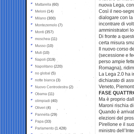
nuova Lega, con 
Mattarella
(60)
Così il neo-segre
Meloni
(14)
dialogare con la
Milano
(300)
incontrare di volt
Montezemolo
(7)
amministratori lo
Monti
(357)
Di fronte a ques
moschea
(11)
certa misura smar
Musso
(10)
Il nuovo corso d
Muti
(10)
(secessione e fe
Napoli
(319)
perso ampie fette
Napolitano
(220)
Romagna), ridime
no global
(5)
La Lega 2.0 ha in
dichiarato di ass
notte bianca
(3)
Veneto, Piemonte
Nuovo Centrodestra
(2)
FASE QUATTRO
Obama
(11)
Ma è proprio dal
olimpiadi
(40)
Maroni rischia di
Oliveri
(4)
Quando è arrivat
Pannella
(29)
elezioni del pros
Papa
(33)
Pirellone e il s
Parlamento
(1.428)
ministro dell’Int