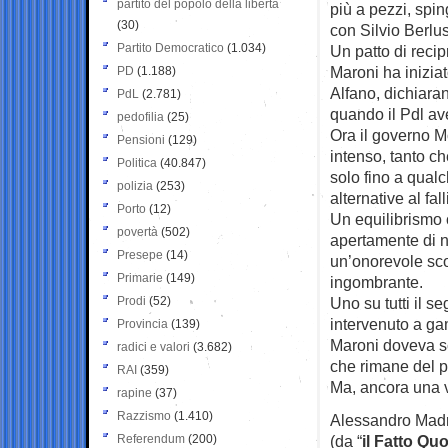
partito del popolo della libertà
più a pezzi, spin
(30)
con Silvio Berlus
Partito Democratico
(1.034)
Un patto di reci
Maroni ha inizia
PD
(1.188)
Alfano, dichiaran
PdL
(2.781)
quando il Pdl av
pedofilia
(25)
Ora il governo Mon
Pensioni
(129)
intenso, tanto c
Politica
(40.847)
solo fino a qual
polizia
(253)
alternative al fa
Porto
(12)
Un equilibrismo c
povertà
(502)
apertamente di n
Presepe
(14)
un’onorevole scon
Primarie
(149)
ingombrante.
Prodi
(52)
Uno su tutti il s
intervenuto a gam
Provincia
(139)
Maroni doveva sc
radici e valori
(3.682)
che rimane del p
RAI
(359)
Ma, ancora una v
rapine
(37)
Razzismo
(1.410)
Alessandro Mad
Referendum
(200)
(da “
il Fatto Qu