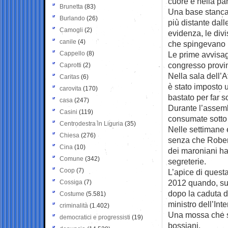
cuore e nella pan
Brunetta
(83)
Una base stanca 
Burlando
(26)
più distante dalle
Camogli
(2)
evidenza, le divi
canile
(4)
che spingevano p
Cappello
(8)
Le prime avvisag
congresso provin
Caprotti
(2)
Nella sala dell’A
Caritas
(6)
è stato imposto 
carovita
(170)
bastato per far sc
casa
(247)
Durante l’assembl
Casini
(119)
consumate sotto 
Centrodestra in Liguria
(35)
Nelle settimane 
Chiesa
(276)
senza che Robert
Cina
(10)
dei maroniani ha 
Comune
(342)
segreterie.
Coop
(7)
L’apice di questa 
2012 quando, su
Cossiga
(7)
dopo la caduta de
Costume
(5.581)
ministro dell’Int
criminalità
(1.402)
Una mossa che si
democratici e progressisti
(19)
bossiani.