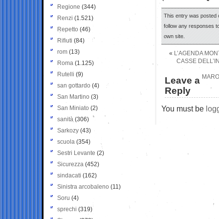
Regione
(344)
This entry was posted 
Renzi
(1.521)
follow any responses to
Repetto
(46)
own site.
Rifiuti
(84)
rom
(13)
«
L’AGENDA MONT
CASSE DELL’I
Roma
(1.125)
Rutelli
(9)
MARON
Leave a
san gottardo
(4)
Reply
San Martino
(3)
You must be
log
San Miniato
(2)
sanità
(306)
Sarkozy
(43)
scuola
(354)
Sestri Levante
(2)
Sicurezza
(452)
sindacati
(162)
Sinistra arcobaleno
(11)
Soru
(4)
sprechi
(319)