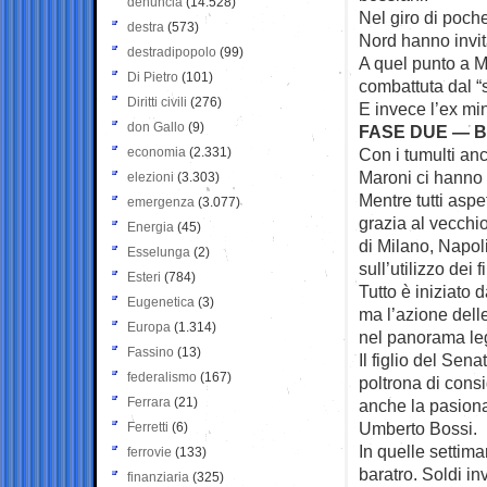
denuncia
(14.528)
Nel giro di poche 
destra
(573)
Nord hanno invita
destradipopolo
(99)
A quel punto a Ma
Di Pietro
(101)
combattuta dal “
Diritti civili
(276)
E invece l’ex min
don Gallo
(9)
FASE DUE — B
economia
(2.331)
Con i tumulti anc
Maroni ci hanno 
elezioni
(3.303)
Mentre tutti aspe
emergenza
(3.077)
grazia al vecchi
Energia
(45)
di Milano, Napol
Esselunga
(2)
sull’utilizzo dei 
Esteri
(784)
Tutto è iniziato 
Eugenetica
(3)
ma l’azione delle
Europa
(1.314)
nel panorama leg
Fassino
(13)
Il figlio del Sen
federalismo
(167)
poltrona di consi
Ferrara
(21)
anche la pasiona
Umberto Bossi.
Ferretti
(6)
In quelle settim
ferrovie
(133)
baratro. Soldi inv
finanziaria
(325)