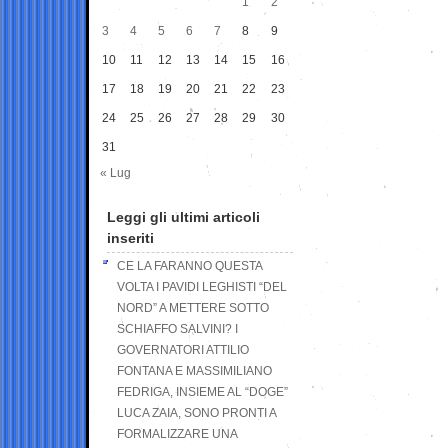
1
2
3
4
5
6
7
8
9
10
11
12
13
14
15
16
17
18
19
20
21
22
23
24
25
26
27
28
29
30
31
« Lug
Leggi gli ultimi articoli
inseriti
CE LA FARANNO QUESTA
VOLTA I PAVIDI LEGHISTI “DEL
NORD” A METTERE SOTTO
SCHIAFFO SALVINI? I
GOVERNATORI ATTILIO
FONTANA E MASSIMILIANO
FEDRIGA, INSIEME AL “DOGE”
LUCA ZAIA, SONO PRONTI A
FORMALIZZARE UNA