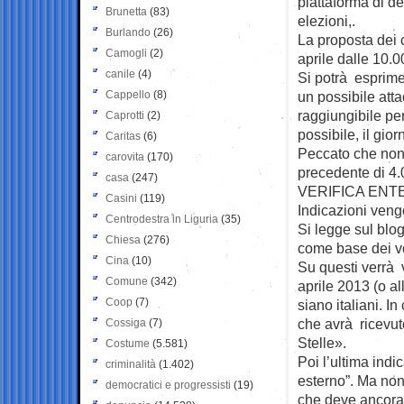
piattaforma di d
Brunetta
(83)
elezioni,.
Burlando
(26)
La proposta dei ca
Camogli
(2)
aprile dalle 10.0
canile
(4)
Si potrà esprime
Cappello
(8)
un possibile atta
raggiungibile pe
Caprotti
(2)
possibile, il gio
Caritas
(6)
Peccato che non c
carovita
(170)
precedente di 4.0
casa
(247)
VERIFICA ENT
Casini
(119)
Indicazioni veng
Centrodestra in Liguria
(35)
Si legge sul blog
Chiesa
(276)
come base dei vot
Cina
(10)
Su questi verrà 
Comune
(342)
aprile 2013 (o al
Coop
(7)
siano italiani. I
che avrà ricevut
Cossiga
(7)
Stelle».
Costume
(5.581)
Poi l’ultima indi
criminalità
(1.402)
esterno”. Ma non
democratici e progressisti
(19)
che deve ancora