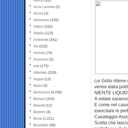
Aborto
(20)
Acca Larentia
(2)
Alcool
(3)
Alemanno
(150)
Alfano
(315)
Alitalia
(123)
Ambiente
(341)
AN
(210)
Animali
(74)
Arancioni
(2)
arte
(175)
Attentato
(329)
Auguri
(13)
cui Grillo ritie
Batini
(3)
venire dalla polit
NIENTE LIQUI
Berlusconi
(4.295)
A votare saranno 
Bersani
(234)
E come nel caso 
Biasotti
(12)
esercitare le pre
Boldrini
(4)
Casaleggio Assoc
Bossi
(1.221)
Scelta che lasci
Brambilla
(38)