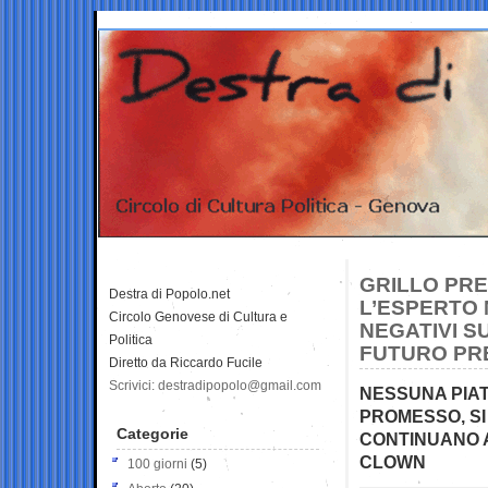
GRILLO PRE
Destra di Popolo.net
L’ESPERTO 
Circolo Genovese di Cultura e
NEGATIVI SU
Politica
FUTURO PR
Diretto da Riccardo Fucile
Scrivici: destradipopolo@gmail.com
NESSUNA PIA
PROMESSO, SI
Categorie
CONTINUANO 
CLOWN
100 giorni
(5)