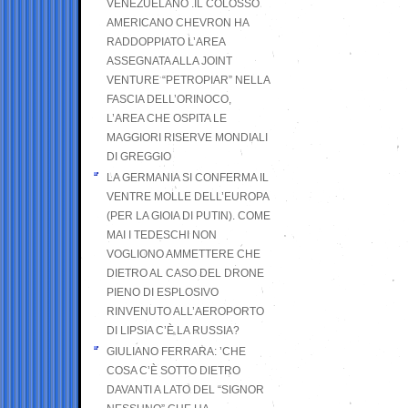
VENEZUELANO .IL COLOSSO
AMERICANO CHEVRON HA
RADDOPPIATO L’AREA
ASSEGNATA ALLA JOINT
VENTURE “PETROPIAR” NELLA
FASCIA DELL’ORINOCO,
L’AREA CHE OSPITA LE
MAGGIORI RISERVE MONDIALI
DI GREGGIO
LA GERMANIA SI CONFERMA IL
VENTRE MOLLE DELL’EUROPA
(PER LA GIOIA DI PUTIN). COME
MAI I TEDESCHI NON
VOGLIONO AMMETTERE CHE
DIETRO AL CASO DEL DRONE
PIENO DI ESPLOSIVO
RINVENUTO ALL’AEROPORTO
DI LIPSIA C’È LA RUSSIA?
GIULIANO FERRARA: ’CHE
COSA C’È SOTTO DIETRO
DAVANTI A LATO DEL “SIGNOR