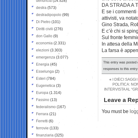
denuncia
(14.528)
DA STRADA A 
destra
(573)
E se i commenti 
destradipopolo
(99)
attivisti, va nota
Di Pietro
(101)
Gino Strada, Rob
Diritti civili
(276)
E c’è chi si spi
don Gallo
(9)
Sul fronte femmi
economia
(2.331)
In attesa della Mi
La farsa è appena
elezioni
(3.303)
emergenza
(3.077)
This entry was posted 
Energia
(45)
responses to this entr
Esselunga
(2)
Esteri
(784)
«
I DIECI SAGG
POLITICA: N
Eugenetica
(3)
INTERVISTA AL “G
Europa
(1.314)
Leave a Rep
Fassino
(13)
federalismo
(167)
You must be
log
Ferrara
(21)
Ferretti
(6)
ferrovie
(133)
finanziaria
(325)