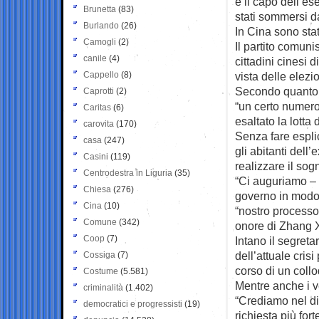
e il capo dell’e
Brunetta
(83)
stati sommersi da
Burlando
(26)
In Cina sono stat
Camogli
(2)
Il partito comuni
canile
(4)
cittadini cinesi d
Cappello
(8)
vista delle elezi
Secondo quanto 
Caprotti
(2)
“un certo numero 
Caritas
(6)
esaltato la lotta 
carovita
(170)
Senza fare esplic
casa
(247)
gli abitanti dell
Casini
(119)
realizzare il sog
Centrodestra in Liguria
(35)
“Ci auguriamo – h
Chiesa
(276)
governo in modo p
Cina
(10)
“nostro processo
Comune
(342)
onore di Zhang 
Coop
(7)
Intano il segreta
dell’attuale cris
Cossiga
(7)
corso di un collo
Costume
(5.581)
Mentre anche i 
criminalità
(1.402)
“Crediamo nel di
democratici e progressisti
(19)
richiesta più for