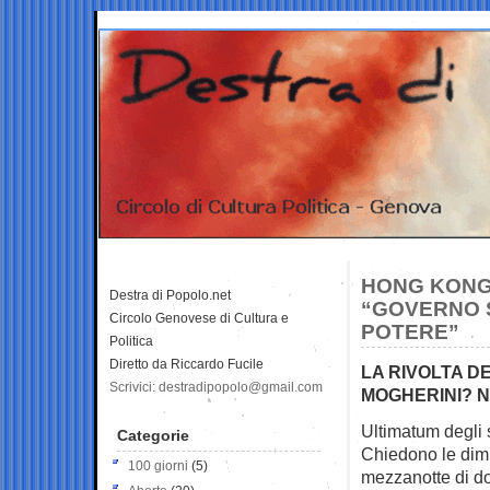
HONG KONG,
Destra di Popolo.net
“GOVERNO S
Circolo Genovese di Cultura e
POTERE”
Politica
Diretto da Riccardo Fucile
LA RIVOLTA D
Scrivici: destradipopolo@gmail.com
MOGHERINI? 
Ultimatum degli
Categorie
Chiedono le dimi
100 giorni
(5)
mezzanotte di d