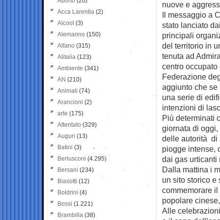
Aborto
(20)
nuove e aggressi
Acca Larentia
(2)
Il messaggio a 
Alcool
(3)
stato lanciato d
Alemanno
(150)
principali organ
del territorio i
Alfano
(315)
tenuta ad Admiral
Alitalia
(123)
centro occupato 
Ambiente
(341)
Federazione deg
AN
(210)
aggiunto che se i
Animali
(74)
una serie di edif
Arancioni
(2)
intenzioni di las
arte
(175)
Più determinati c
Attentato
(329)
giornata di oggi,
Auguri
(13)
delle autorità d
Batini
(3)
piogge intense, c
dai gas urticanti
Berlusconi
(4.295)
Dalla mattina i m
Bersani
(234)
un sito storico e
Biasotti
(12)
commemorare il 
Boldrini
(4)
popolare cinese,
Bossi
(1.221)
Alle celebrazion
Brambilla
(38)