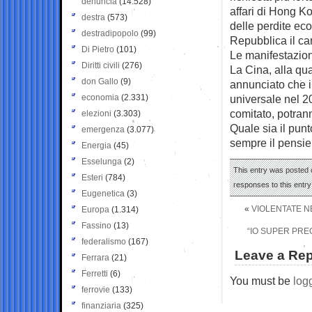
denuncia
(14.528)
affari di Hong K
destra
(573)
delle perdite ec
destradipopolo
(99)
Repubblica il ca
Di Pietro
(101)
Le manifestazioni
Diritti civili
(276)
La Cina, alla qu
don Gallo
(9)
annunciato che il
economia
(2.331)
universale nel 2
comitato, potrann
elezioni
(3.303)
Quale sia il pun
emergenza
(3.077)
sempre il pensie
Energia
(45)
Esselunga
(2)
This entry was posted o
Esteri
(784)
responses to this entr
Eugenetica
(3)
«
VIOLENTATE N
Europa
(1.314)
Fassino
(13)
“IO SUPER PREC
federalismo
(167)
Leave a Rep
Ferrara
(21)
Ferretti
(6)
You must be
log
ferrovie
(133)
finanziaria
(325)