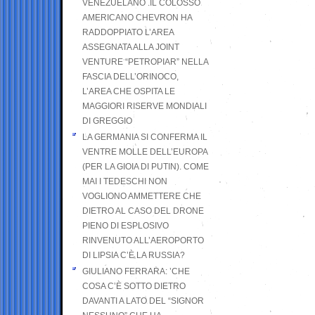
VENEZUELANO .IL COLOSSO
AMERICANO CHEVRON HA
RADDOPPIATO L’AREA
ASSEGNATA ALLA JOINT
VENTURE “PETROPIAR” NELLA
FASCIA DELL’ORINOCO,
L’AREA CHE OSPITA LE
MAGGIORI RISERVE MONDIALI
DI GREGGIO
LA GERMANIA SI CONFERMA IL
VENTRE MOLLE DELL’EUROPA
(PER LA GIOIA DI PUTIN). COME
MAI I TEDESCHI NON
VOGLIONO AMMETTERE CHE
DIETRO AL CASO DEL DRONE
PIENO DI ESPLOSIVO
RINVENUTO ALL’AEROPORTO
DI LIPSIA C’È LA RUSSIA?
GIULIANO FERRARA: ’CHE
COSA C’È SOTTO DIETRO
DAVANTI A LATO DEL “SIGNOR