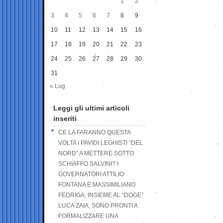
1
2
3
4
5
6
7
8
9
10
11
12
13
14
15
16
17
18
19
20
21
22
23
24
25
26
27
28
29
30
31
« Lug
Leggi gli ultimi articoli
inseriti
CE LA FARANNO QUESTA
VOLTA I PAVIDI LEGHISTI “DEL
NORD” A METTERE SOTTO
SCHIAFFO SALVINI? I
GOVERNATORI ATTILIO
FONTANA E MASSIMILIANO
FEDRIGA, INSIEME AL “DOGE”
LUCA ZAIA, SONO PRONTI A
FORMALIZZARE UNA