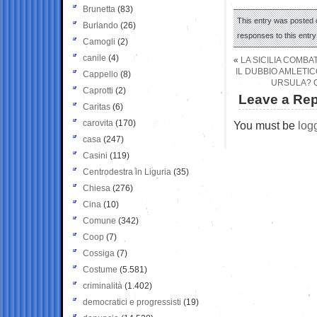
Brunetta
(83)
This entry was posted 
Burlando
(26)
responses to this entr
Camogli
(2)
canile
(4)
«
LA SICILIA COMBA
IL DUBBIO AMLETI
Cappello
(8)
URSULA? Q
Caprotti
(2)
Leave a Rep
Caritas
(6)
carovita
(170)
You must be
log
casa
(247)
Casini
(119)
Centrodestra in Liguria
(35)
Chiesa
(276)
Cina
(10)
Comune
(342)
Coop
(7)
Cossiga
(7)
Costume
(5.581)
criminalità
(1.402)
democratici e progressisti
(19)