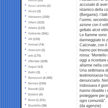
Aborto
(20)
accusato di aver
Acca Larentia
(2)
islamico della c
Alcool
(3)
(Bergamo). I fat
Alemanno
(150)
l’uomo, secondo l
Alfano
(315)
azione con il vo
Alitalia
(123)
gettato alcol eti
Ambiente
(341)
Le fiamme sono s
AN
(210)
danneggiato lo zer
Calcinate, con i
Animali
(74)
hanno poi trovato
Arancioni
(2)
rossa: ‘Montello
arte
(175)
oggi a ricordare
Attentato
(329)
allarme nella com
Auguri
(13)
Una settimana di
Batini
(3)
testimonianze ha 
Berlusconi
(4.295)
denunciarlo. Nell
Bersani
(234)
indossava il gior
Biasotti
(12)
hanno ribadito i 
Boldrini
(4)
proteggere per g
Bossi
(1.221)
ogni comunità”.
(da agenzie)
Brambilla
(38)