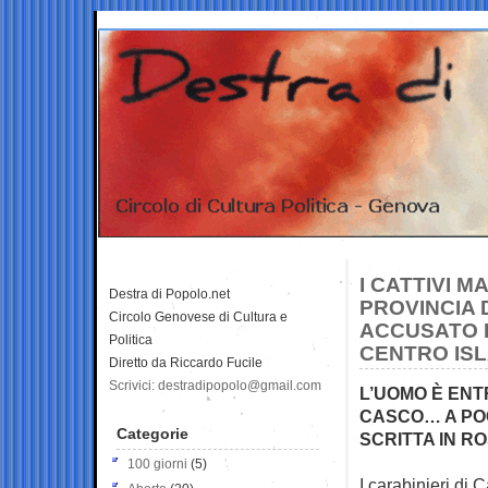
I CATTIVI 
Destra di Popolo.net
PROVINCIA 
Circolo Genovese di Cultura e
ACCUSATO D
Politica
CENTRO IS
Diretto da Riccardo Fucile
Scrivici: destradipopolo@gmail.com
L’UOMO È ENT
CASCO… A POC
Categorie
SCRITTA IN R
100 giorni
(5)
I carabinieri di