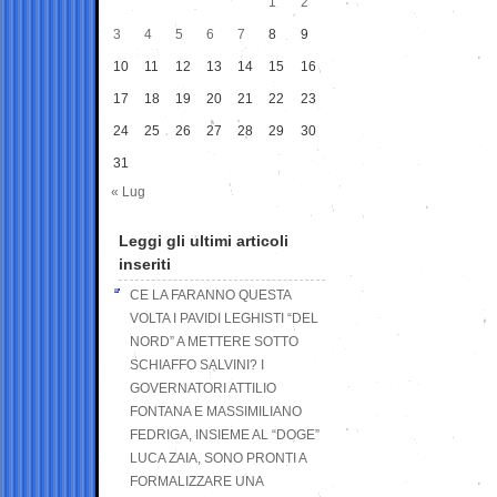
1
2
3
4
5
6
7
8
9
10
11
12
13
14
15
16
17
18
19
20
21
22
23
24
25
26
27
28
29
30
31
« Lug
Leggi gli ultimi articoli
inseriti
CE LA FARANNO QUESTA
VOLTA I PAVIDI LEGHISTI “DEL
NORD” A METTERE SOTTO
SCHIAFFO SALVINI? I
GOVERNATORI ATTILIO
FONTANA E MASSIMILIANO
FEDRIGA, INSIEME AL “DOGE”
LUCA ZAIA, SONO PRONTI A
FORMALIZZARE UNA