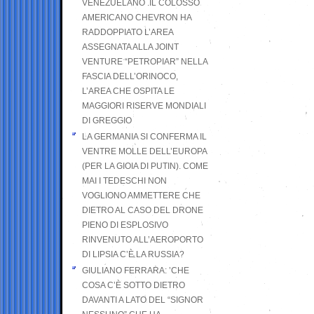
VENEZUELANO .IL COLOSSO
AMERICANO CHEVRON HA
RADDOPPIATO L’AREA
ASSEGNATA ALLA JOINT
VENTURE “PETROPIAR” NELLA
FASCIA DELL’ORINOCO,
L’AREA CHE OSPITA LE
MAGGIORI RISERVE MONDIALI
DI GREGGIO
LA GERMANIA SI CONFERMA IL
VENTRE MOLLE DELL’EUROPA
(PER LA GIOIA DI PUTIN). COME
MAI I TEDESCHI NON
VOGLIONO AMMETTERE CHE
DIETRO AL CASO DEL DRONE
PIENO DI ESPLOSIVO
RINVENUTO ALL’AEROPORTO
DI LIPSIA C’È LA RUSSIA?
GIULIANO FERRARA: ’CHE
COSA C’È SOTTO DIETRO
DAVANTI A LATO DEL “SIGNOR