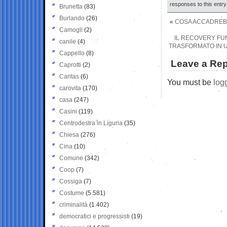
responses to this entr
Brunetta
(83)
Burlando
(26)
«
COSA ACCADREBBE
Camogli
(2)
IL RECOVERY FUN
canile
(4)
TRASFORMATO IN U
Cappello
(8)
Leave a Rep
Caprotti
(2)
Caritas
(6)
You must be
log
carovita
(170)
casa
(247)
Casini
(119)
Centrodestra in Liguria
(35)
Chiesa
(276)
Cina
(10)
Comune
(342)
Coop
(7)
Cossiga
(7)
Costume
(5.581)
criminalità
(1.402)
democratici e progressisti
(19)