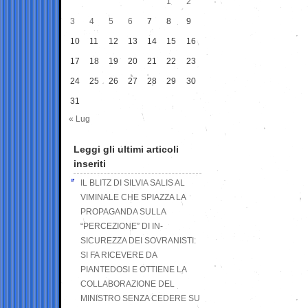
1
2
3
4
5
6
7
8
9
10
11
12
13
14
15
16
17
18
19
20
21
22
23
24
25
26
27
28
29
30
31
« Lug
Leggi gli ultimi articoli
inseriti
IL BLITZ DI SILVIA SALIS AL
VIMINALE CHE SPIAZZA LA
PROPAGANDA SULLA
“PERCEZIONE” DI IN-
SICUREZZA DEI SOVRANISTI:
SI FA RICEVERE DA
PIANTEDOSI E OTTIENE LA
COLLABORAZIONE DEL
MINISTRO SENZA CEDERE SU