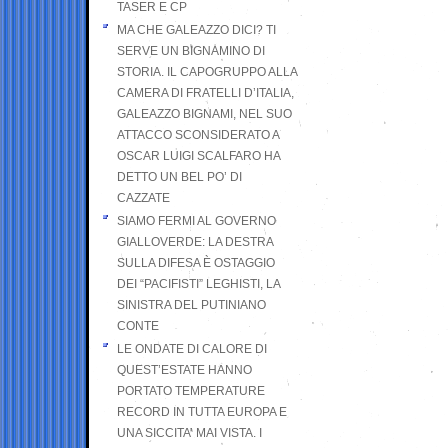
TASER E CP
MA CHE GALEAZZO DICI? TI
SERVE UN BIGNAMINO DI
STORIA. IL CAPOGRUPPO ALLA
CAMERA DI FRATELLI D’ITALIA,
GALEAZZO BIGNAMI, NEL SUO
ATTACCO SCONSIDERATO A
OSCAR LUIGI SCALFARO HA
DETTO UN BEL PO’ DI
CAZZATE
SIAMO FERMI AL GOVERNO
GIALLOVERDE: LA DESTRA
SULLA DIFESA È OSTAGGIO
DEI “PACIFISTI” LEGHISTI, LA
SINISTRA DEL PUTINIANO
CONTE
LE ONDATE DI CALORE DI
QUEST’ESTATE HANNO
PORTATO TEMPERATURE
RECORD IN TUTTA EUROPA E
UNA SICCITA’ MAI VISTA. I