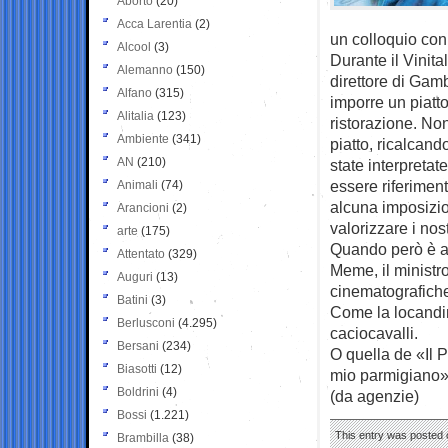
Aborto
(20)
Acca Larentia
(2)
un colloquio con
Alcool
(3)
Durante il Vinita
Alemanno
(150)
direttore di Gam
Alfano
(315)
imporre un piatt
Alitalia
(123)
ristorazione. No
Ambiente
(341)
piatto, ricalcand
AN
(210)
state interpreta
essere riferimen
Animali
(74)
alcuna imposizio
Arancioni
(2)
valorizzare i nos
arte
(175)
Quando però è arr
Attentato
(329)
Meme, il ministro
Auguri
(13)
cinematografich
Batini
(3)
Come la locandin
Berlusconi
(4.295)
caciocavalli.
Bersani
(234)
O quella de «Il 
Biasotti
(12)
mio parmigiano» 
Boldrini
(4)
(da agenzie)
Bossi
(1.221)
This entry was posted o
Brambilla
(38)