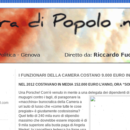
I FUNZIONARI DELLA CAMERA COSTANO 9.000 EURO IN
NEL 2012 COSTAVANO IN MEDIA 152.000 EURO L’ANNO, ORA “SO
Una Porsche! Com’è venuto in mente a una delegata dei dipendenti di M
mugugni contro i tagli, di paragonare la
«macchina» burocratica della Camera a
il.com
un’auto di lusso che «come tutte le cose
pregiate» è giustamente costosissima?
Quel tetto di 240 mila euro di stipendio
massimo che dovrebbe essere imposto è di
9 mila superiore alla busta paga di Angela
Merkel: la cancelliera tedesca ha forse una