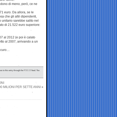
endono di meno, però, ce ne
71 euro. Da allora, se le
a che gli altri dipendenti,
 unitario sarebbe salito nel
ato di 21.522 euro superiore:
07 al 2012 (e poi è calato
tto al 2007, arrivando a un
sicuro…
es to this entry through the
RSS 2.0
feed. You
ONI
0 MILIONI PER SETTE ANNI
»