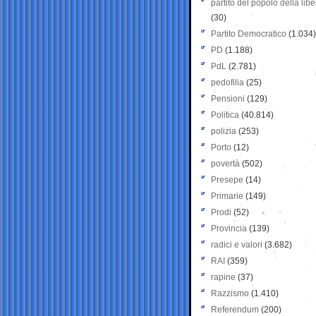
partito del popolo della libe
(30)
Partito Democratico
(1.034)
PD
(1.188)
PdL
(2.781)
pedofilia
(25)
Pensioni
(129)
Politica
(40.814)
polizia
(253)
Porto
(12)
povertà
(502)
Presepe
(14)
Primarie
(149)
Prodi
(52)
Provincia
(139)
radici e valori
(3.682)
RAI
(359)
rapine
(37)
Razzismo
(1.410)
Referendum
(200)