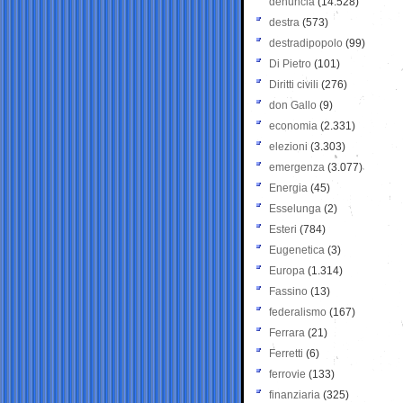
denuncia
(14.528)
destra
(573)
destradipopolo
(99)
Di Pietro
(101)
Diritti civili
(276)
don Gallo
(9)
economia
(2.331)
elezioni
(3.303)
emergenza
(3.077)
Energia
(45)
Esselunga
(2)
Esteri
(784)
Eugenetica
(3)
Europa
(1.314)
Fassino
(13)
federalismo
(167)
Ferrara
(21)
Ferretti
(6)
ferrovie
(133)
finanziaria
(325)