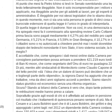
Al punto che mesi fa Pietro Ichino si levò in Senato sventolando una l
testo letteralmente illeggibile. Non è solo incomprensibile per i milioni e
applicarlo, ma illeggibile anche per gli addetti ai lavori, per gli esperti di 
amministrativo. È illeggibile per noi stessi legislatori che lo stiamo di
in questo momento, non ci sia una sola persona in grado di dirci cosa vog
burocrate estensore di quella legge è l’unico in grado di interpretarla.
Di quella legge è dunque il padrone. Non va così, in una democrazia s
Ha spiegato mesi fa il commissario alla spending review Carlo Cottarelli 
prima fascia sono pagati mediamente il 4,27% più del reddito pro capite 
Germania, il 5,21% in Francia, il 5,59% in Gran Bretagna, il 10,17% in It
I cittadini sono o no autorizzati a chiedere perchè mai i nostri dovrebb
doppio dei tedeschi nonostante il loro Stato, il loro sistema sociale, l
meglio?
È accettabile che, come spiegano i dati messi online dalla Camera per 
consigliere parlamentare possa arrivare a prendere 421.219 euro lordi
)
di Ban Ki-moon, che come segretario dell’Onu di euro ne guadagna 22
Di più, mentre altri sindacalisti di Montecitorio come Claudio Capone de
del tetto perchè «dà l’idea che un datore di lavoro può decidere che 
e togliergli parte dello stipendio», la signora Danzi ha aggiunto che per
trattative, «ma da dieci anni sigliamo accordi a perdere. Siamo stanchi 
status giuridico ed economico senza una riforma organica».
Sicura? Stando ai bilanci della Camera è vero che, dopo tante polemiche
le retribuzioni medie hanno preso a calare.
Soprattutto grazie agli esodi di chi si è affrettato ad andare in pension
col risultato che i trattamenti di quiescenza pesano sempre di più. Ma
Cesare e a Laura Boldrini quel che è di Laura Boldrini, dei grillini e deg
19)
appoggiato i primi tagli: nel 2012 un dipendente della Camera costava
dopo 150.403 e oggi, con i dipendenti ridotti a 1.417, «solo» 149.047 