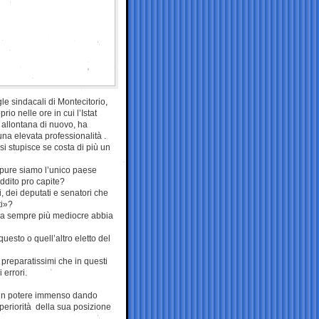
le sindacali di Montecitorio,
io nelle ore in cui l’Istat
 allontana di nuovo, ha
na elevata professionalità .
i stupisce se costa di più un
ppure siamo l’unico paese
eddito pro capite?
, dei deputati e senatori che
ti»?
tica sempre più mediocre abbia
uesto o quell’altro eletto del
e preparatissimi che in questi
 errori.
i un potere immenso dando
periorità della sua posizione