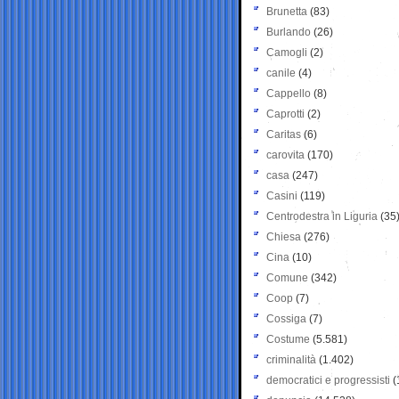
Brunetta
(83)
Burlando
(26)
Camogli
(2)
canile
(4)
Cappello
(8)
Caprotti
(2)
Caritas
(6)
carovita
(170)
casa
(247)
Casini
(119)
Centrodestra in Liguria
(35
Chiesa
(276)
Cina
(10)
Comune
(342)
Coop
(7)
Cossiga
(7)
Costume
(5.581)
criminalità
(1.402)
democratici e progressisti
(