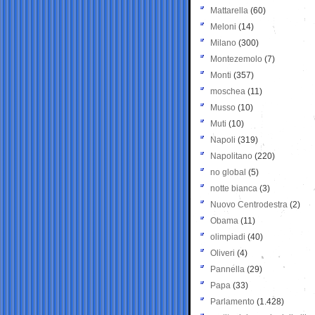
Mattarella
(60)
Meloni
(14)
Milano
(300)
Montezemolo
(7)
Monti
(357)
moschea
(11)
Musso
(10)
Muti
(10)
Napoli
(319)
Napolitano
(220)
no global
(5)
notte bianca
(3)
Nuovo Centrodestra
(2)
Obama
(11)
olimpiadi
(40)
Oliveri
(4)
Pannella
(29)
Papa
(33)
Parlamento
(1.428)