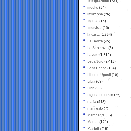
Immigrazione
(734)
indulto
(14)
inflazione
(26)
Ingroia
(15)
Interviste
(16)
la casta
(1.394)
La Destra
(45)
La Sapienza
(5)
Lavoro
(1.316)
LegaNord
(2.411)
Letta Enrico
(154)
Liberi e Uguali
(10)
Libia
(68)
Libri
(33)
Liguria Futurista
(25)
mafia
(543)
manifesto
(7)
Margherita
(16)
Maroni
(171)
Mastella
(16)