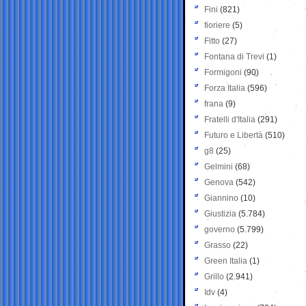
Fini
(821)
fioriere
(5)
Fitto
(27)
Fontana di Trevi
(1)
Formigoni
(90)
Forza Italia
(596)
frana
(9)
Fratelli d'Italia
(291)
Futuro e Libertà
(510)
g8
(25)
Gelmini
(68)
Genova
(542)
Giannino
(10)
Giustizia
(5.784)
governo
(5.799)
Grasso
(22)
Green Italia
(1)
Grillo
(2.941)
Idv
(4)