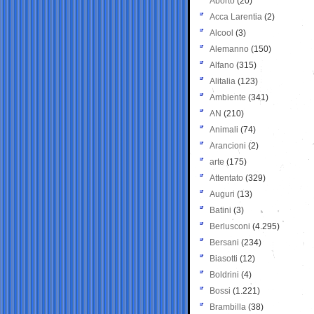
Aborto
(20)
Acca Larentia
(2)
Alcool
(3)
Alemanno
(150)
Alfano
(315)
Alitalia
(123)
Ambiente
(341)
AN
(210)
Animali
(74)
Arancioni
(2)
arte
(175)
Attentato
(329)
Auguri
(13)
Batini
(3)
Berlusconi
(4.295)
Bersani
(234)
Biasotti
(12)
Boldrini
(4)
Bossi
(1.221)
Brambilla
(38)