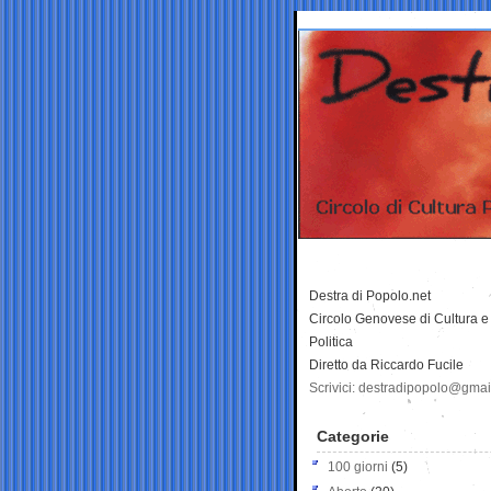
Destra di Popolo.net
Circolo Genovese di Cultura e
Politica
Diretto da Riccardo Fucile
Scrivici: destradipopolo@gma
Categorie
100 giorni
(5)