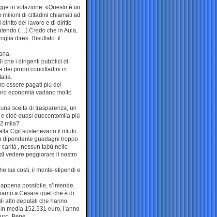
egge in votazione: «Questo è un
 milioni di cittadini chiamati ad
diritto del lavoro e di diritto
scutendo (…) Credo che in Aula,
lia dire». Risultato: il
ana.
che i dirigenti pubblici di
dei propri concittadini in
alia.
ero essere pagati più del
a loro economia vadano molto
una scelta di trasparenza, un
 e cioè quasi duecentomila più
2 mila?
lla Cgil sostenevano il rifiuto
un dipendente guadagni troppo
 carità , nessun tabù nelle
di vedere peggiorare il nostro
 sui costi, il monte-stipendi e
e appena possibile, s’intende,
 diamo a Cesare quel che è di
li altri deputati che hanno
 in media 152.531 euro, l’anno
euro. Bene.