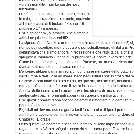
«professionalità » più bassa dei nostri
funzionari?
Di più: quel tetto, dopo anni di crisi, consumi
in calo, disoccupazione crescente, equivale
al Pil pro capite di 9 friulani, 14 sardi, 16
pugliesi o 17 calabresi…
Chi lo spiegherà , ai cittadini, che si tratta di
«diritti acquisiti» e intoccabili?
La signora Anna Danzi, che si riconosce in una delle undici (undici!) sig
non poteva scegliere giorno peggiore per schiaffeggiare gli italiani. Propr
comunicava che siamo ancora in recessione e che l’uscita dalla crisi si
spiegato a Tommaso Ciriaco di Repubblica : «Il nostro lavoro richiede u
Come tutte le cose pregiate, come una Porsche, ha un costo. Nessuno s
diamante di una pietra di scarso pregio».
Ma come: abbiamo una squadra di fuoriclasse nel cuore dello Stato e
dell’Europa e dell’Ocse ad avere avuto negli ultimi anni un crollo del r
Le cose vanno male solo per colpa dei governi, dei premier, dei ministri
non approfittano della fortuna di avere in tasca quei purissimi «diaman
Al di là delle ironie, che la progressiva decadenza di una classe poli
spalancato spazi enormi agli apparati di supporto è indiscutibile.
Che questi apparati siano spesso chiamati a rimediare alle carenze di q
popolo è altrettanto vero.
E gli italiani devono essere grati a tanti funzionari e dirigenti perbene 
anni hanno accudito uomini di governo talora incapaci, arginandone gli
Chapeau . E grazie.
Detto questo, va ricordato anche che in troppi si sono impossessati d
ragione a Max Weber: «Ogni burocrazia si adopera per rafforzare la su
mantenendo segrete le sue informazioni e le sue intenzioni».