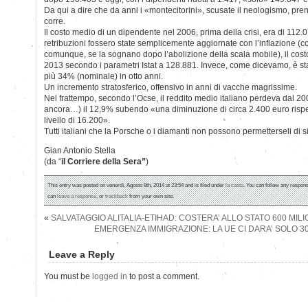
Da qui a dire che da anni i «montecitorini», scusate il neologismo, pr
corre.
Il costo medio di un dipendente nel 2006, prima della crisi, era di 112.0
retribuzioni fossero state semplicemente aggiornate con l’inflazione (cos
comunque, se la sognano dopo l’abolizione della scala mobile), il costo
2013 secondo i parametri Istat a 128.881. Invece, come dicevamo, è st
più 34% (nominale) in otto anni.
Un incremento stratosferico, offensivo in anni di vacche magrissime.
Nel frattempo, secondo l’Ocse, il reddito medio italiano perdeva dal 20
ancora…) il 12,9% subendo «una diminuzione di circa 2.400 euro rispe
livello di 16.200».
Tutti italiani che la Porsche o i diamanti non possono permetterseli di 
Gian Antonio Stella
(da “
il Corriere della Sera”
)
This entry was posted on venerdì, Agosto 8th, 2014 at 23:54 and is filed under
la casta
. You can follow any respons
can
leave a response
, or
trackback
from your own site.
«
SALVATAGGIO ALITALIA-ETIHAD: COSTERA’ ALLO STATO 600 MILI
EMERGENZA IMMIGRAZIONE: LA UE CI DARA’ SOLO 30
Leave a Reply
You must be
logged in
to post a comment.