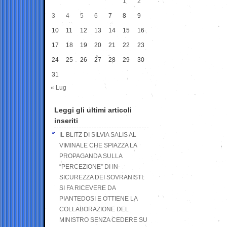
1
2
3
4
5
6
7
8
9
10
11
12
13
14
15
16
17
18
19
20
21
22
23
24
25
26
27
28
29
30
31
« Lug
Leggi gli ultimi articoli
inseriti
IL BLITZ DI SILVIA SALIS AL
VIMINALE CHE SPIAZZA LA
PROPAGANDA SULLA
“PERCEZIONE” DI IN-
SICUREZZA DEI SOVRANISTI:
SI FA RICEVERE DA
PIANTEDOSI E OTTIENE LA
COLLABORAZIONE DEL
MINISTRO SENZA CEDERE SU