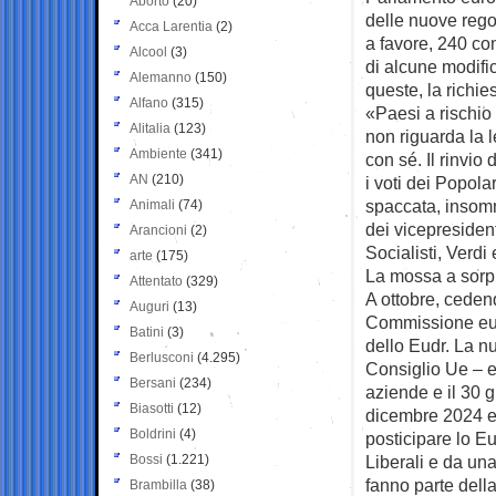
Aborto
(20)
delle nuove rego
Acca Larentia
(2)
a favore, 240 con
Alcool
(3)
di alcune modific
Alemanno
(150)
queste, la richie
Alfano
(315)
«Paesi a rischio 
Alitalia
(123)
non riguarda la l
Ambiente
(341)
con sé. Il rinvio
AN
(210)
i voti dei Popolar
spaccata, insomm
Animali
(74)
dei vicepresiden
Arancioni
(2)
Socialisti, Verdi
arte
(175)
La mossa a sorp
Attentato
(329)
A ottobre, cedend
Auguri
(13)
Commissione euro
Batini
(3)
dello Eudr. La nu
Berlusconi
(4.295)
Consiglio Ue – e
Bersani
(234)
aziende e il 30 
Biasotti
(12)
dicembre 2024 e 
Boldrini
(4)
posticipare lo E
Bossi
(1.221)
Liberali e da una 
fanno parte dell
Brambilla
(38)