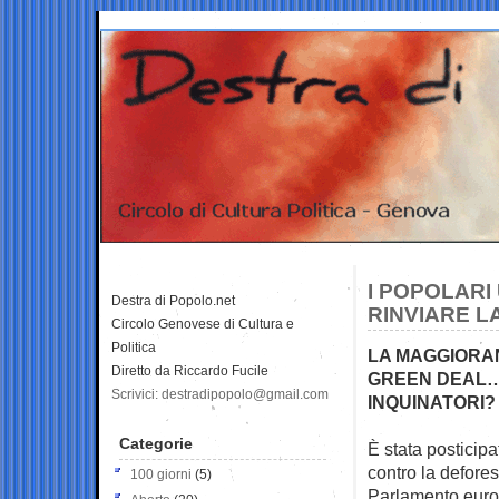
I POPOLARI
Destra di Popolo.net
RINVIARE L
Circolo Genovese di Cultura e
Politica
LA MAGGIORAN
Diretto da Riccardo Fucile
GREEN DEAL… 
Scrivici: destradipopolo@gmail.com
INQUINATORI?
Categorie
È stata posticipa
contro la
defores
100 giorni
(5)
Parlamento europ