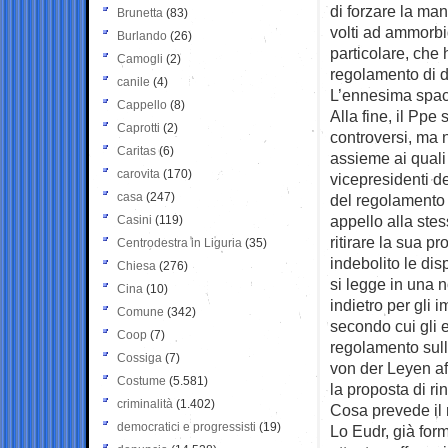
di forzare la ma
Brunetta
(83)
volti ad ammorbid
Burlando
(26)
particolare, che h
Camogli
(2)
regolamento di d
canile
(4)
L’ennesima spacc
Cappello
(8)
Alla fine, il Ppe
Caprotti
(2)
controversi, ma n
Caritas
(6)
assieme ai quali 
carovita
(170)
vicepresidenti d
casa
(247)
del regolamento 
appello alla ste
Casini
(119)
ritirare la sua p
Centrodestra in Liguria
(35)
indebolito le di
Chiesa
(276)
si legge in una n
Cina
(10)
indietro per gli 
Comune
(342)
secondo cui gli 
Coop
(7)
regolamento sull
Cossiga
(7)
von der Leyen af
Costume
(5.581)
la proposta di rin
criminalità
(1.402)
Cosa prevede il 
democratici e progressisti
(19)
Lo Eudr, già for