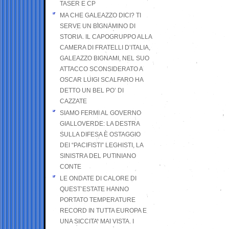
TASER E CP
MA CHE GALEAZZO DICI? TI
SERVE UN BIGNAMINO DI
STORIA. IL CAPOGRUPPO ALLA
CAMERA DI FRATELLI D’ITALIA,
GALEAZZO BIGNAMI, NEL SUO
ATTACCO SCONSIDERATO A
OSCAR LUIGI SCALFARO HA
DETTO UN BEL PO’ DI
CAZZATE
SIAMO FERMI AL GOVERNO
GIALLOVERDE: LA DESTRA
SULLA DIFESA È OSTAGGIO
DEI “PACIFISTI” LEGHISTI, LA
SINISTRA DEL PUTINIANO
CONTE
LE ONDATE DI CALORE DI
QUEST’ESTATE HANNO
PORTATO TEMPERATURE
RECORD IN TUTTA EUROPA E
UNA SICCITA’ MAI VISTA. I