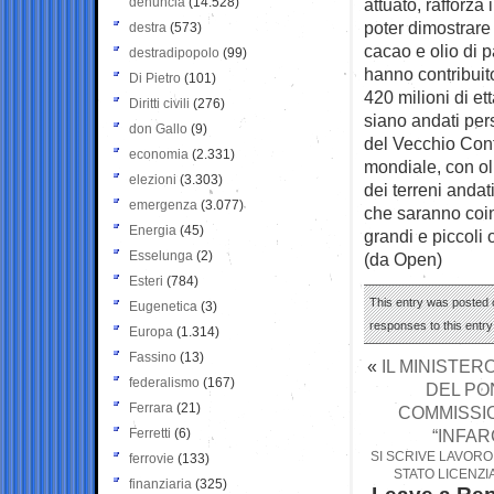
denuncia
(14.528)
attuato, rafforza
poter dimostrare 
destra
(573)
cacao e olio di 
destradipopolo
(99)
hanno contribuit
Di Pietro
(101)
420 milioni di et
Diritti civili
(276)
siano andati pers
don Gallo
(9)
del Vecchio Cont
economia
(2.331)
mondiale, con ol
elezioni
(3.303)
dei terreni andat
emergenza
(3.077)
che saranno coin
Energia
(45)
grandi e piccoli 
Esselunga
(2)
(da Open)
Esteri
(784)
This entry was posted 
Eugenetica
(3)
responses to this entr
Europa
(1.314)
Fassino
(13)
«
IL MINISTER
federalismo
(167)
DEL PO
Ferrara
(21)
COMMISSIO
Ferretti
(6)
“INFAR
SI SCRIVE LAVORO,
ferrovie
(133)
STATO LICENZI
finanziaria
(325)