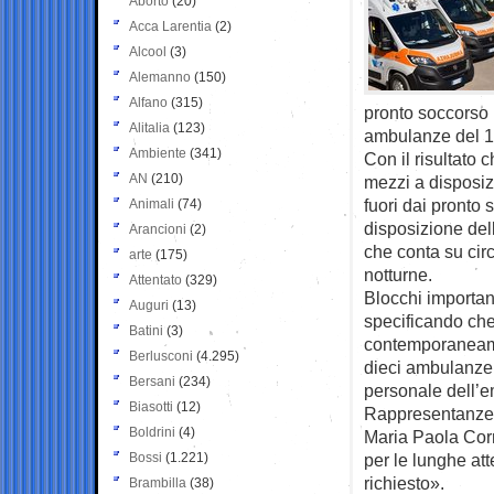
Aborto
(20)
Acca Larentia
(2)
Alcool
(3)
Alemanno
(150)
Alfano
(315)
pronto soccorso 
Alitalia
(123)
ambulanze del 11
Ambiente
(341)
Con il risultato
AN
(210)
mezzi a disposiz
fuori dai pronto
Animali
(74)
disposizione del
Arancioni
(2)
che conta su cir
arte
(175)
notturne.
Attentato
(329)
Blocchi importan
Auguri
(13)
specificando ch
Batini
(3)
contemporaneament
Berlusconi
(4.295)
dieci ambulanze 
Bersani
(234)
personale dell’e
Biasotti
(12)
Rappresentanze s
Boldrini
(4)
Maria Paola Corr
Bossi
(1.221)
per le lunghe at
richiesto».
Brambilla
(38)