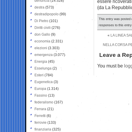
denuncia
(14.528)
essere ricoverati
(da La Repubbli
destra
(573)
destradipopolo
(99)
This entry was posted 
Di Pietro
(101)
responses to this entr
Diritti civili
(276)
don Gallo
(9)
«
LA LINEA SA
economia
(2.331)
NELLA CORSA PE
elezioni
(3.303)
Leave a Rep
emergenza
(3.077)
Energia
(45)
You must be
log
Esselunga
(2)
Esteri
(784)
Eugenetica
(3)
Europa
(1.314)
Fassino
(13)
federalismo
(167)
Ferrara
(21)
Ferretti
(6)
ferrovie
(133)
finanziaria
(325)