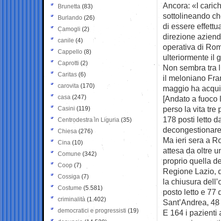
Ancora: «I carich
Brunetta
(83)
sottolineando ch
Burlando
(26)
di essere effettu
Camogli
(2)
direzione azienda
canile
(4)
operativa di Ro
Cappello
(8)
ulteriormente il
Caprotti
(2)
Non sembra tra l
Caritas
(6)
il meloniano Fra
carovita
(170)
maggio ha acquist
casa
(247)
[Andato a fuoco 
perso la vita tre
Casini
(119)
178 posti letto d
Centrodestra in Liguria
(35)
decongestionare 
Chiesa
(276)
Ma ieri sera a R
Cina
(10)
attesa da oltre u
Comune
(342)
proprio quella de
Coop
(7)
Regione Lazio, d
Cossiga
(7)
la chiusura dell’
Costume
(5.581)
posto letto e 77 
criminalità
(1.402)
Sant’Andrea, 48 i
democratici e progressisti
(19)
E 164 i pazienti 