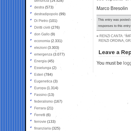
denuncia
(14.528)
destra
(573)
Marco Bresolin
destradipopolo
(99)
This entry was posted 
Di Pietro
(101)
responses to this entr
Diritti civili
(276)
don Gallo
(9)
«
RENZI CANTA: “IM
RENZI ORDINA, GRA
economia
(2.331)
elezioni
(3.303)
Leave a Rep
emergenza
(3.077)
Energia
(45)
You must be
log
Esselunga
(2)
Esteri
(784)
Eugenetica
(3)
Europa
(1.314)
Fassino
(13)
federalismo
(167)
Ferrara
(21)
Ferretti
(6)
ferrovie
(133)
finanziaria
(325)