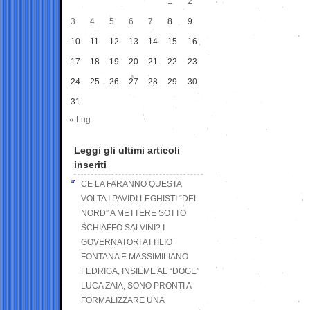
1
2
3
4
5
6
7
8
9
10
11
12
13
14
15
16
17
18
19
20
21
22
23
24
25
26
27
28
29
30
31
« Lug
Leggi gli ultimi articoli
inseriti
CE LA FARANNO QUESTA
VOLTA I PAVIDI LEGHISTI “DEL
NORD” A METTERE SOTTO
SCHIAFFO SALVINI? I
GOVERNATORI ATTILIO
FONTANA E MASSIMILIANO
FEDRIGA, INSIEME AL “DOGE”
LUCA ZAIA, SONO PRONTI A
FORMALIZZARE UNA