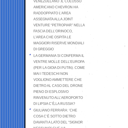
VENEZUELANO .IL COLOSSO
AMERICANO CHEVRON HA
RADDOPPIATO L’AREA
ASSEGNATA ALLA JOINT
VENTURE “PETROPIAR” NELLA
FASCIA DELL’ORINOCO,
L’AREA CHE OSPITA LE
MAGGIORI RISERVE MONDIALI
DI GREGGIO
LA GERMANIA SI CONFERMA IL
VENTRE MOLLE DELL’EUROPA
(PER LA GIOIA DI PUTIN). COME
MAI I TEDESCHI NON
VOGLIONO AMMETTERE CHE
DIETRO AL CASO DEL DRONE
PIENO DI ESPLOSIVO
RINVENUTO ALL’AEROPORTO
DI LIPSIA C’È LA RUSSIA?
GIULIANO FERRARA: ’CHE
COSA C’È SOTTO DIETRO
DAVANTI A LATO DEL “SIGNOR