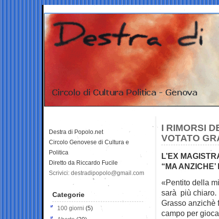
I RIMORSI 
Destra di Popolo.net
VOTATO GR
Circolo Genovese di Cultura e
Politica
L’EX MAGISTR
Diretto da Riccardo Fucile
“MA ANZICHE’
Scrivici: destradipopolo@gmail.com
«Pentito della mi
sarà più chiaro
Categorie
Grasso anzichè fa
100 giorni
(5)
campo per giocar