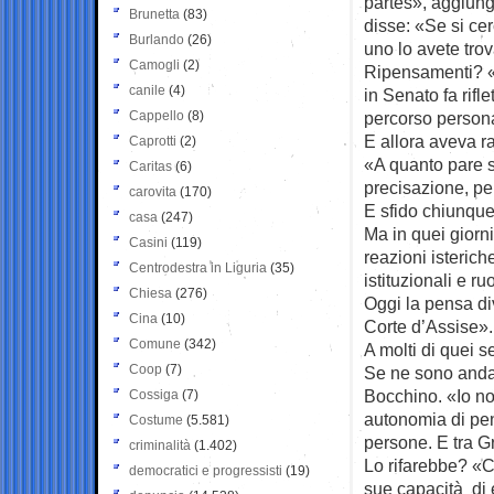
partes», aggiun
Brunetta
(83)
disse: «Se si cer
Burlando
(26)
uno lo avete tro
Camogli
(2)
Ripensamenti? «D
canile
(4)
in Senato fa rifl
Cappello
(8)
percorso persona
E allora aveva r
Caprotti
(2)
«A quanto pare s
Caritas
(6)
precisazione, pe
carovita
(170)
E sfido chiunque 
casa
(247)
Ma in quei giorn
Casini
(119)
reazioni isterich
Centrodestra in Liguria
(35)
istituzionali e ruo
Chiesa
(276)
Oggi la pensa d
Cina
(10)
Corte d’Assise».
Comune
(342)
A molti di quei s
Coop
(7)
Se ne sono andat
Bocchino. «Io no
Cossiga
(7)
autonomia di pen
Costume
(5.581)
persone. E tra G
criminalità
(1.402)
Lo rifarebbe? «Ce
democratici e progressisti
(19)
sue capacità di e