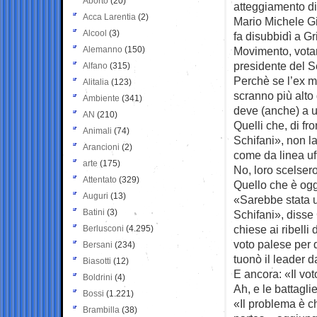
Aborto
(20)
atteggiamento d
Acca Larentia
(2)
Mario Michele G
Alcool
(3)
fa disubbidì a Gri
Alemanno
(150)
Movimento, vot
presidente del S
Alfano
(315)
Perchè se l’ex m
Alitalia
(123)
scranno più alt
Ambiente
(341)
deve (anche) a un
AN
(210)
Quelli che, di fr
Animali
(74)
Schifani», non l
Arancioni
(2)
come da linea uff
arte
(175)
No, loro scelsero
Attentato
(329)
Quello che è ogg
Auguri
(13)
«Sarebbe stata u
Batini
(3)
Schifani», disse 
chiese ai ribelli
Berlusconi
(4.295)
voto palese per q
Bersani
(234)
tuonò il leader d
Biasotti
(12)
E ancora: «Il vo
Boldrini
(4)
Ah, e le battaglie
Bossi
(1.221)
«Il problema è c
Brambilla
(38)