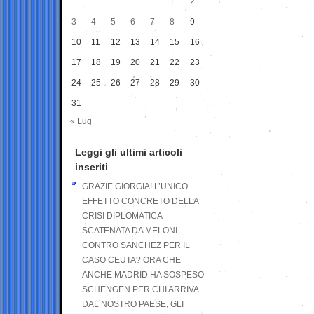
1
2
3
4
5
6
7
8
9
10
11
12
13
14
15
16
17
18
19
20
21
22
23
24
25
26
27
28
29
30
31
« Lug
Leggi gli ultimi articoli
inseriti
GRAZIE GIORGIA! L’UNICO
EFFETTO CONCRETO DELLA
CRISI DIPLOMATICA
SCATENATA DA MELONI
CONTRO SANCHEZ PER IL
CASO CEUTA? ORA CHE
ANCHE MADRID HA SOSPESO
SCHENGEN PER CHI ARRIVA
DAL NOSTRO PAESE, GLI