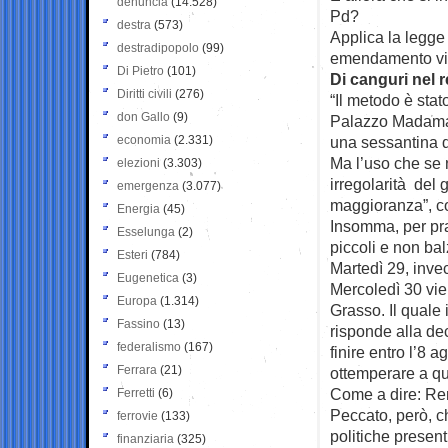
denuncia
(14.528)
Pd?
destra
(573)
Applica la legge
destradipopolo
(99)
emendamento vie
Di Pietro
(101)
Di canguri nel 
Diritti civili
(276)
“Il metodo è stat
don Gallo
(9)
Palazzo Madama s
economia
(2.331)
una sessantina 
Ma l’uso che se n
elezioni
(3.303)
irregolarità del 
emergenza
(3.077)
maggioranza”, co
Energia
(45)
Insomma, per pra
Esselunga
(2)
piccoli e non bal
Esteri
(784)
Martedì 29, inve
Eugenetica
(3)
Mercoledì 30 vie
Europa
(1.314)
Grasso. Il quale 
Fassino
(13)
risponde alla de
federalismo
(167)
finire entro l’8 a
Ferrara
(21)
ottemperare a qu
Come a dire: Ren
Ferretti
(6)
Peccato, però, ch
ferrovie
(133)
politiche presen
finanziaria
(325)