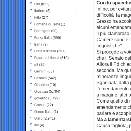
Con lo spacche
Fini
(821)
Infine, per evita
fioriere
(5)
difficoltà la ma
Fitto
(27)
Grasso ha accolt
Fontana di Trevi
(1)
alcuni emendame
Formigoni
(90)
Il più clamoroso
Forza Italia
(596)
Camere sono ele
frana
(9)
linguistiche”.
Fratelli d'Italia
(291)
Si procede a voto
che il Senato deb
Futuro e Libertà
(510)
Allora il Pd chie
g8
(25)
seconda. Ma que
Gelmini
(68)
minoranze lingui
Genova
(542)
Sganciata dalla 
Giannino
(10)
l’emendamento vie
Giustizia
(5.784)
a margine, altri 
governo
(5.799)
Come quello di n
Grasso
(22)
emendamento che
Green Italia
(1)
parlare e scoppia
Grillo
(2.941)
Ma a lamentarsi 
Causa tagliola, 
Idv
(4)