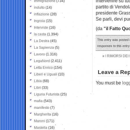
intervenire su tut
Immigrazione
(734)
partito di Vendo
indulto
(14)
presidente Gras
inflazione
(26)
Se parli, devi pu
Ingroia
(15)
Interviste
(16)
(da
“il Fatto Qu
la casta
(1.394)
This entry was posted 
La Destra
(45)
responses to this entr
La Sapienza
(5)
Lavoro
(1.316)
«
I RIMORSI DE
LegaNord
(2.411)
Letta Enrico
(154)
Leave a Rep
Liberi e Uguali
(10)
Libia
(68)
You must be
log
Libri
(33)
Liguria Futurista
(25)
mafia
(543)
manifesto
(7)
Margherita
(16)
Maroni
(171)
Mastella
(16)