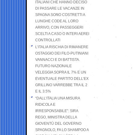
ITALIANI CHE HANNO DECISO
DI PASSARE LE VACANZE IN
SPAGNA SONO COSTRETTI A
LUNGHE CODE AL LORO
ARRIVO, CON PASSEGGERI
SCELTI A CASO O INTERI AEREI
CONTROLLATI
L’ITALIA RISCHIA DI RIMANERE
OSTAGGIO DEI FILO-PUTINIANI
VANNACCI E DI BATTISTA.
FUTURO NAZIONALE
VELEGGIA SOPRA IL 7% E UN
EVENTUALE PARTITO DELL’EX
GRILLINO VARREBBE TRA IL 2
E IL 3.5%
“DALL’ITALIA UNA MISURA
RIDICOLA E
IRRESPONSABILE”: SIRA
REGO, MINISTRA DELLA
GIOVENTÙ DEL GOVERNO
SPAGNOLO, FA LO SHAMPOO A