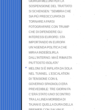
GIORGIA MELONI PER LA
SOSPENSIONE DEL TRATTATO
SI SCHENGEN: “SEMBRA CHE
SIA PIÙ PREOCCUPATA DI
TORNARE A FARSI
FOTOGRAFARE CON TRUMP
CHE DI DIFENDERE GLI
INTERESSI EUROPEI. STA
IMPORTANDO IN EUROPA
UN’AGENDA POLITICA CHE
MIRA A INDEBOLIRLA
DALL’INTERNO. MA È RIMASTA
PIUTTOSTO ISOLATA”
MELONI SI È INFILATA DA SOLA
NEL TUNNEL. L’ESCALATION
DI TENSIONE CON IL
GOVERNO SPAGNOLO ERA
PREVEDIBILE: TRE GIORNI FA
C’ERA STATO UNO SCONTRO
TRA LA LINEA MORBIDA DI
TAJANI E QUELLA DURA DELLA
PREMIER CON SALVINI E