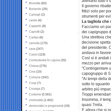
avevano tutto il d
Brunetta
(83)
Il governo ribat
Burlando
(26)
fittizi solo per p
Camogli
(2)
strumenti per evi
canile
(4)
La tagliola che 
Cappello
(8)
Facciamo un pass
dei capigruppo de
Caprotti
(2)
Una strettoia che
Caritas
(6)
decisione spetta
carovita
(170)
del presidente. 
casa
(247)
andava in favore
Casini
(119)
Così si è andati
Centrodestra in Liguria
(35)
mezzo per arriva
Chiesa
(276)
“Contingentare u
Cina
(10)
capogruppo di S
Comune
(342)
“Ai tempi della 
Coop
(7)
sotto lo sguardo 
arbitro più imparz
Cossiga
(7)
Troppi emendamen
Costume
(5.581)
Insomma, il temp
criminalità
(1.402)
quasi 7mila.
democratici e progressisti
(19)
E allora che si 