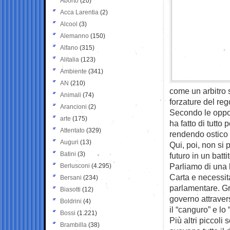
Aborto
(20)
Acca Larentia
(2)
Alcool
(3)
Alemanno
(150)
Alfano
(315)
Alitalia
(123)
Ambiente
(341)
AN
(210)
come un arbitro 
Animali
(74)
forzature del reg
Arancioni
(2)
Secondo le oppos
arte
(175)
ha fatto di tutto 
Attentato
(329)
rendendo ostico e
Auguri
(13)
Qui, poi, non si
Batini
(3)
futuro in un batt
Parliamo di una 
Berlusconi
(4.295)
Carta e necessit
Bersani
(234)
parlamentare. G
Biasotti
(12)
governo attraverso
Boldrini
(4)
il “canguro” e lo
Bossi
(1.221)
Più altri piccoli
Brambilla
(38)