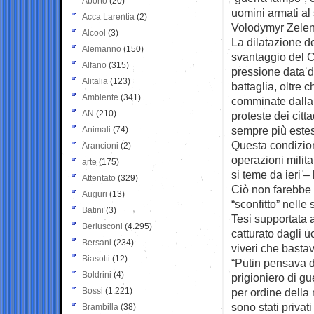
Aborto
(20)
uomini armati al 
Acca Larentia
(2)
Volodymyr Zelensky
Alcool
(3)
La dilatazione d
Alemanno
(150)
svantaggio del Cr
Alfano
(315)
pressione data d
Alitalia
(123)
battaglia, oltre c
Ambiente
(341)
comminate dalla 
AN
(210)
proteste dei citta
sempre più este
Animali
(74)
Questa condizion
Arancioni
(2)
operazioni milit
arte
(175)
si teme da ieri – 
Attentato
(329)
Ciò non farebbe 
Auguri
(13)
“sconfitto” nelle
Batini
(3)
Tesi supportata 
Berlusconi
(4.295)
catturato dagli uc
Bersani
(234)
viveri che bastav
Biasotti
(12)
“Putin pensava di
Boldrini
(4)
prigioniero di gu
Bossi
(1.221)
per ordine della 
sono stati privati
Brambilla
(38)