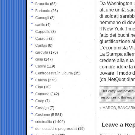
Da Washington un 
Brunetta
(83)
alcune unità sar
Burlando
(26)
di soldati sareb
Camogli
(2)
nemmeno di dove
canile
(4)
Il New York Time
Cappello
(8)
fatto dei buchi n
Caprotti
(2)
giustificazione a
Caritas
(6)
L’economista Vlad
carovita
(170)
La Stampa afferma
casa
(247)
credere alla sua
comprendere la r
Casini
(119)
trovare il modo d
Centrodestra in Liguria
(35)
(da NetQuotidia
Chiesa
(276)
Cina
(10)
This entry was posted o
Comune
(342)
responses to this entr
Coop
(7)
Cossiga
(7)
«
MARCO, BANCARIO
Costume
(5.581)
criminalità
(1.402)
Leave a Rep
democratici e progressisti
(19)