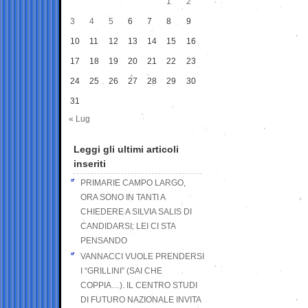
1
2
3
4
5
6
7
8
9
10
11
12
13
14
15
16
17
18
19
20
21
22
23
24
25
26
27
28
29
30
31
« Lug
Leggi gli ultimi articoli
inseriti
PRIMARIE CAMPO LARGO,
ORA SONO IN TANTI A
CHIEDERE A SILVIA SALIS DI
CANDIDARSI: LEI CI STA
PENSANDO
VANNACCI VUOLE PRENDERSI
I “GRILLINI” (SAI CHE
COPPIA…). IL CENTRO STUDI
DI FUTURO NAZIONALE INVITA