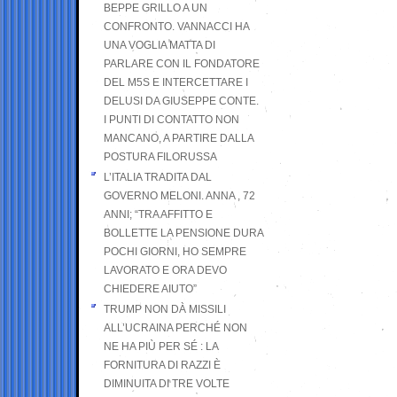
BEPPE GRILLO A UN
CONFRONTO. VANNACCI HA
UNA VOGLIA MATTA DI
PARLARE CON IL FONDATORE
DEL M5S E INTERCETTARE I
DELUSI DA GIUSEPPE CONTE.
I PUNTI DI CONTATTO NON
MANCANO, A PARTIRE DALLA
POSTURA FILORUSSA
L’ITALIA TRADITA DAL
GOVERNO MELONI. ANNA , 72
ANNI; “TRA AFFITTO E
BOLLETTE LA PENSIONE DURA
POCHI GIORNI, HO SEMPRE
LAVORATO E ORA DEVO
CHIEDERE AIUTO”
TRUMP NON DÀ MISSILI
ALL’UCRAINA PERCHÉ NON
NE HA PIÙ PER SÉ : LA
FORNITURA DI RAZZI È
DIMINUITA DI TRE VOLTE