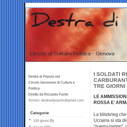
I SOLDATI 
Destra di Popolo.net
CARBURANTE
Circolo Genovese di Cultura e
TRE GIORNI
Politica
Diretto da Riccardo Fucile
LE AMMISSION
Scrivici: destradipopolo@gmail.com
ROSSA E’ AR
Categorie
La blitzkrieg che
Ucraina si sta
di
100 giorni
(5)
“guerra lampo”, 