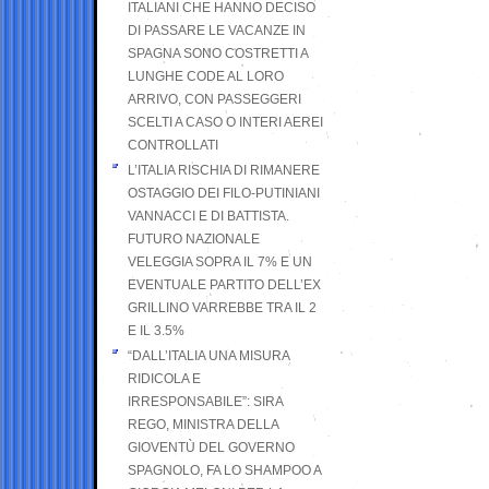
ITALIANI CHE HANNO DECISO
DI PASSARE LE VACANZE IN
SPAGNA SONO COSTRETTI A
LUNGHE CODE AL LORO
ARRIVO, CON PASSEGGERI
SCELTI A CASO O INTERI AEREI
CONTROLLATI
L’ITALIA RISCHIA DI RIMANERE
OSTAGGIO DEI FILO-PUTINIANI
VANNACCI E DI BATTISTA.
FUTURO NAZIONALE
VELEGGIA SOPRA IL 7% E UN
EVENTUALE PARTITO DELL’EX
GRILLINO VARREBBE TRA IL 2
E IL 3.5%
“DALL’ITALIA UNA MISURA
RIDICOLA E
IRRESPONSABILE”: SIRA
REGO, MINISTRA DELLA
GIOVENTÙ DEL GOVERNO
SPAGNOLO, FA LO SHAMPOO A