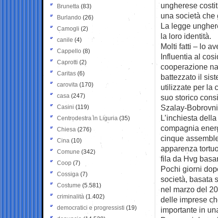
ungherese costit
Brunetta
(83)
una società che g
Burlando
(26)
La legge ungheres
Camogli
(2)
la loro identità.
canile
(4)
Molti fatti – lo
Cappello
(8)
Influentia al c
Caprotti
(2)
cooperazione naz
Caritas
(6)
battezzato il si
carovita
(170)
utilizzate per la
casa
(247)
suo storico consi
Szalay-Bobrovni
Casini
(119)
L’inchiesta della
Centrodestra in Liguria
(35)
compagnia energet
Chiesa
(276)
cinque assemblee
Cina
(10)
apparenza tortuo
Comune
(342)
fila da Hvg basa
Coop
(7)
Pochi giorni dopo
Cossiga
(7)
società, basata
Costume
(5.581)
nel marzo del 202
criminalità
(1.402)
delle imprese ch
democratici e progressisti
(19)
importante in un