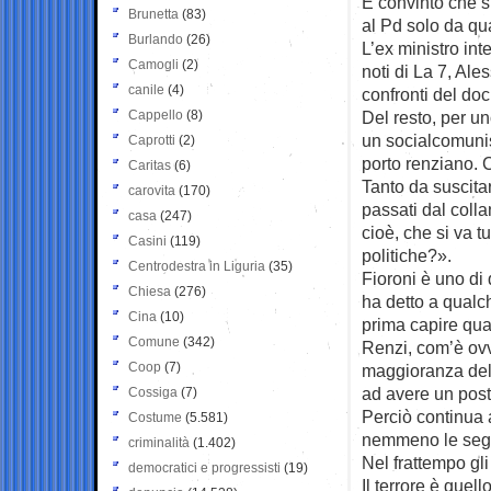
È convinto che si
Brunetta
(83)
al Pd solo da qu
Burlando
(26)
L’ex ministro inte
Camogli
(2)
noti di La 7, Al
canile
(4)
confronti del do
Cappello
(8)
Del resto, per u
un socialcomunis
Caprotti
(2)
porto renziano. C
Caritas
(6)
Tanto da suscita
carovita
(170)
passati dal coll
casa
(247)
cioè, che si va t
Casini
(119)
politiche?».
Centrodestra in Liguria
(35)
Fioroni è uno di
Chiesa
(276)
ha detto a qualc
Cina
(10)
prima capire qual
Comune
(342)
Renzi, com’è ovv
Coop
(7)
maggioranza del 
ad avere un post
Cossiga
(7)
Perciò continua a
Costume
(5.581)
nemmeno le seg
criminalità
(1.402)
Nel frattempo gl
democratici e progressisti
(19)
Il terrore è quel