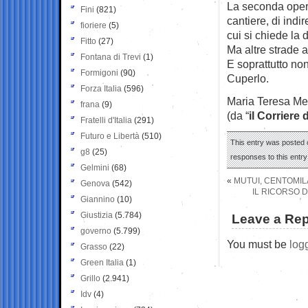
La seconda opera
Fini
(821)
cantiere, di indire
fioriere
(5)
cui si chiede la 
Fitto
(27)
Ma altre strade 
Fontana di Trevi
(1)
E soprattutto non
Formigoni
(90)
Cuperlo.
Forza Italia
(596)
Maria Teresa Me
frana
(9)
(da “
il Corriere 
Fratelli d'Italia
(291)
Futuro e Libertà
(510)
This entry was posted 
g8
(25)
responses to this entr
Gelmini
(68)
«
MUTUI, CENTOMIL
Genova
(542)
IL RICORSO 
Giannino
(10)
Giustizia
(5.784)
Leave a Rep
governo
(5.799)
You must be
log
Grasso
(22)
Green Italia
(1)
Grillo
(2.941)
Idv
(4)