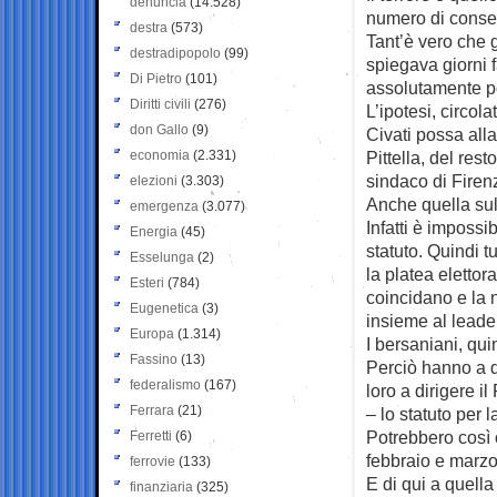
denuncia
(14.528)
numero di conse
destra
(573)
Tant’è vero che g
destradipopolo
(99)
spiegava giorni
Di Pietro
(101)
assolutamente p
Diritti civili
(276)
L’ipotesi, circol
don Gallo
(9)
Civati possa all
economia
(2.331)
Pittella, del res
sindaco di Firen
elezioni
(3.303)
Anche quella sul
emergenza
(3.077)
Infatti è impossi
Energia
(45)
statuto. Quindi t
Esselunga
(2)
la platea elettor
Esteri
(784)
coincidano e la 
Eugenetica
(3)
insieme al leade
Europa
(1.314)
I bersaniani, qui
Fassino
(13)
Perciò hanno a 
federalismo
(167)
loro a dirigere 
Ferrara
(21)
– lo statuto per
Potrebbero così o
Ferretti
(6)
febbraio e marzo
ferrovie
(133)
E di qui a quell
finanziaria
(325)