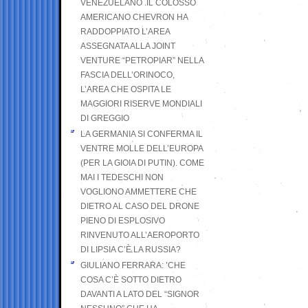
VENEZUELANO .IL COLOSSO
AMERICANO CHEVRON HA
RADDOPPIATO L’AREA
ASSEGNATA ALLA JOINT
VENTURE “PETROPIAR” NELLA
FASCIA DELL’ORINOCO,
L’AREA CHE OSPITA LE
MAGGIORI RISERVE MONDIALI
DI GREGGIO
LA GERMANIA SI CONFERMA IL
VENTRE MOLLE DELL’EUROPA
(PER LA GIOIA DI PUTIN). COME
MAI I TEDESCHI NON
VOGLIONO AMMETTERE CHE
DIETRO AL CASO DEL DRONE
PIENO DI ESPLOSIVO
RINVENUTO ALL’AEROPORTO
DI LIPSIA C’È LA RUSSIA?
GIULIANO FERRARA: ’CHE
COSA C’È SOTTO DIETRO
DAVANTI A LATO DEL “SIGNOR