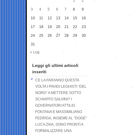
1
2
3
4
5
6
7
8
9
10
11
12
13
14
15
16
17
18
19
20
21
22
23
24
25
26
27
28
29
30
31
« Lug
Leggi gli ultimi articoli
inseriti
CE LA FARANNO QUESTA
VOLTA I PAVIDI LEGHISTI “DEL
NORD” A METTERE SOTTO
SCHIAFFO SALVINI? I
GOVERNATORI ATTILIO
FONTANA E MASSIMILIANO
FEDRIGA, INSIEME AL “DOGE”
LUCA ZAIA, SONO PRONTI A
FORMALIZZARE UNA