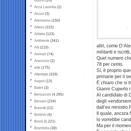
Aborto
(20)
Acca Larentia
(2)
Alcool
(3)
Alemanno
(150)
Alfano
(315)
Alitalia
(123)
Ambiente
(341)
altri, come D’Al
AN
(210)
militanti e iscrit
Animali
(74)
Quel numero che h
Arancioni
(2)
78 per cento.
arte
(175)
Sì, è proprio qu
Attentato
(329)
primarie per il se
Auguri
(13)
È chiaro che si t
Batini
(3)
Gianni Cuperlo n
Al candidato di 
Berlusconi
(4.295)
degli «endorseme
Bersani
(234)
dall’ex ministro 
Biasotti
(12)
Il quale, ancora 
Boldrini
(4)
lo vorrebbe cand
Bossi
(1.221)
Ma per il momen
Brambilla
(38)