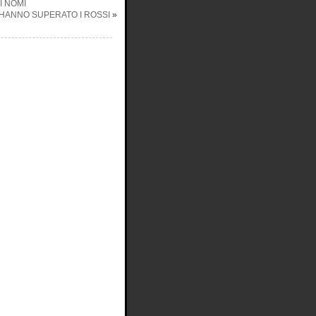
I NOMI
I HANNO SUPERATO I ROSSI
»