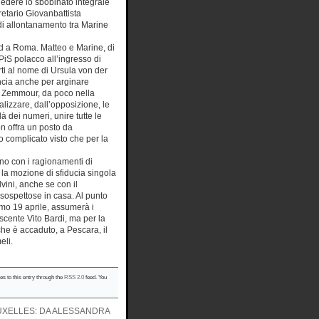
iedere lo sbobinato integrale
gretario Giovanbattista
 di allontanamento tra Marine
 Id a Roma. Matteo e Marine, di
iS polacco all’ingresso di
ti al nome di Ursula von der
ancia anche per arginare
i Zemmour, da poco nella
alizzare, dall’opposizione, le
 dei numeri, unire tutte le
on offra un posto da
o complicato visto che per la
ano con i ragionamenti di
 la mozione di sfiducia singola
vini, anche se con il
 sospettose in casa. Al punto
imo 19 aprile, assumerà i
scente Vito Bardi, ma per la
che è accaduto, a Pescara, il
eli.
es to this entry through the
RSS 2.0
feed. You
UXELLES: DA ALESSANDRA