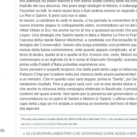
era astenuta sul piano Macron e non aveva votato contro) tanto da rich
tradotto del suo discorso. Nei piani degli strateghi di Meloni, il sottose
Fazzolari su tutti, la mano quasi tesa a Kyiv poteva essere un segnale
Le Pen e Salvini. E però così non è stato.
In mezzo, a cambiare le carte in tavola, ci ha pensato la convention di
nuovo insieme seppur in collegamento video, scommettono sul no del P
Viktor Orbán in Ecr, ma anche sul no di Vox a qualsiasi accordo che por
Leyen. Una strategia che Salvini ripete in Italia e Marine Le Pen in Fr
l’ascesa della nipote Marion Maréchal, a candidata con Reconquête d
famiglia dei Conservatori. Salvini alla lunga potrebbe così preferire par
mosse della futura commissione, visto quanto appare complicato, al di là
forze di destra, quelle di Id e quelle di Ecr. A meno che, certo, Meloni n
commissario a un leghista (si fa il nome di Giancarlo Giorgetti): scenari
prima volta Fratelli d’Italia potrebbe esprimerne uno.
Sono pensieri e sospetti reciproci che dalle parti della Lega si intrecci
)
Palazzo Chigi per ricadere nella più classica delle prassi parlamentari:
a un ministro. Che in questo caso sarà doppia: prima la “Santa”, poi Sal
medesimo risultato. Fino a giugno sarà così: con le due destre divise e
che anche la chiusura della campagna elettorale in Basilicata, il pross
contorni del quasi evento. Non tanto per la presenza del governatore u
concomitanza su un palco di Salvini e Meloni (e Tajani). L’ultima volta 
capo della Lega se n’è andato a sorpresa al momento dell’Inno di Mam
(da agenzie
This entry was posted on martedì, Aprile 2nd, 2024 at 13:36 and is filed under
Politica
. You can follow any respons
can
leave a response
, or
trackback
from your own site.
19)
«
GLI EUROPARLAMENTARI CHE DOVRANNO DARE ADDIO A BR