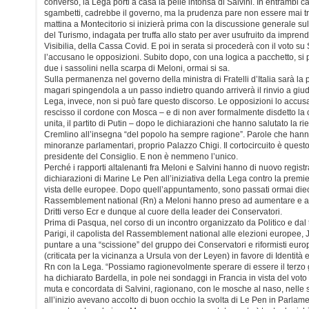
converso, la Lega porti a casa la pelle intonsa di Salvini. In entrambi ca
sgambetti, cadrebbe il governo, ma la prudenza pare non essere mai 
mattina a Montecitorio si inizierà prima con la discussione generale su
del Turismo, indagata per truffa allo stato per aver usufruito da imprend
Visibilia, della Cassa Covid. E poi in serata si procederà con il voto su 
l’accusano le opposizioni. Subito dopo, con una logica a pacchetto, si
due i sassolini nella scarpa di Meloni, ormai si sa.
Sulla permanenza nel governo della ministra di Fratelli d’Italia sarà la 
magari spingendola a un passo indietro quando arriverà il rinvio a giudi
Lega, invece, non si può fare questo discorso. Le opposizioni lo accu
rescisso il cordone con Mosca – e di non aver formalmente disdetto la
unita, il partito di Putin – dopo le dichiarazioni che hanno salutato la ri
Cremlino all’insegna “del popolo ha sempre ragione”. Parole che hanno 
minoranze parlamentari, proprio Palazzo Chigi. Il cortocircuito è questo
presidente del Consiglio. E non è nemmeno l’unico.
Perché i rapporti altalenanti fra Meloni e Salvini hanno di nuovo registra
dichiarazioni di Marine Le Pen all’iniziativa della Lega contro la premi
vista delle europee. Dopo quell’appuntamento, sono passati ormai dieci 
Rassemblement national (Rn) a Meloni hanno preso ad aumentare e a 
Dritti verso Ecr e dunque al cuore della leader dei Conservatori.
Prima di Pasqua, nel corso di un incontro organizzato da Politico e da
Parigi, il capolista del Rassemblement national alle elezioni europee, 
puntare a una “scissione” del gruppo dei Conservatori e riformisti euro
(criticata per la vicinanza a Ursula von der Leyen) in favore di Identità 
Rn con la Lega. “Possiamo ragionevolmente sperare di essere il terzo
ha dichiarato Bardella, in pole nei sondaggi in Francia in vista del voto 
muta e concordata di Salvini, ragionano, con le mosche al naso, nelle
all’inizio avevano accolto di buon occhio la svolta di Le Pen in Parlame