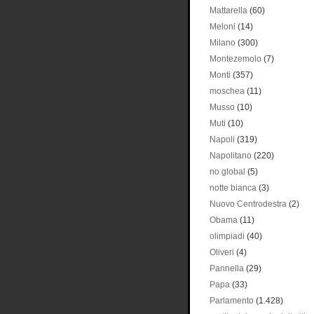
Mattarella
(60)
Meloni
(14)
Milano
(300)
Montezemolo
(7)
Monti
(357)
moschea
(11)
Musso
(10)
Muti
(10)
Napoli
(319)
Napolitano
(220)
no global
(5)
notte bianca
(3)
Nuovo Centrodestra
(2)
Obama
(11)
olimpiadi
(40)
Oliveri
(4)
Pannella
(29)
Papa
(33)
Parlamento
(1.428)