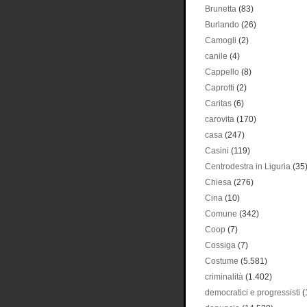
Brunetta
(83)
Burlando
(26)
Camogli
(2)
canile
(4)
Cappello
(8)
Caprotti
(2)
Caritas
(6)
carovita
(170)
casa
(247)
Casini
(119)
Centrodestra in Liguria
(35
Chiesa
(276)
Cina
(10)
Comune
(342)
Coop
(7)
Cossiga
(7)
Costume
(5.581)
criminalità
(1.402)
democratici e progressisti
(