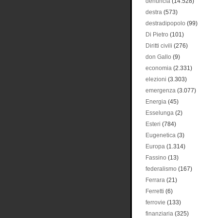
denuncia
(14.528)
destra
(573)
destradipopolo
(99)
Di Pietro
(101)
Diritti civili
(276)
don Gallo
(9)
economia
(2.331)
elezioni
(3.303)
emergenza
(3.077)
Energia
(45)
Esselunga
(2)
Esteri
(784)
Eugenetica
(3)
Europa
(1.314)
Fassino
(13)
federalismo
(167)
Ferrara
(21)
Ferretti
(6)
ferrovie
(133)
finanziaria
(325)