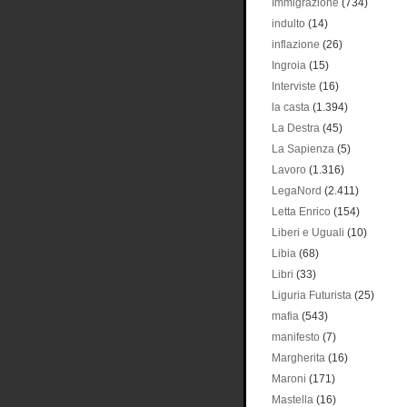
Immigrazione
(734)
indulto
(14)
inflazione
(26)
Ingroia
(15)
Interviste
(16)
la casta
(1.394)
La Destra
(45)
La Sapienza
(5)
Lavoro
(1.316)
LegaNord
(2.411)
Letta Enrico
(154)
Liberi e Uguali
(10)
Libia
(68)
Libri
(33)
Liguria Futurista
(25)
mafia
(543)
manifesto
(7)
Margherita
(16)
Maroni
(171)
Mastella
(16)