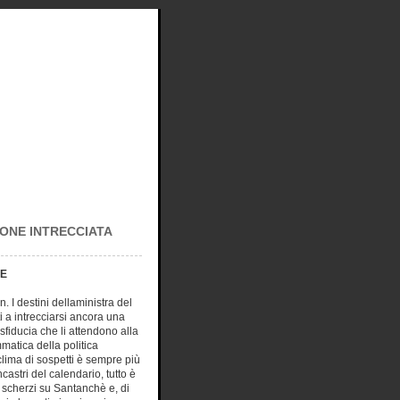
IONE INTRECCIATA
ME
n. I destini
dellaministra del
 a intrecciarsi ancora una
sfiducia che li attendono alla
atica della politica
clima di sospetti è sempre più
castri del calendario, tutto è
ia scherzi su Santanchè e, di