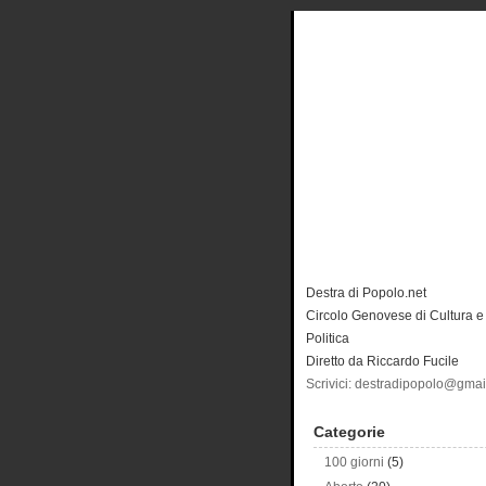
Destra di Popolo.net
Circolo Genovese di Cultura e
Politica
Diretto da Riccardo Fucile
Scrivici: destradipopolo@gma
Categorie
100 giorni
(5)