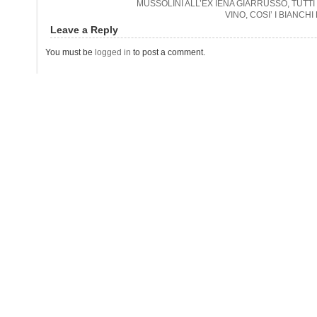
MUSSOLINI ALL’EX IENA GIARRUSSO, TUTTI 
VINO, COSI’ I BIANCH
Leave a Reply
You must be
logged in
to post a comment.