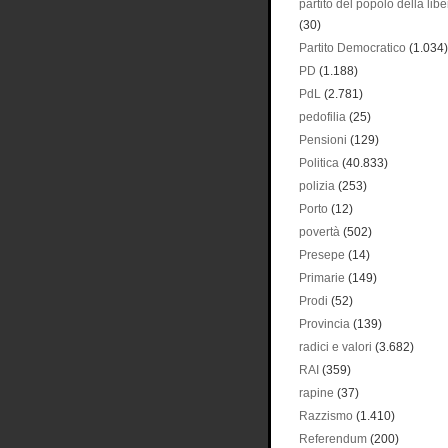
partito del popolo della libe
(30)
Partito Democratico
(1.034)
PD
(1.188)
PdL
(2.781)
pedofilia
(25)
Pensioni
(129)
Politica
(40.833)
polizia
(253)
Porto
(12)
povertà
(502)
Presepe
(14)
Primarie
(149)
Prodi
(52)
Provincia
(139)
radici e valori
(3.682)
RAI
(359)
rapine
(37)
Razzismo
(1.410)
Referendum
(200)