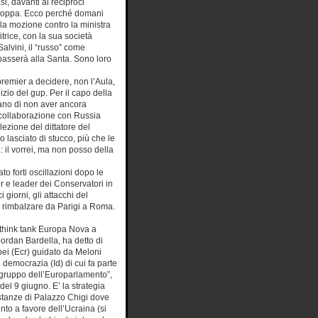
si, davanti ai reciproci
troppa. Ecco perché domani
lla mozione contro la ministra
itrice, con la sua società
Salvini, il “russo” come
 passerà alla Santa. Sono loro
premier a decidere, non l’Aula,
zio del gup. Per il capo della
sano di non aver ancora
 collaborazione con Russia
elezione del dittatore del
lasciato di stucco, più che le
: il vorrei, ma non posso della
to forti oscillazioni dopo le
er e leader dei Conservatori in
giorni, gli attacchi del
rimbalzare da Parigi a Roma.
l think tank Europa Nova a
Jordan Bardella, ha detto di
pei (Ecr) guidato da Meloni
e democrazia (Id) di cui fa parte
 gruppo dell’Europarlamento”,
del 9 giugno. E’ la strategia
 stanze di Palazzo Chigi dove
nto a favore dell’Ucraina (si