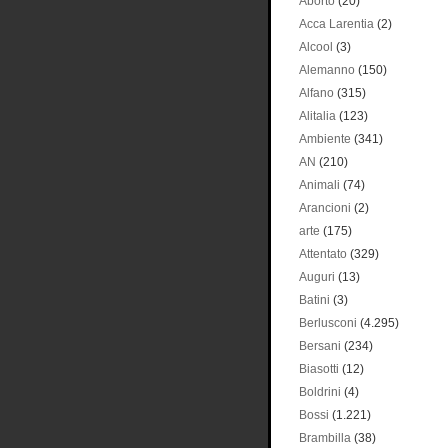
Aborto
(20)
Acca Larentia
(2)
Alcool
(3)
Alemanno
(150)
Alfano
(315)
Alitalia
(123)
Ambiente
(341)
AN
(210)
Animali
(74)
Arancioni
(2)
arte
(175)
Attentato
(329)
Auguri
(13)
Batini
(3)
Berlusconi
(4.295)
Bersani
(234)
Biasotti
(12)
Boldrini
(4)
Bossi
(1.221)
Brambilla
(38)