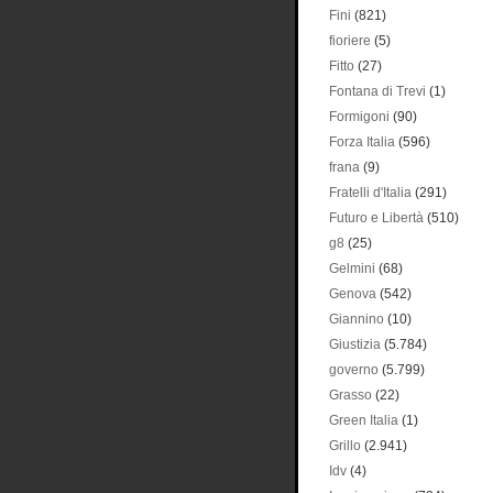
Fini
(821)
fioriere
(5)
Fitto
(27)
Fontana di Trevi
(1)
Formigoni
(90)
Forza Italia
(596)
frana
(9)
Fratelli d'Italia
(291)
Futuro e Libertà
(510)
g8
(25)
Gelmini
(68)
Genova
(542)
Giannino
(10)
Giustizia
(5.784)
governo
(5.799)
Grasso
(22)
Green Italia
(1)
Grillo
(2.941)
Idv
(4)