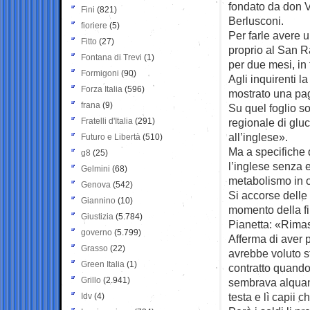
fondato da don V
Fini
(821)
Berlusconi.
fioriere
(5)
Per farle avere 
Fitto
(27)
proprio al San R
Fontana di Trevi
(1)
per due mesi, in 
Formigoni
(90)
Agli inquirenti l
Forza Italia
(596)
mostrato una pag
frana
(9)
Su quel foglio so
Fratelli d'Italia
(291)
regionale di gluc
all’inglese».
Futuro e Libertà
(510)
Ma a specifiche 
g8
(25)
l’inglese senza e
Gelmini
(68)
metabolismo in 
Genova
(542)
Si accorse delle
Giannino
(10)
momento della fir
Giustizia
(5.784)
Pianetta: «Rimas
governo
(5.799)
Afferma di aver
Grasso
(22)
avrebbe voluto sf
Green Italia
(1)
contratto quando
Grillo
(2.941)
sembrava alquan
testa e lì capii 
Idv
(4)