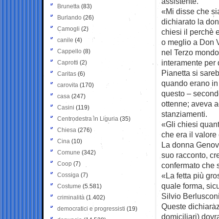
assistente.
Brunetta
(83)
«Mi disse che si
Burlando
(26)
dichiarato la don
Camogli
(2)
chiesi il perchè 
canile
(4)
o meglio a Don V
Cappello
(8)
nel Terzo mondo. 
interamente per
Caprotti
(2)
Pianetta si sare
Caritas
(6)
quando erano in d
carovita
(170)
questo – secondo
casa
(247)
ottenne; aveva a
Casini
(119)
stanziamenti.
Centrodestra in Liguria
(35)
«Gli chiesi quant
Chiesa
(276)
che era il valore
Cina
(10)
La donna Genoves
Comune
(342)
suo racconto, cr
Coop
(7)
confermato che s
«La fetta più gro
Cossiga
(7)
quale forma, sic
Costume
(5.581)
Silvio Berlusconi
criminalità
(1.402)
Queste dichiarazi
democratici e progressisti
(19)
domiciliari) dov