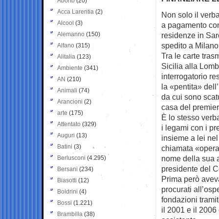
Aborto
(20)
Acca Larentia
(2)
Non solo il verba
Alcool
(3)
a
pagamento con 
Alemanno
(150)
residenze in Sar
spedito a Milano
Alfano
(315)
Tra le carte tra
Alitalia
(123)
Sicilia alla Lomb
Ambiente
(341)
interrogatorio r
AN
(210)
la «pentita» dell’
Animali
(74)
da cui sono scatu
Arancioni
(2)
casa del premier
arte
(175)
È lo stesso verb
Attentato
(329)
i legami con i pre
Auguri
(13)
insieme a lei nel
Batini
(3)
chiamata «operaz
nome della sua a
Berlusconi
(4.295)
presidente del C
Bersani
(234)
Prima però aveva 
Biasotti
(12)
procurati all’os
Boldrini
(4)
fondazioni trami
Bossi
(1.221)
il 2001 e il 2006
Brambilla
(38)