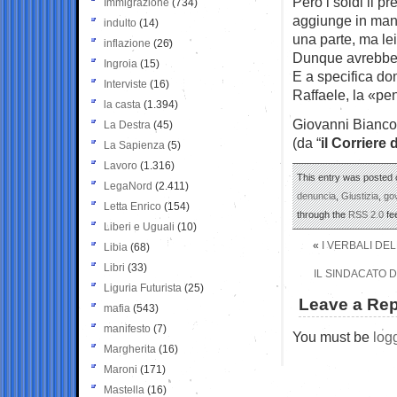
Però i soldi li p
Immigrazione
(734)
aggiunge in mani
indulto
(14)
una parte, ma le
inflazione
(26)
Dunque avrebbe i
Ingroia
(15)
E a specifica do
Interviste
(16)
Raffaele, la «pe
la casta
(1.394)
Giovanni Bianco
La Destra
(45)
(da “
il Corriere 
La Sapienza
(5)
Lavoro
(1.316)
This entry was posted 
LegaNord
(2.411)
denuncia
,
Giustizia
,
go
Letta Enrico
(154)
through the
RSS 2.0
fe
Liberi e Uguali
(10)
«
I VERBALI DE
Libia
(68)
Libri
(33)
IL SINDACATO D
Liguria Futurista
(25)
Leave a Rep
mafia
(543)
manifesto
(7)
You must be
log
Margherita
(16)
Maroni
(171)
Mastella
(16)