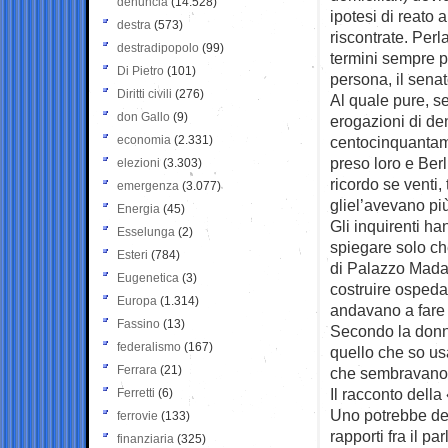
denuncia
(14.528)
ipotesi di reato 
destra
(573)
riscontrate. Per
destradipopolo
(99)
termini sempre pi
Di Pietro
(101)
persona, il senat
Diritti civili
(276)
Al quale pure, se
don Gallo
(9)
erogazioni di de
economia
(2.331)
centocinquantami
preso loro e Ber
elezioni
(3.303)
ricordo se venti,
emergenza
(3.077)
gliel’avevano pi
Energia
(45)
Gli inquirenti h
Esselunga
(2)
spiegare solo ch
Esteri
(784)
di Palazzo Madam
Eugenetica
(3)
costruire ospedal
Europa
(1.314)
andavano a fare 
Fassino
(13)
Secondo la donna
federalismo
(167)
quello che so usa
Ferrara
(21)
che sembravano 
Il racconto della
Ferretti
(6)
Uno potrebbe der
ferrovie
(133)
rapporti fra il p
finanziaria
(325)