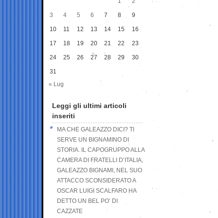
1
2
3
4
5
6
7
8
9
10
11
12
13
14
15
16
17
18
19
20
21
22
23
24
25
26
27
28
29
30
31
« Lug
Leggi gli ultimi articoli
inseriti
MA CHE GALEAZZO DICI? TI
SERVE UN BIGNAMINO DI
STORIA. IL CAPOGRUPPO ALLA
CAMERA DI FRATELLI D’ITALIA,
GALEAZZO BIGNAMI, NEL SUO
ATTACCO SCONSIDERATO A
OSCAR LUIGI SCALFARO HA
DETTO UN BEL PO’ DI
CAZZATE