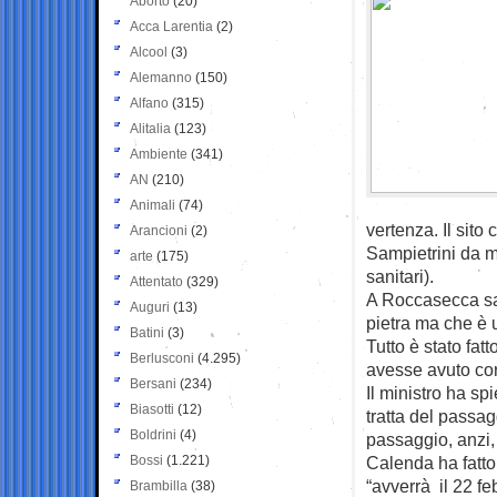
Aborto
(20)
Acca Larentia
(2)
Alcool
(3)
Alemanno
(150)
Alfano
(315)
Alitalia
(123)
Ambiente
(341)
AN
(210)
Animali
(74)
vertenza. Il sit
Arancioni
(2)
Sampietrini da ma
arte
(175)
sanitari).
Attentato
(329)
A Roccasecca sar
Auguri
(13)
pietra ma che è 
Batini
(3)
Tutto è stato fat
Berlusconi
(4.295)
avesse avuto cor
Bersani
(234)
Il ministro ha sp
Biasotti
(12)
tratta del passa
Boldrini
(4)
passaggio, anzi,
Bossi
(1.221)
Calenda ha fatto
“avverrà il 22 fe
Brambilla
(38)