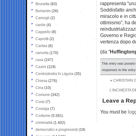
rappresenta “una 
Brunetta
(83)
Soddisfatto anch
Burlando
(26)
miracolo e in ci
Camogli
(2)
ottimismo”, ha det
canile
(4)
reindustrializzaz
Cappello
(8)
Governo e Region
Caprotti
(2)
vertenza dopo due
Caritas
(6)
(da “
Huffington
carovita
(170)
casa
(247)
This entry was posted o
Casini
(119)
responses to this entr
Centrodestra in Liguria
(35)
«
CHRISTIAN G
Chiesa
(276)
Cina
(10)
L’INCHIESTA 
Comune
(342)
Leave a Rep
Coop
(7)
Cossiga
(7)
You must be
log
Costume
(5.581)
criminalità
(1.402)
democratici e progressisti
(19)