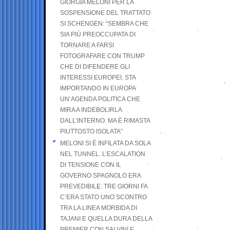
GIORGIA MELONI PER LA
SOSPENSIONE DEL TRATTATO
SI SCHENGEN: “SEMBRA CHE
SIA PIÙ PREOCCUPATA DI
TORNARE A FARSI
FOTOGRAFARE CON TRUMP
CHE DI DIFENDERE GLI
INTERESSI EUROPEI. STA
IMPORTANDO IN EUROPA
UN’AGENDA POLITICA CHE
MIRA A INDEBOLIRLA
DALL’INTERNO. MA È RIMASTA
PIUTTOSTO ISOLATA”
MELONI SI È INFILATA DA SOLA
NEL TUNNEL. L’ESCALATION
DI TENSIONE CON IL
GOVERNO SPAGNOLO ERA
PREVEDIBILE: TRE GIORNI FA
C’ERA STATO UNO SCONTRO
TRA LA LINEA MORBIDA DI
TAJANI E QUELLA DURA DELLA
PREMIER CON SALVINI E