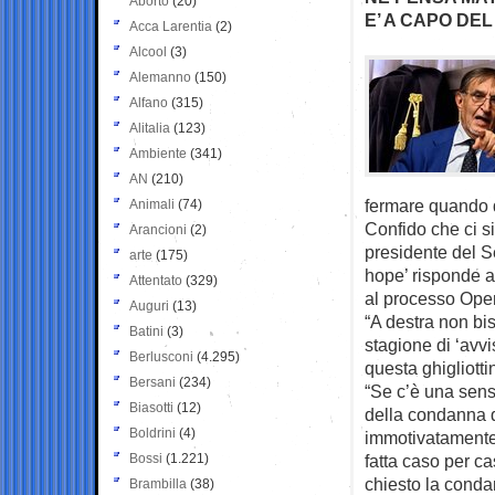
Aborto
(20)
E’ A CAPO DE
Acca Larentia
(2)
Alcool
(3)
Alemanno
(150)
Alfano
(315)
Alitalia
(123)
Ambiente
(341)
AN
(210)
fermare quando d
Animali
(74)
Confido che ci si
Arancioni
(2)
presidente del S
arte
(175)
hope’ risponde a
Attentato
(329)
al processo Ope
Auguri
(13)
“A destra non bi
Batini
(3)
stagione di ‘avv
Berlusconi
(4.295)
questa ghigliott
Bersani
(234)
“Se c’è una sens
Biasotti
(12)
della condanna de
Boldrini
(4)
immotivatamente,
Bossi
(1.221)
fatta caso per c
chiesto la condan
Brambilla
(38)