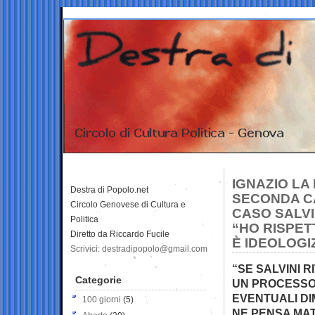
IGNAZIO LA
Destra di Popolo.net
SECONDA C
Circolo Genovese di Cultura e
CASO SALVI
Politica
“HO RISPET
Diretto da Riccardo Fucile
È IDEOLOGI
Scrivici: destradipopolo@gmail.com
“SE SALVINI 
Categorie
UN PROCESSO 
EVENTUALI DI
100 giorni
(5)
NE PENSA MAT