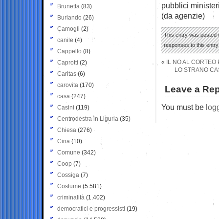
pubblici minister
Brunetta
(83)
(da agenzie)
Burlando
(26)
Camogli
(2)
This entry was posted o
canile
(4)
responses to this entr
Cappello
(8)
«
IL NO AL CORTEO
Caprotti
(2)
LO STRANO CAS
Caritas
(6)
carovita
(170)
Leave a Rep
casa
(247)
You must be
log
Casini
(119)
Centrodestra in Liguria
(35)
Chiesa
(276)
Cina
(10)
Comune
(342)
Coop
(7)
Cossiga
(7)
Costume
(5.581)
criminalità
(1.402)
democratici e progressisti
(19)