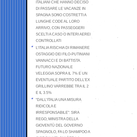
ITALIANI CHE HANNO DECISO
DI PASSARE LE VACANZE IN
SPAGNA SONO COSTRETTI A
LUNGHE CODE AL LORO
ARRIVO, CON PASSEGGERI
SCELTI A CASO O INTERI AEREI
CONTROLLATI
L’ITALIA RISCHIA DI RIMANERE
OSTAGGIO DEI FILO-PUTINIANI
VANNACCI E DI BATTISTA.
FUTURO NAZIONALE
VELEGGIA SOPRA IL 7% E UN
EVENTUALE PARTITO DELL’EX
GRILLINO VARREBBE TRA IL 2
E IL 3.5%
“DALL’ITALIA UNA MISURA
RIDICOLA E
IRRESPONSABILE”: SIRA
REGO, MINISTRA DELLA
GIOVENTÙ DEL GOVERNO
SPAGNOLO, FA LO SHAMPOO A