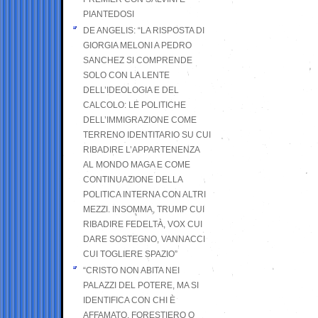
PIANTEDOSI
DE ANGELIS: “LA RISPOSTA DI
GIORGIA MELONI A PEDRO
SANCHEZ SI COMPRENDE
SOLO CON LA LENTE
DELL’IDEOLOGIA E DEL
CALCOLO: LE POLITICHE
DELL’IMMIGRAZIONE COME
TERRENO IDENTITARIO SU CUI
RIBADIRE L’APPARTENENZA
AL MONDO MAGA E COME
CONTINUAZIONE DELLA
POLITICA INTERNA CON ALTRI
MEZZI. INSOMMA, TRUMP CUI
RIBADIRE FEDELTÀ, VOX CUI
DARE SOSTEGNO, VANNACCI
CUI TOGLIERE SPAZIO”
“CRISTO NON ABITA NEI
PALAZZI DEL POTERE, MA SI
IDENTIFICA CON CHI È
AFFAMATO, FORESTIERO O