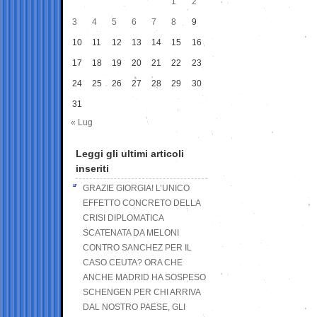
1
2
3
4
5
6
7
8
9
10
11
12
13
14
15
16
17
18
19
20
21
22
23
24
25
26
27
28
29
30
31
« Lug
Leggi gli ultimi articoli
inseriti
GRAZIE GIORGIA! L’UNICO
EFFETTO CONCRETO DELLA
CRISI DIPLOMATICA
SCATENATA DA MELONI
CONTRO SANCHEZ PER IL
CASO CEUTA? ORA CHE
ANCHE MADRID HA SOSPESO
SCHENGEN PER CHI ARRIVA
DAL NOSTRO PAESE, GLI