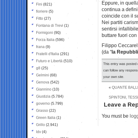
Eppure, in quell
Fini
(821)
continua a defini
fioriere
(5)
coincide con il s
Fitto
(27)
Nei partiti caris
Fontana di Trevi
(1)
sentirsi infallib
Formigoni
(90)
buttare fuori con 
Forza Italia
(596)
Filippo Ceccarel
frana
(9)
(da “
la Repubbl
Fratelli d'Italia
(291)
Futuro e Libertà
(510)
This entry was posted o
g8
(25)
can follow any response
Gelmini
(68)
your own site.
Genova
(542)
«
QUANTE BALLE
Giannino
(10)
Giustizia
(5.784)
SPINTONI, TES
governo
(5.799)
Leave a Rep
Grasso
(22)
You must be
log
Green Italia
(1)
Grillo
(2.941)
Idv
(4)