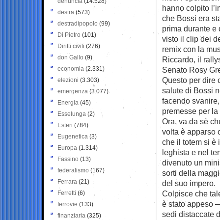
denuncia
(14.528)
hanno colpito l’i
destra
(573)
che Bossi era sta
destradipopolo
(99)
prima durante e d
Di Pietro
(101)
visto il clip dei
Diritti civili
(276)
remix con la musi
don Gallo
(9)
Riccardo, il ral
economia
(2.331)
Senato Rosy Gre
Questo per dire c
elezioni
(3.303)
salute di Bossi n
emergenza
(3.077)
facendo svanire, 
Energia
(45)
premesse per la 
Esselunga
(2)
Ora, va da sè ch
Esteri
(784)
volta è apparso c
Eugenetica
(3)
che il totem si è
Europa
(1.314)
leghista e nel t
Fassino
(13)
divenuto un mini
federalismo
(167)
sorti della magg
Ferrara
(21)
del suo impero.
Colpisce che tal
Ferretti
(6)
è stato appeso —
ferrovie
(133)
sedi distaccate d
finanziaria
(325)