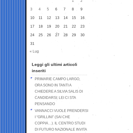
1
2
3
4
5
6
7
8
9
10
11
12
13
14
15
16
17
18
19
20
21
22
23
24
25
26
27
28
29
30
31
« Lug
Leggi gli ultimi articoli
inseriti
PRIMARIE CAMPO LARGO,
ORA SONO IN TANTI A
CHIEDERE A SILVIA SALIS DI
CANDIDARSI: LEI CI STA
PENSANDO
VANNACCI VUOLE PRENDERSI
I “GRILLINI” (SAI CHE
COPPIA…). IL CENTRO STUDI
DI FUTURO NAZIONALE INVITA