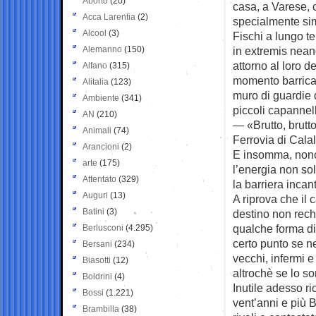
Aborto
(20)
casa, a Varese, 
Acca Larentia
(2)
specialmente sim
Alcool
(3)
Fischi a lungo tem
Alemanno
(150)
in extremis nea
attorno al loro de
Alfano
(315)
momento barricat
Alitalia
(123)
muro di guardie d
Ambiente
(341)
piccoli capannell
AN
(210)
— «Brutto, brutt
Animali
(74)
Ferrovia di Cala
Arancioni
(2)
E insomma, nonost
arte
(175)
l’energia non sol
Attentato
(329)
la barriera inca
Auguri
(13)
A riprova che il 
Batini
(3)
destino non rech
qualche forma d
Berlusconi
(4.295)
certo punto se ne
Bersani
(234)
vecchi, infermi e
Biasotti
(12)
altrochè se lo so
Boldrini
(4)
Inutile adesso r
Bossi
(1.221)
vent’anni e più 
Brambilla
(38)