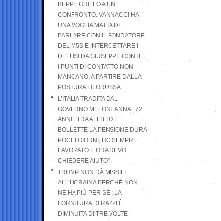
BEPPE GRILLO A UN
CONFRONTO. VANNACCI HA
UNA VOGLIA MATTA DI
PARLARE CON IL FONDATORE
DEL M5S E INTERCETTARE I
DELUSI DA GIUSEPPE CONTE.
I PUNTI DI CONTATTO NON
MANCANO, A PARTIRE DALLA
POSTURA FILORUSSA
L’ITALIA TRADITA DAL
GOVERNO MELONI. ANNA , 72
ANNI; “TRA AFFITTO E
BOLLETTE LA PENSIONE DURA
POCHI GIORNI, HO SEMPRE
LAVORATO E ORA DEVO
CHIEDERE AIUTO”
TRUMP NON DÀ MISSILI
ALL’UCRAINA PERCHÉ NON
NE HA PIÙ PER SÉ : LA
FORNITURA DI RAZZI È
DIMINUITA DI TRE VOLTE