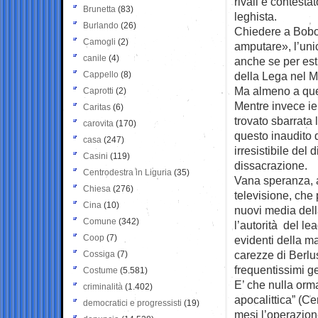
rivali e contestat
Brunetta
(83)
leghista.
Burlando
(26)
Chiedere a Bobo 
Camogli
(2)
amputare», l’uni
canile
(4)
anche se per estr
Cappello
(8)
della Lega nel M
Ma almeno a quei
Caprotti
(2)
Mentre invece ieri
Caritas
(6)
trovato sbarrata 
carovita
(170)
questo inaudito 
casa
(247)
irresistibile del 
Casini
(119)
dissacrazione.
Centrodestra in Liguria
(35)
Vana speranza, a
Chiesa
(276)
televisione, che 
Cina
(10)
nuovi media dell
Comune
(342)
l’autorità del l
Coop
(7)
evidenti della ma
carezze di Berlus
Cossiga
(7)
frequentissimi ge
Costume
(5.581)
E’ che nulla orm
criminalità
(1.402)
apocalittica” (C
democratici e progressisti
(19)
mesi l’operazione