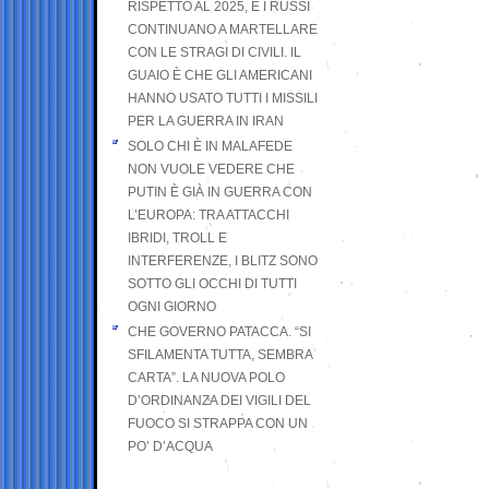
RISPETTO AL 2025, E I RUSSI
CONTINUANO A MARTELLARE
CON LE STRAGI DI CIVILI. IL
GUAIO È CHE GLI AMERICANI
HANNO USATO TUTTI I MISSILI
PER LA GUERRA IN IRAN
SOLO CHI È IN MALAFEDE
NON VUOLE VEDERE CHE
PUTIN È GIÀ IN GUERRA CON
L’EUROPA: TRA ATTACCHI
IBRIDI, TROLL E
INTERFERENZE, I BLITZ SONO
SOTTO GLI OCCHI DI TUTTI
OGNI GIORNO
CHE GOVERNO PATACCA. “SI
SFILAMENTA TUTTA, SEMBRA
CARTA”. LA NUOVA POLO
D’ORDINANZA DEI VIGILI DEL
FUOCO SI STRAPPA CON UN
PO’ D’ACQUA