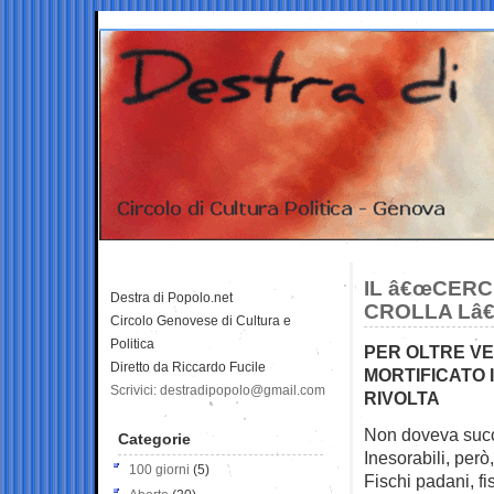
IL â€œCERC
Destra di Popolo.net
CROLLA Lâ
Circolo Genovese di Cultura e
Politica
PER OLTRE VE
Diretto da Riccardo Fucile
MORTIFICATO 
Scrivici: destradipopolo@gmail.com
RIVOLTA
Non doveva succ
Categorie
Inesorabili, però,
100 giorni
(5)
Fischi padani, fis