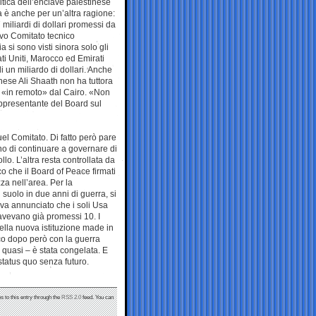
litica dell’enclave palestinese
a è anche per un’altra ragione:
 miliardi di dollari promessi da
ovo Comitato tecnico
a si sono visti sinora solo gli
ati Uniti, Marocco ed Emirati
 un miliardo di dollari. Anche
inese Ali Shaath non ha tuttora
e «in remoto» dal Cairo. «Non
rappresentante del Board sul
el Comitato. Di fatto però pare
ono di continuare a governare di
llo. L’altra resta controllata da
co che il Board of Peace firmati
za nell’area. Per la
l suolo in due anni di guerra, si
eva annunciato che i soli Usa
 avevano già promessi 10. I
lla nuova istituzione made in
oco dopo però con la guerra
 quasi – è stata congelata. E
status quo senza futuro.
s to this entry through the
RSS 2.0
feed. You can