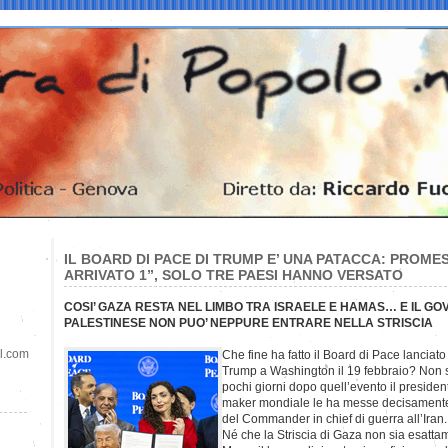
IL BOARD DI PACE DI TRUMP E’ UNA PATACCA: PROMESSI
ARRIVATO 1”, SOLO TRE PAESI HANNO VERSATO
COSI’ GAZA RESTA NEL LIMBO TRA ISRAELE E HAMAS… E IL G
PALESTINESE NON PUO’ NEPPURE ENTRARE NELLA STRISCIA
il.com
Che fine ha fatto il Board di Pace lanci
Trump a Washington il 19 febbraio? Non 
pochi giorni dopo quell’evento il presiden
maker mondiale le ha messe decisamente d
del Commander in chief di guerra all’Iran.
Né che la Striscia di Gaza non sia esattam