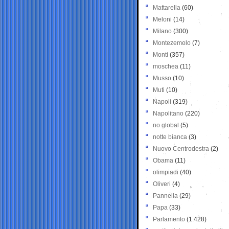
Mattarella
(60)
Meloni
(14)
Milano
(300)
Montezemolo
(7)
Monti
(357)
moschea
(11)
Musso
(10)
Muti
(10)
Napoli
(319)
Napolitano
(220)
no global
(5)
notte bianca
(3)
Nuovo Centrodestra
(2)
Obama
(11)
olimpiadi
(40)
Oliveri
(4)
Pannella
(29)
Papa
(33)
Parlamento
(1.428)