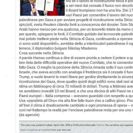
Ma se il lavoro di ricostruzione fisica e po
a sei mesi dal cessate il fuoco non decoll
il Board trumpiano non ha una lira. Dei 17
vari Paesi per consentire il lavoro del nu
palestinese per Gaza e per avviare progetti di ricostruzione nella Strisci
spiccioli, svela Reuters citando fonti a conoscenza del dossier. Solo St
Arabi hanno messo per ora qualcosa, per un tesoretto totale da meno di
per questo, spiegano le fonti, il Comitato guidato dal tecnocrate palest
mai potuto mettere piede nella Striscia di Gaza, continuando a operar
ci sono soldi disponibili», avrebbe detto a interlocutori palestinese il 
terreno, il diplomatico bulgaro Nikolay Mladenov.
Cosa succede nella Striscia
A parole Hamas continua a dire di essere pronta a cedere il potere a qu
ben lieta delle difficoltà operative del nuovo Comitato, che le consent
fatto Gaza. O meglio la porzione della Striscia rimasta sotto il suo contro
Israele, che aveva accolto con analoga il freddezza sia il cessate il fuo
Trump, e vuole tenersi le mani libere per gestire direttamente la sicurez
ricostruzione dei Gaza, dove quattro quinti degli edifici sono stati rasi a
stima un fabbisogno di circa 70 miliardi di dollari. Trump a febbraio av
ne avrebbero investiti 10 nel Board, e che una decina di altri Paesi ne
Paesi europei – Italia compresa – avevano guardato con sospetto a que
Usa «parallela all’Onu» ma alla fine fatto buon viso a cattivo gioco. P
all’Iran il clima è drasticamente cambiato e ogni promessa di spesa – o
così nel frattempo la realtà per l’enclave palestinese resta per ora uno 
(da agenzie)
This entry was posted on sabato, Aprile 11th, 2026 at 14:29 and is filed under
Politica
. You can follow any response
leave a response
, or
trackback
from your own site.