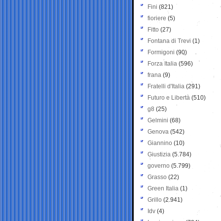
Fini
(821)
fioriere
(5)
Fitto
(27)
Fontana di Trevi
(1)
Formigoni
(90)
Forza Italia
(596)
frana
(9)
Fratelli d'Italia
(291)
Futuro e Libertà
(510)
g8
(25)
Gelmini
(68)
Genova
(542)
Giannino
(10)
Giustizia
(5.784)
governo
(5.799)
Grasso
(22)
Green Italia
(1)
Grillo
(2.941)
Idv
(4)