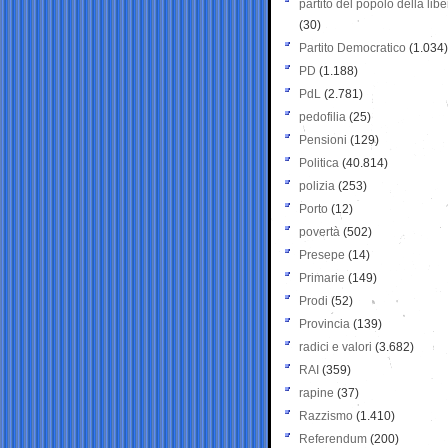
partito del popolo della libe
(30)
Partito Democratico
(1.034)
PD
(1.188)
PdL
(2.781)
pedofilia
(25)
Pensioni
(129)
Politica
(40.814)
polizia
(253)
Porto
(12)
povertà
(502)
Presepe
(14)
Primarie
(149)
Prodi
(52)
Provincia
(139)
radici e valori
(3.682)
RAI
(359)
rapine
(37)
Razzismo
(1.410)
Referendum
(200)