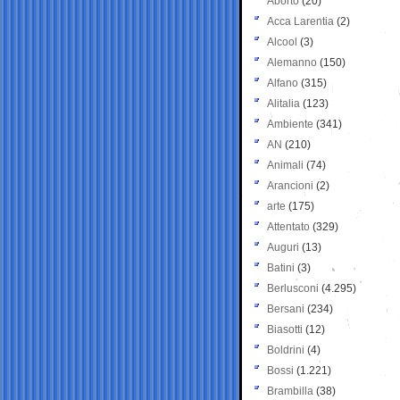
Aborto
(20)
Acca Larentia
(2)
Alcool
(3)
Alemanno
(150)
Alfano
(315)
Alitalia
(123)
Ambiente
(341)
AN
(210)
Animali
(74)
Arancioni
(2)
arte
(175)
Attentato
(329)
Auguri
(13)
Batini
(3)
Berlusconi
(4.295)
Bersani
(234)
Biasotti
(12)
Boldrini
(4)
Bossi
(1.221)
Brambilla
(38)