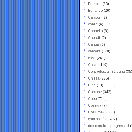
Brunetta
(83)
Burlando
(26)
Camogli
(2)
canile
(4)
Cappello
(8)
Caprotti
(2)
Caritas
(6)
carovita
(170)
casa
(247)
Casini
(119)
Centrodestra in Liguria
(35
Chiesa
(276)
Cina
(10)
Comune
(342)
Coop
(7)
Cossiga
(7)
Costume
(5.581)
criminalità
(1.402)
democratici e progressisti
(