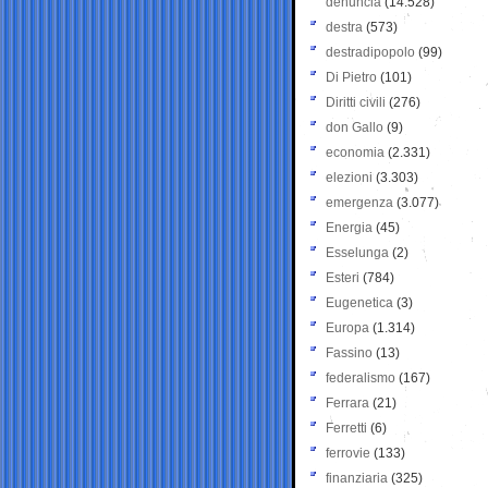
denuncia
(14.528)
destra
(573)
destradipopolo
(99)
Di Pietro
(101)
Diritti civili
(276)
don Gallo
(9)
economia
(2.331)
elezioni
(3.303)
emergenza
(3.077)
Energia
(45)
Esselunga
(2)
Esteri
(784)
Eugenetica
(3)
Europa
(1.314)
Fassino
(13)
federalismo
(167)
Ferrara
(21)
Ferretti
(6)
ferrovie
(133)
finanziaria
(325)