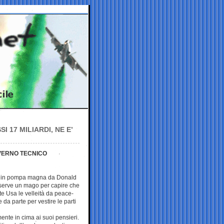
 17 MILIARDI, NE E’
OVERNO TECNICO
ato in pompa magna da Donald
serve un mago per capire che
te Usa le velleità da peace-
a parte per vestire le parti
ente in cima ai suoi pensieri.