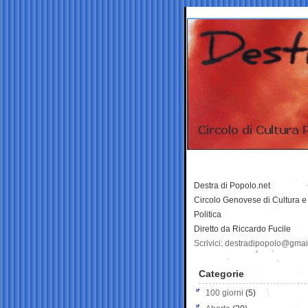
Destra di Popolo.net
Circolo Genovese di Cultura e
Politica
Diretto da Riccardo Fucile
Scrivici: destradipopolo@gma
Categorie
100 giorni
(5)