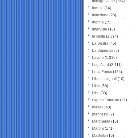
Immigrazione
(734)
indulto
(14)
inflazione
(26)
Ingroia
(15)
Interviste
(16)
la casta
(1.394)
La Destra
(45)
La Sapienza
(5)
Lavoro
(1.316)
LegaNord
(2.411)
Letta Enrico
(154)
Liberi e Uguali
(10)
Libia
(68)
Libri
(33)
Liguria Futurista
(25)
mafia
(543)
manifesto
(7)
Margherita
(16)
Maroni
(171)
Mastella
(16)