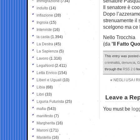
senatore Pasqual
Immigrazione
(734)
Il senatore è coo
indulto
(14)
Dopo l’azzeramen
inflazione
(26)
strenuamente il 
Ingroia
(15)
scelgono ma ce l
Interviste
(16)
Nello Trocchia
la casta
(1.394)
(da “
Il Fatto Qu
La Destra
(45)
La Sapienza
(5)
This entry was posted 
Lavoro
(1.316)
criminalità
,
denuncia
,
G
LegaNord
(2.411)
through the
RSS 2.0
fe
Letta Enrico
(154)
Liberi e Uguali
(10)
«
NEGLI USA I R
Libia
(68)
Libri
(33)
Leave a Rep
Liguria Futurista
(25)
You must be
log
mafia
(543)
manifesto
(7)
Margherita
(16)
Maroni
(171)
Mastella
(16)