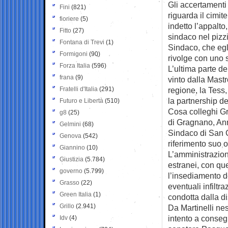
Gli accertamenti
Fini
(821)
riguarda il cimit
fioriere
(5)
indetto l’appalto
Fitto
(27)
sindaco nel pizzi
Fontana di Trevi
(1)
Sindaco, che egli
Formigoni
(90)
rivolge con uno s
Forza Italia
(596)
L’ultima parte de
frana
(9)
vinto dalla Mast
Fratelli d'Italia
(291)
regione, la Tess
la partnership de
Futuro e Libertà
(510)
Cosa colleghi Gr
g8
(25)
di Gragnano, Anna
Gelmini
(68)
Sindaco di San C
Genova
(542)
riferimento suo o
Giannino
(10)
L’amministrazion
Giustizia
(5.784)
estranei, con que
governo
(5.799)
l’insediamento d
Grasso
(22)
eventuali infiltr
Green Italia
(1)
condotta dalla di
Grillo
(2.941)
Da Martinelli ne
intento a conseg
Idv
(4)