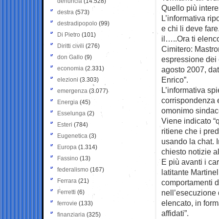
denuncia
(14.528)
Quello più intere
destra
(573)
L’informativa ripo
destradipopolo
(99)
e chi li deve far
Di Pietro
(101)
il…..Ora ti elenco
Diritti civili
(276)
Cimitero: Mastro
don Gallo
(9)
espressione dei c
economia
(2.331)
agosto 2007, data
Enrico”.
elezioni
(3.303)
L’informativa spie
emergenza
(3.077)
corrispondenza ep
Energia
(45)
omonimo sindaco,
Esselunga
(2)
Viene indicato 
Esteri
(784)
ritiene che i pr
Eugenetica
(3)
usando la chat. I
Europa
(1.314)
chiesto notizie a
Fassino
(13)
E più avanti i car
federalismo
(167)
latitante Martin
Ferrara
(21)
comportamenti de
nell’esecuzione d
Ferretti
(6)
elencato, in forma
ferrovie
(133)
affidati”.
finanziaria
(325)