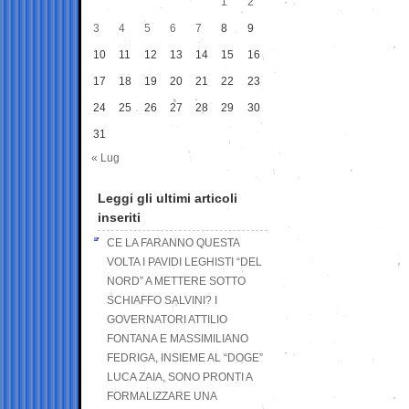
1
2
3
4
5
6
7
8
9
10
11
12
13
14
15
16
17
18
19
20
21
22
23
24
25
26
27
28
29
30
31
« Lug
Leggi gli ultimi articoli
inseriti
CE LA FARANNO QUESTA
VOLTA I PAVIDI LEGHISTI “DEL
NORD” A METTERE SOTTO
SCHIAFFO SALVINI? I
GOVERNATORI ATTILIO
FONTANA E MASSIMILIANO
FEDRIGA, INSIEME AL “DOGE”
LUCA ZAIA, SONO PRONTI A
FORMALIZZARE UNA