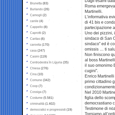
Dagli esami datti
Brunetta
(83)
Roma emergeva ch
Burlando
(26)
Martinelli.
Camogli
(2)
L’informativa evi
canile
(4)
di 41 bis e cond
Cappello
(8)
partecipazione a
Uno dei pizzini, 
Caprotti
(2)
sindaco di San C
Caritas
(6)
sindaco” ed è co
carovita
(170)
omissis … ti salu
casa
(247)
Non finiscono qui
Casini
(119)
al boss Martinell
Centrodestra in Liguria
(35)
il suo omonimo E
Chiesa
(276)
cugini”.
Cina
(10)
Enrico Martinell
Comune
(342)
primo cittadino 
Coop
(7)
condizionamento 
Nel 2010 Martine
Cossiga
(7)
figlia dello sco
Costume
(5.581)
democrastiano c
criminalità
(1.402)
Testimone di noz
democratici e progressisti
(19)
Torniamo all’ordi