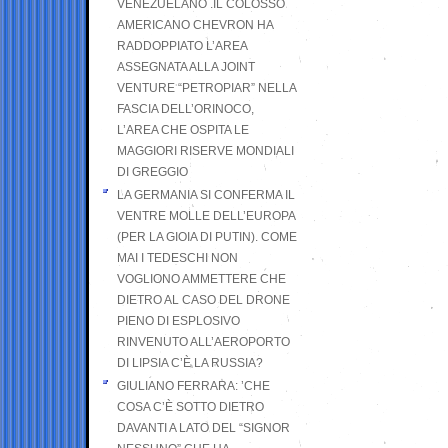
VENEZUELANO .IL COLOSSO
AMERICANO CHEVRON HA
RADDOPPIATO L’AREA
ASSEGNATA ALLA JOINT
VENTURE “PETROPIAR” NELLA
FASCIA DELL’ORINOCO,
L’AREA CHE OSPITA LE
MAGGIORI RISERVE MONDIALI
DI GREGGIO
LA GERMANIA SI CONFERMA IL
VENTRE MOLLE DELL’EUROPA
(PER LA GIOIA DI PUTIN). COME
MAI I TEDESCHI NON
VOGLIONO AMMETTERE CHE
DIETRO AL CASO DEL DRONE
PIENO DI ESPLOSIVO
RINVENUTO ALL’AEROPORTO
DI LIPSIA C’È LA RUSSIA?
GIULIANO FERRARA: ’CHE
COSA C’È SOTTO DIETRO
DAVANTI A LATO DEL “SIGNOR