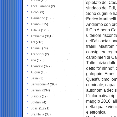
Aborto
(20)
spietato dei Casa
Acca Larentia
(2)
sindaco del Pdl,
Alcool
(3)
Sono cugini e h
Alemanno
(150)
Enrico Martinelli
Andiamo con ord
Alfano
(315)
Il Gip Alberto Ca
Alitalia
(123)
ulteriore riscont
Ambiente
(341)
nell’associazion
AN
(210)
fratelli Mastromi
Animali
(74)
consigliere regio
Arancioni
(2)
carabinieri di Ca
arte
(175)
Tutto inizia dall
Attentato
(329)
detto “o’ ninno”, 
Auguri
(13)
galoppini Ernest
Batini
(3)
Quest’ultimo, om
criminale, capace
Berlusconi
(4.295)
autonomia decis
Bersani
(234)
L’informativa ri
Biasotti
(12)
maggio 2010, alla
Boldrini
(4)
nella quale vien
Bossi
(1.221)
elettronica.
Brambilla
(38)