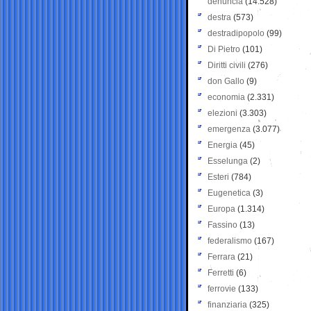
denuncia
(14.528)
destra
(573)
destradipopolo
(99)
Di Pietro
(101)
Diritti civili
(276)
don Gallo
(9)
economia
(2.331)
elezioni
(3.303)
emergenza
(3.077)
Energia
(45)
Esselunga
(2)
Esteri
(784)
Eugenetica
(3)
Europa
(1.314)
Fassino
(13)
federalismo
(167)
Ferrara
(21)
Ferretti
(6)
ferrovie
(133)
finanziaria
(325)