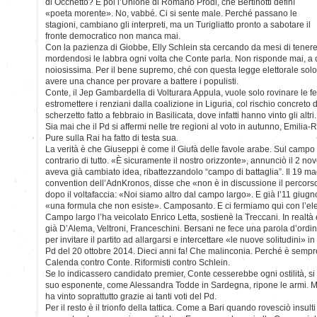
di Occhetto? E poi l’Unione di Romano Prodi, che Bertinotti definì
«poeta morente». No, vabbé. Ci si sente male. Perché passano le
stagioni, cambiano gli interpreti, ma un Turigliatto pronto a sabotare il
fronte democratico non manca mai.
Con la pazienza di Giobbe, Elly Schlein sta cercando da mesi di tenere 
mordendosi le labbra ogni volta che Conte parla. Non risponde mai, a 
noiosissima. Per il bene supremo, ché con questa legge elettorale solo s
avere una chance per provare a battere i populisti.
Conte, il Jep Gambardella di Volturara Appula, vuole solo rovinare le fe
estromettere i renziani dalla coalizione in Liguria, col rischio concreto 
scherzetto fatto a febbraio in Basilicata, dove infatti hanno vinto gli altri.
Sia mai che il Pd si affermi nelle tre regioni al voto in autunno, Emili
Pure sulla Rai ha fatto di testa sua.
La verità è che Giuseppi è come il Giufà delle favole arabe. Sul campo l
contrario di tutto. «È sicuramente il nostro orizzonte», annunciò il 2 n
aveva già cambiato idea, ribattezzandolo “campo di battaglia”. Il 19 m
convention dell’AdnKronos, disse che «non è in discussione il percor
dopo il voltafaccia: «Noi siamo altro dal campo largo». E già l’11 giugn
«una formula che non esiste». Camposanto. E ci fermiamo qui con l’e
Campo largo l’ha veicolato Enrico Letta, sostiene la Treccani. In real
già D’Alema, Veltroni, Franceschini. Bersani ne fece una parola d’ordine.
per invitare il partito ad allargarsi e intercettare «le nuove solitudini» i
Pd del 20 ottobre 2014. Dieci anni fa! Che malinconia. Perché è semp
Calenda contro Conte. Riformisti contro Schlein.
Se lo indicassero candidato premier, Conte cesserebbe ogni ostilità, s
suo esponente, come Alessandra Todde in Sardegna, ripone le armi. Ma
ha vinto soprattutto grazie ai tanti voti del Pd.
Per il resto è il trionfo della tattica. Come a Bari quando rovesciò insul