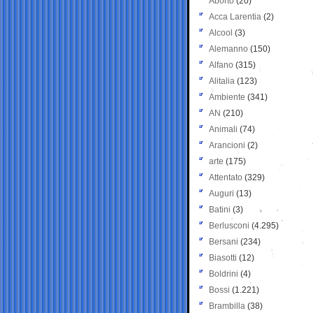
Aborto
(20)
Acca Larentia
(2)
Alcool
(3)
Alemanno
(150)
Alfano
(315)
Alitalia
(123)
Ambiente
(341)
AN
(210)
Animali
(74)
Arancioni
(2)
arte
(175)
Attentato
(329)
Auguri
(13)
Batini
(3)
Berlusconi
(4.295)
Bersani
(234)
Biasotti
(12)
Boldrini
(4)
Bossi
(1.221)
Brambilla
(38)