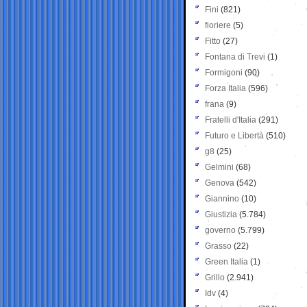
Fini
(821)
fioriere
(5)
Fitto
(27)
Fontana di Trevi
(1)
Formigoni
(90)
Forza Italia
(596)
frana
(9)
Fratelli d'Italia
(291)
Futuro e Libertà
(510)
g8
(25)
Gelmini
(68)
Genova
(542)
Giannino
(10)
Giustizia
(5.784)
governo
(5.799)
Grasso
(22)
Green Italia
(1)
Grillo
(2.941)
Idv
(4)