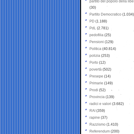
partito del popolo della libe
(30)
Partito Democratico
(1.034)
PD
(1.188)
PdL
(2.781)
pedofilia
(25)
Pensioni
(129)
Politica
(40.814)
polizia
(253)
Porto
(12)
povertà
(502)
Presepe
(14)
Primarie
(149)
Prodi
(52)
Provincia
(139)
radici e valori
(3.682)
RAI
(359)
rapine
(37)
Razzismo
(1.410)
Referendum
(200)