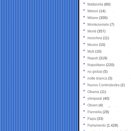
Mattarella
(60)
Meloni
(14)
Milano
(300)
Montezemolo
(7)
Monti
(357)
moschea
(11)
Musso
(10)
Muti
(10)
Napoli
(319)
Napolitano
(220)
no global
(5)
notte bianca
(3)
Nuovo Centrodestra
(2)
Obama
(11)
olimpiadi
(40)
Oliveri
(4)
Pannella
(29)
Papa
(33)
Parlamento
(1.428)