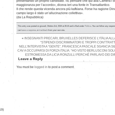
presentando un proprio candidato. «E pensare che qui alla Camera i de
maggioranza per l’accordo», diceva ieri una fonte in Transatlantico.
Il che rende questa vicenda ancora più kafkiana. Forse ha ragione Din
campo largo è stato un’allucinazione collettiva».
(da La Repubblica)
This entry was posted on giovedì, Ottobre 3rd, 2024 at 20:16 and is filed under
Politica
. You can follow any respons
can
leave a response
, or
trackback
from your own site.
«
INSEGNANTI PRECARI, BRUXELLES DEFERISCE L’ITALIA ALLA
“STIPENDI DISCRIMINATORI E TROPPI CONTTRATT
NELL’INTERVISTA A “GENTE”, FRANCESCA PASCALE SGANCIA SILU
CAV A OCCUPARSI DI FORZA ITALIA: “HO VISTO BERLUSCONI SO
ESTROMESSA DA LICIA RONZULLI PERCHÉ PARLAVO DEI DIRIT
Leave a Reply
)
You must be
logged in
to post a comment.
19)