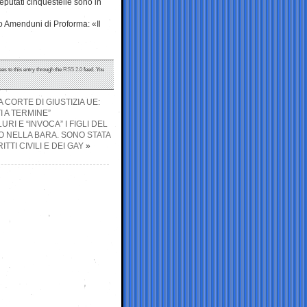
putati cinquestelle sono in
o Amenduni di Proforma: «Il
es to this entry through the
RSS 2.0
feed. You
 CORTE DI GIUSTIZIA UE:
I A TERMINE”
RI E “INVOCA” I FIGLI DEL
LO NELLA BARA. SONO STATA
TI CIVILI E DEI GAY
»