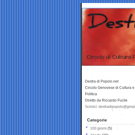
Destra di Popolo.net
Circolo Genovese di Cultura e
Politica
Diretto da Riccardo Fucile
Scrivici: destradipopolo@gma
Categorie
100 giorni
(5)