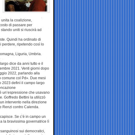
unita la coalizione,
costo di passare per
tando uniti si riuscirà ad
ste. Quindi ha ordinato di
di perdere, ripetendo così lo
a-Romagna, Liguria, Umbria.
argo dice da anni tutto e il
ovembre 2021. Venti giorni dopo
aggio 2022, parlando alla
so comune col Pd». Due mesi
o 2023 definì il campo largo
lencazione
tà è un’espressione che usavano
 Goffredo Bettini la utilizzò
n un intervento nella direzione
re Renzi contro Calenda.
i capisce. Se c’è in campo un
 la bravissima governatrice lì
ti sanguinosi sui democratici,