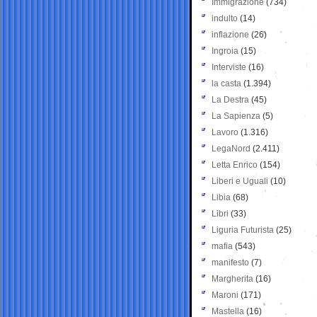
Immigrazione
(734)
indulto
(14)
inflazione
(26)
Ingroia
(15)
Interviste
(16)
la casta
(1.394)
La Destra
(45)
La Sapienza
(5)
Lavoro
(1.316)
LegaNord
(2.411)
Letta Enrico
(154)
Liberi e Uguali
(10)
Libia
(68)
Libri
(33)
Liguria Futurista
(25)
mafia
(543)
manifesto
(7)
Margherita
(16)
Maroni
(171)
Mastella
(16)