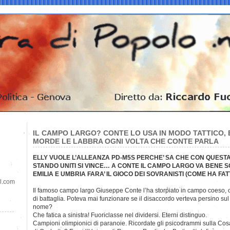
IL CAMPO LARGO? CONTE LO USA IN MODO TATTICO, E
MORDE LE LABBRA OGNI VOLTA CHE CONTE PARLA
ELLY VUOLE L’ALLEANZA PD-M5S PERCHE’ SA CHE CON QUEST
STANDO UNITI SI VINCE… A CONTE IL CAMPO LARGO VA BENE SOL
EMILIA E UMBRIA FARA’ IL GIOCO DEI SOVRANISTI (COME HA FAT
il.com
Il famoso campo largo Giuseppe Conte l’ha storpiato in campo coeso, c
di battaglia. Poteva mai funzionare se il disaccordo verteva persino sul
nome?
Che fatica a sinistra! Fuoriclasse nel dividersi. Eterni distinguo.
Campioni olimpionici di paranoie. Ricordate gli psicodrammi sulla Cos