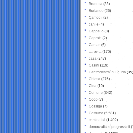
Brunetta
(83)
Burlando
(26)
Camogli
(2)
canile
(4)
Cappello
(8)
Caprotti
(2)
Caritas
(6)
carovita
(170)
casa
(247)
Casini
(119)
Centrodestra in Liguria
(35
Chiesa
(276)
Cina
(10)
Comune
(342)
Coop
(7)
Cossiga
(7)
Costume
(5.581)
criminalità
(1.402)
democratici e progressisti
(