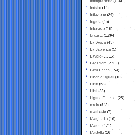
Immigrazione
(734)
indulto
(14)
inflazione
(26)
Ingroia
(15)
Interviste
(16)
la casta
(1.394)
La Destra
(45)
La Sapienza
(5)
Lavoro
(1.316)
LegaNord
(2.411)
Letta Enrico
(154)
Liberi e Uguali
(10)
Libia
(68)
Libri
(33)
Liguria Futurista
(25)
mafia
(543)
manifesto
(7)
Margherita
(16)
Maroni
(171)
Mastella
(16)