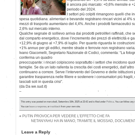
è ancora più marcato: +0,6% mensile e +2
periodo del 2024.
I settori più colpiti rimangono quelli che 
spesa quotidiana: alimentari e bevande registrano rincari vicini al 4% su
mezzi di trasporto aumentano del 4,4%. Anche i prodotti farmaceutici 
2,6% sul mercato interno.
Qualche segnale di sollievo arriva dai prodotti petroliferi raffinati, che
dal comparto energetico, dove l’incremento dei prezzi di elettricità e g
+12,9% di giugno al +7,9% di luglio. Per quanto riguarda le costruzioni,
+1% annuo per gli edifici, mentre strade e ferrovie non registrano variaz
Ivano Giacomelli, Segretario Nazionale di Codici, commenta: “La fotogra
conferma un quadro
preoccupante: i rincari colpiscono soprattutto i settori che incidono qu
famiglie. Se da un lato rallenta la crescita dei costi energetici, dall’altro
continuano a correre. Serve l’intervento del Governo e delle istituzioni 
garantire trasparenza nelle filiere e sostenere i consumatori più fragil
lasciati soli in questa crisi”.
(da Da we.sud.it)
–
This entry was posted on mercoledì, Settembre 10th, 2025 at 22:42 and is filed under
Politica
. You can follow any 
You can
leave a response
, or
trackback
from your own site.
«
PUTIN PROVOCA PER VEDERE L’EFFETTO CHE FA
NETANYAHU HA IN MANO, TRAMITE IL MOSSAD, DOCUMEN
Leave a Reply