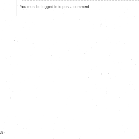
You must be
logged in
to post a comment.
)
19)