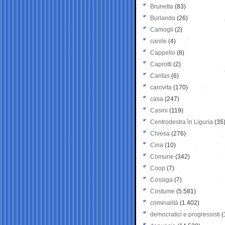
Brunetta
(83)
Burlando
(26)
Camogli
(2)
canile
(4)
Cappello
(8)
Caprotti
(2)
Caritas
(6)
carovita
(170)
casa
(247)
Casini
(119)
Centrodestra in Liguria
(35
Chiesa
(276)
Cina
(10)
Comune
(342)
Coop
(7)
Cossiga
(7)
Costume
(5.581)
criminalità
(1.402)
democratici e progressisti
(