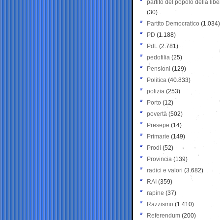
partito del popolo della libe
(30)
Partito Democratico
(1.034)
PD
(1.188)
PdL
(2.781)
pedofilia
(25)
Pensioni
(129)
Politica
(40.833)
polizia
(253)
Porto
(12)
povertà
(502)
Presepe
(14)
Primarie
(149)
Prodi
(52)
Provincia
(139)
radici e valori
(3.682)
RAI
(359)
rapine
(37)
Razzismo
(1.410)
Referendum
(200)