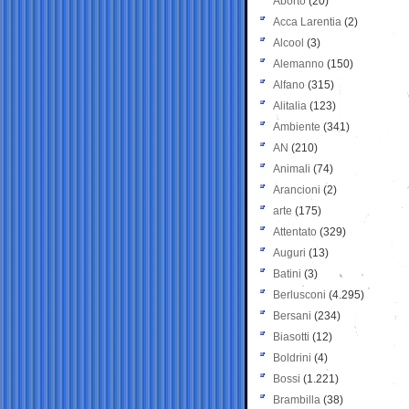
Aborto
(20)
Acca Larentia
(2)
Alcool
(3)
Alemanno
(150)
Alfano
(315)
Alitalia
(123)
Ambiente
(341)
AN
(210)
Animali
(74)
Arancioni
(2)
arte
(175)
Attentato
(329)
Auguri
(13)
Batini
(3)
Berlusconi
(4.295)
Bersani
(234)
Biasotti
(12)
Boldrini
(4)
Bossi
(1.221)
Brambilla
(38)