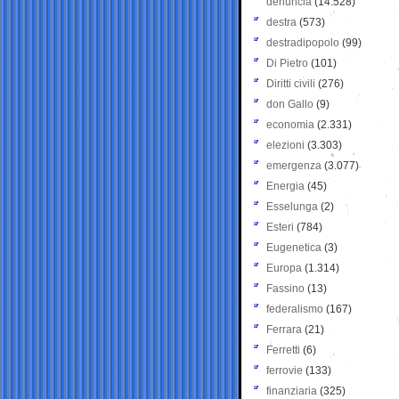
denuncia
(14.528)
destra
(573)
destradipopolo
(99)
Di Pietro
(101)
Diritti civili
(276)
don Gallo
(9)
economia
(2.331)
elezioni
(3.303)
emergenza
(3.077)
Energia
(45)
Esselunga
(2)
Esteri
(784)
Eugenetica
(3)
Europa
(1.314)
Fassino
(13)
federalismo
(167)
Ferrara
(21)
Ferretti
(6)
ferrovie
(133)
finanziaria
(325)