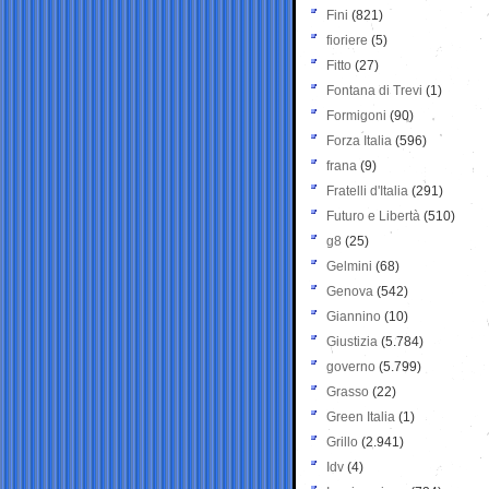
Fini
(821)
fioriere
(5)
Fitto
(27)
Fontana di Trevi
(1)
Formigoni
(90)
Forza Italia
(596)
frana
(9)
Fratelli d'Italia
(291)
Futuro e Libertà
(510)
g8
(25)
Gelmini
(68)
Genova
(542)
Giannino
(10)
Giustizia
(5.784)
governo
(5.799)
Grasso
(22)
Green Italia
(1)
Grillo
(2.941)
Idv
(4)