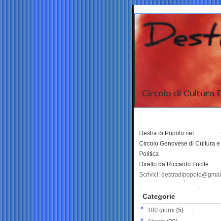
Destra di Popolo.net
Circolo Genovese di Cultura e
Politica
Diretto da Riccardo Fucile
Scrivici: destradipopolo@gma
Categorie
100 giorni
(5)