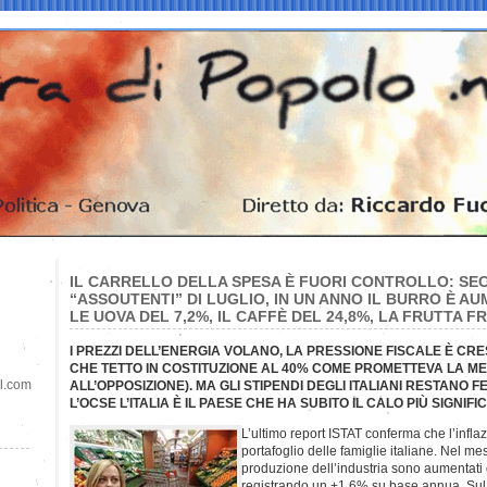
IL CARRELLO DELLA SPESA È FUORI CONTROLLO: SECO
“ASSOUTENTI” DI LUGLIO, IN UN ANNO IL BURRO È AU
LE UOVA DEL 7,2%, IL CAFFÈ DEL 24,8%, LA FRUTTA F
I PREZZI DELL’ENERGIA VOLANO, LA PRESSIONE FISCALE È CRE
CHE TETTO IN COSTITUZIONE AL 40% COME PROMETTEVA LA M
il.com
ALL’OPPOSIZIONE). MA GLI STIPENDI DEGLI ITALIANI RESTANO 
L’OCSE L’ITALIA È IL PAESE CHE HA SUBITO IL CALO PIÙ SIGNIFI
L’ultimo report ISTAT conferma che l’infla
portafoglio delle famiglie italiane. Nel mes
produzione dell’industria sono aumentati 
registrando un +1,6% su base annua. Sul 