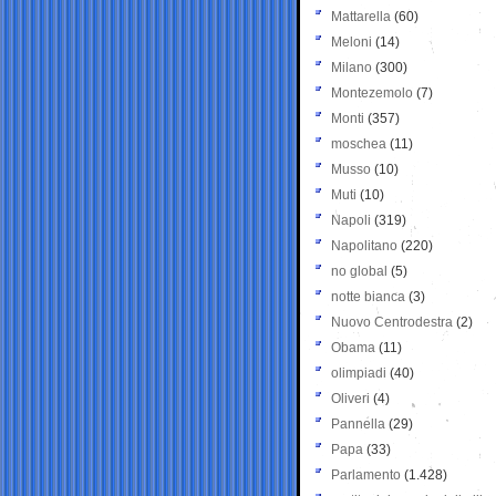
Mattarella
(60)
Meloni
(14)
Milano
(300)
Montezemolo
(7)
Monti
(357)
moschea
(11)
Musso
(10)
Muti
(10)
Napoli
(319)
Napolitano
(220)
no global
(5)
notte bianca
(3)
Nuovo Centrodestra
(2)
Obama
(11)
olimpiadi
(40)
Oliveri
(4)
Pannella
(29)
Papa
(33)
Parlamento
(1.428)