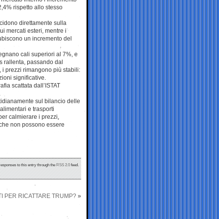
,4% rispetto allo stesso
incidono direttamente sulla
i mercati esteri, mentre i
subiscono un incremento del
 segnano cali superiori al 7%, e
as rallenta, passando dal
 i prezzi rimangono più stabili:
ioni significative.
fia scattata dall’ISTAT
otidianamente sul bilancio delle
 alimentari e trasporti
per calmierare i prezzi,
i, che non possono essere
responses to this entry through the
RSS 2.0
feed.
TI PER RICATTARE TRUMP?
»