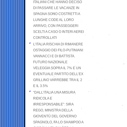
ITALIANI CHE HANNO DECISO
DI PASSARE LE VACANZE IN
SPAGNA SONO COSTRETTI A
LUNGHE CODE AL LORO
ARRIVO, CON PASSEGGERI
SCELTI A CASO O INTERI AEREI
CONTROLLATI
L’ITALIA RISCHIA DI RIMANERE
OSTAGGIO DEI FILO-PUTINIANI
VANNACCI E DI BATTISTA.
FUTURO NAZIONALE
VELEGGIA SOPRA IL 7% E UN
EVENTUALE PARTITO DELL’EX
GRILLINO VARREBBE TRA IL 2
E IL 3.5%
“DALL’ITALIA UNA MISURA
RIDICOLA E
IRRESPONSABILE”: SIRA
REGO, MINISTRA DELLA
GIOVENTÙ DEL GOVERNO
SPAGNOLO, FA LO SHAMPOO A