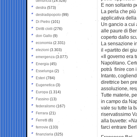
denuncia
(14.528)
E non soltanto pe
destra
(573)
La perla che più 
destradipopolo
(99)
applicativa dell
Di Pietro
(101)
Un gancio a cui 
Diritti civili
(276)
alle paure di Ber
don Gallo
(9)
coperto dallo sc
economia
(2.331)
La sensazione infa
il «partito dei g
elezioni
(3.303)
«Il governo era t
emergenza
(3.077)
Napolitano. Cert
Energia
(45)
potrà finire con 
Esselunga
(2)
Intanto, cogliend
Esteri
(784)
direttrice ben pr
Eugenetica
(3)
assoluzione, resp
Europa
(1.314)
Tutte materie, pe
Fassino
(13)
in campo da Napo
federalismo
(167)
vale su tutte la 
Ferrara
(21)
riservatissimo Va
alla buvette: «N
Ferretti
(6)
farci entrare Be
ferrovie
(133)
finanziaria
(325)
Francesco Bei