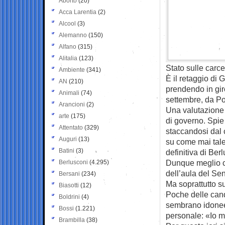
Aborto
(20)
Acca Larentia
(2)
Alcool
(3)
Alemanno
(150)
Alfano
(315)
Alitalia
(123)
Stato sulle carcer
Ambiente
(341)
È il retaggio di 
AN
(210)
prendendo in gir
Animali
(74)
settembre, da Po
Arancioni
(2)
Una valutazione t
arte
(175)
di governo. Spie
Attentato
(329)
staccandosi dal 
Auguri
(13)
su come mai tale
Batini
(3)
definitiva di Ber
Dunque meglio co
Berlusconi
(4.295)
dell’aula del Se
Bersani
(234)
Ma soprattutto su
Biasotti
(12)
Poche delle candi
Boldrini
(4)
sembrano idonee.
Bossi
(1.221)
personale: «Io m
Brambilla
(38)