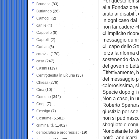
Per questo ieri s
Brunetta
(83)
alla Fondazione M
Burlando
(26)
aiuto ai disabili
Camogli
(2)
In ogni caso dal
canile
(4)
non far cadere «l
Cappello
(8)
«l’implicito rico
messaggio quirin
Caprotti
(2)
«Il capo dello St
Caritas
(6)
forza la riforma 
carovita
(170)
sostenendo da ann
casa
(247)
del governo Lett
Casini
(119)
Effettivamente, 
Centrodestra in Liguria
(35)
del messaggio pr
Chiesa
(276)
calorosissima, si
Cina
(10)
Specie dopo gli 
Comune
(342)
Non a caso, in u
Coop
(7)
Roberto Speranza 
giustizia per sne
Cossiga
(7)
non si può nasc
Costume
(5.581)
sbagliato e com
criminalità
(1.402)
Nonostante lo st
democratici e progressisti
(19)
potrà applicarsi 