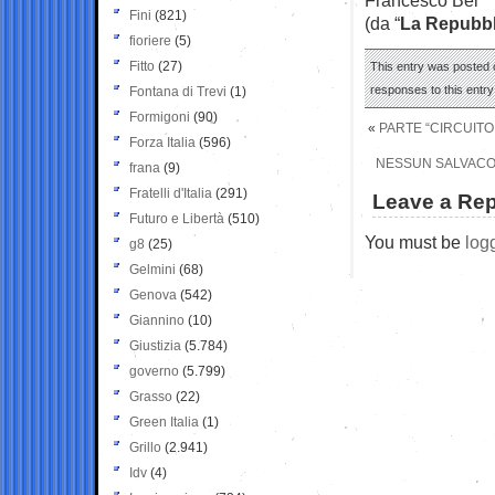
Fini
(821)
(da “
La Repubbl
fioriere
(5)
Fitto
(27)
This entry was posted o
responses to this entr
Fontana di Trevi
(1)
Formigoni
(90)
«
PARTE “CIRCUITO 
Forza Italia
(596)
NESSUN SALVACO
frana
(9)
Fratelli d'Italia
(291)
Leave a Rep
Futuro e Libertà
(510)
You must be
log
g8
(25)
Gelmini
(68)
Genova
(542)
Giannino
(10)
Giustizia
(5.784)
governo
(5.799)
Grasso
(22)
Green Italia
(1)
Grillo
(2.941)
Idv
(4)