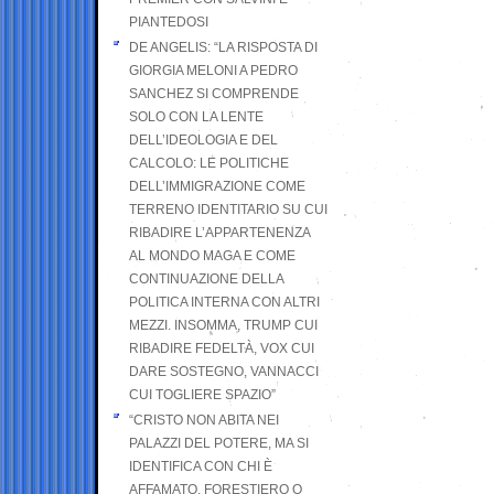
PIANTEDOSI
DE ANGELIS: “LA RISPOSTA DI
GIORGIA MELONI A PEDRO
SANCHEZ SI COMPRENDE
SOLO CON LA LENTE
DELL’IDEOLOGIA E DEL
CALCOLO: LE POLITICHE
DELL’IMMIGRAZIONE COME
TERRENO IDENTITARIO SU CUI
RIBADIRE L’APPARTENENZA
AL MONDO MAGA E COME
CONTINUAZIONE DELLA
POLITICA INTERNA CON ALTRI
MEZZI. INSOMMA, TRUMP CUI
RIBADIRE FEDELTÀ, VOX CUI
DARE SOSTEGNO, VANNACCI
CUI TOGLIERE SPAZIO”
“CRISTO NON ABITA NEI
PALAZZI DEL POTERE, MA SI
IDENTIFICA CON CHI È
AFFAMATO, FORESTIERO O