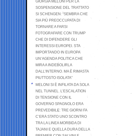
GIORGIA MELONI PER LA
SOSPENSIONE DEL TRATTATO
SI SCHENGEN: “SEMBRA CHE
SIA PIÙ PREOCCUPATA DI
TORNARE A FARSI
FOTOGRAFARE CON TRUMP
CHE DI DIFENDERE GLI
INTERESSI EUROPEI. STA
IMPORTANDO IN EUROPA
UN’AGENDA POLITICA CHE
MIRA A INDEBOLIRLA
DALL’INTERNO. MA È RIMASTA
PIUTTOSTO ISOLATA”
MELONI SI È INFILATA DA SOLA
NEL TUNNEL. L’ESCALATION
DI TENSIONE CON IL
GOVERNO SPAGNOLO ERA
PREVEDIBILE: TRE GIORNI FA
C’ERA STATO UNO SCONTRO
TRA LA LINEA MORBIDA DI
TAJANI E QUELLA DURA DELLA
PREMIER CON SALVINI E