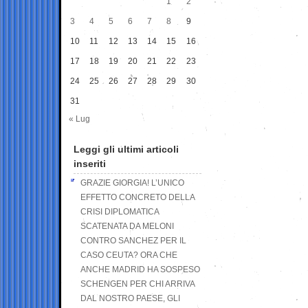
1
2
3
4
5
6
7
8
9
10
11
12
13
14
15
16
17
18
19
20
21
22
23
24
25
26
27
28
29
30
31
« Lug
Leggi gli ultimi articoli
inseriti
GRAZIE GIORGIA! L’UNICO
EFFETTO CONCRETO DELLA
CRISI DIPLOMATICA
SCATENATA DA MELONI
CONTRO SANCHEZ PER IL
CASO CEUTA? ORA CHE
ANCHE MADRID HA SOSPESO
SCHENGEN PER CHI ARRIVA
DAL NOSTRO PAESE, GLI