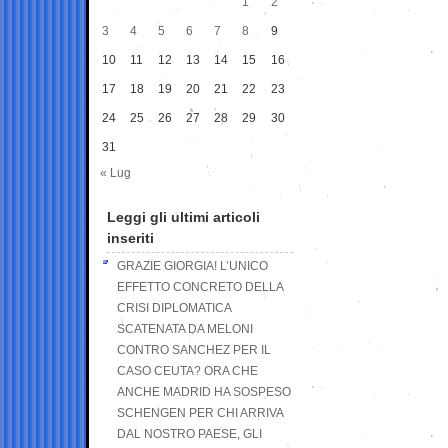
1
2
3
4
5
6
7
8
9
10
11
12
13
14
15
16
17
18
19
20
21
22
23
24
25
26
27
28
29
30
31
« Lug
Leggi gli ultimi articoli
inseriti
GRAZIE GIORGIA! L’UNICO
EFFETTO CONCRETO DELLA
CRISI DIPLOMATICA
SCATENATA DA MELONI
CONTRO SANCHEZ PER IL
CASO CEUTA? ORA CHE
ANCHE MADRID HA SOSPESO
SCHENGEN PER CHI ARRIVA
DAL NOSTRO PAESE, GLI