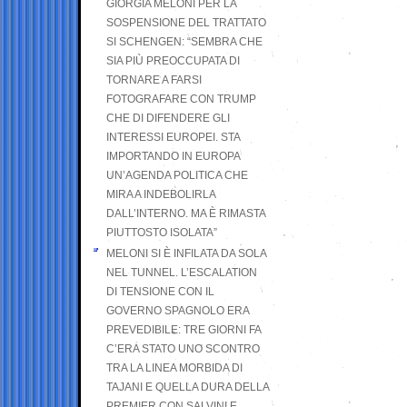
GIORGIA MELONI PER LA
SOSPENSIONE DEL TRATTATO
SI SCHENGEN: “SEMBRA CHE
SIA PIÙ PREOCCUPATA DI
TORNARE A FARSI
FOTOGRAFARE CON TRUMP
CHE DI DIFENDERE GLI
INTERESSI EUROPEI. STA
IMPORTANDO IN EUROPA
UN’AGENDA POLITICA CHE
MIRA A INDEBOLIRLA
DALL’INTERNO. MA È RIMASTA
PIUTTOSTO ISOLATA”
MELONI SI È INFILATA DA SOLA
NEL TUNNEL. L’ESCALATION
DI TENSIONE CON IL
GOVERNO SPAGNOLO ERA
PREVEDIBILE: TRE GIORNI FA
C’ERA STATO UNO SCONTRO
TRA LA LINEA MORBIDA DI
TAJANI E QUELLA DURA DELLA
PREMIER CON SALVINI E