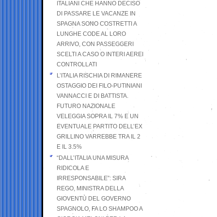
ITALIANI CHE HANNO DECISO
DI PASSARE LE VACANZE IN
SPAGNA SONO COSTRETTI A
LUNGHE CODE AL LORO
ARRIVO, CON PASSEGGERI
SCELTI A CASO O INTERI AEREI
CONTROLLATI
L’ITALIA RISCHIA DI RIMANERE
OSTAGGIO DEI FILO-PUTINIANI
VANNACCI E DI BATTISTA.
FUTURO NAZIONALE
VELEGGIA SOPRA IL 7% E UN
EVENTUALE PARTITO DELL’EX
GRILLINO VARREBBE TRA IL 2
E IL 3.5%
“DALL’ITALIA UNA MISURA
RIDICOLA E
IRRESPONSABILE”: SIRA
REGO, MINISTRA DELLA
GIOVENTÙ DEL GOVERNO
SPAGNOLO, FA LO SHAMPOO A