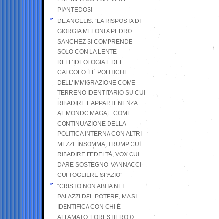
PIANTEDOSI
DE ANGELIS: “LA RISPOSTA DI
GIORGIA MELONI A PEDRO
SANCHEZ SI COMPRENDE
SOLO CON LA LENTE
DELL’IDEOLOGIA E DEL
CALCOLO: LE POLITICHE
DELL’IMMIGRAZIONE COME
TERRENO IDENTITARIO SU CUI
RIBADIRE L’APPARTENENZA
AL MONDO MAGA E COME
CONTINUAZIONE DELLA
POLITICA INTERNA CON ALTRI
MEZZI. INSOMMA, TRUMP CUI
RIBADIRE FEDELTÀ, VOX CUI
DARE SOSTEGNO, VANNACCI
CUI TOGLIERE SPAZIO”
“CRISTO NON ABITA NEI
PALAZZI DEL POTERE, MA SI
IDENTIFICA CON CHI È
AFFAMATO, FORESTIERO O