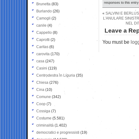
responses to this entr
Brunetta
(83)
Burlando
(26)
«
SALVINI E BERLUS
Camogli
(2)
L’ANULARE SINISTR
NEL DI
canile
(4)
Leave a Rep
Cappello
(8)
Caprotti
(2)
You must be
log
Caritas
(6)
carovita
(170)
casa
(247)
Casini
(119)
Centrodestra in Liguria
(35)
Chiesa
(276)
Cina
(10)
Comune
(342)
Coop
(7)
Cossiga
(7)
Costume
(5.581)
criminalità
(1.402)
democratici e progressisti
(19)