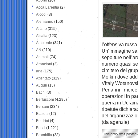
Aborto
(20)
Acca Larentia
(2)
Alcool
(3)
Alemanno
(150)
Alfano
(315)
Alitalia
(123)
Ambiente
(341)
l’offensiva russa
AN
(210)
Un’immagine sate
sepolture nell’ar
Animali
(74)
numero quasi set
Arancioni
(2)
cimitero del grup
arte
(175)
Molkin dove adde
Attentato
(329)
Vitaly Wotanovsky
Auguri
(13)
Per anni i merce
Batini
(3)
operazioni in paes
Berlusconi
(4.295)
guerra in Ucraina
Bersani
(234)
ripetute dichiara
Biasotti
(12)
dell’irganizzazi
Boldrini
(4)
(da agenzie)
Bossi
(1.221)
This entry was posted o
Brambilla
(38)