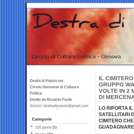
IL CIMITER
Destra di Popolo.net
GRUPPO WAG
Circolo Genovese di Cultura e
VOLTE IN 2
Politica
DI MERCENA
Diretto da Riccardo Fucile
Scrivici: destradipopolo@gmail.com
LO RIPORTA I
SATELLITARI 
Categorie
CIMITERO CHE
GUADAGNARE 
100 giorni
(5)