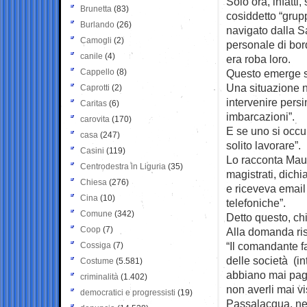
Solo ora, infatt
Brunetta
(83)
cosiddetto “grupp
Burlando
(26)
navigato dalla S
Camogli
(2)
personale di bor
canile
(4)
era roba loro.
Cappello
(8)
Questo emerge sf
Una situazione n
Caprotti
(2)
intervenire persi
Caritas
(6)
imbarcazioni”.
carovita
(170)
E se uno si occup
casa
(247)
solito lavorare”.
Casini
(119)
Lo racconta Maur
Centrodestra in Liguria
(35)
magistrati, dichi
Chiesa
(276)
e riceveva email 
Cina
(10)
telefoniche”.
Comune
(342)
Detto questo, c
Coop
(7)
Alla domanda ris
“Il comandante fa
Cossiga
(7)
delle società (i
Costume
(5.581)
abbiano mai pag
criminalità
(1.402)
non averli mai v
democratici e progressisti
(19)
Passalacqua, neg