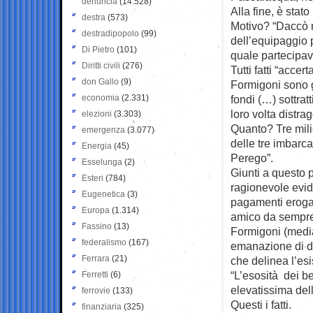
denuncia
(14.528)
Alla fine, è stat
destra
(573)
Motivo? “Daccò m
destradipopolo
(99)
dell’equipaggio 
Di Pietro
(101)
quale partecipava
Diritti civili
(276)
Tutti fatti “accert
don Gallo
(9)
Formigoni sono g
economia
(2.331)
fondi (…) sottra
loro volta distr
elezioni
(3.303)
Quanto? Tre milio
emergenza
(3.077)
delle tre imbarc
Energia
(45)
Perego”.
Esselunga
(2)
Giunti a questo p
Esteri
(784)
ragionevole evide
Eugenetica
(3)
pagamenti eroga
Europa
(1.314)
amico da sempre 
Fassino
(13)
Formigoni (media
federalismo
(167)
emanazione di d
Ferrara
(21)
che delinea l’esi
“L’esosità dei b
Ferretti
(6)
elevatissima del
ferrovie
(133)
Questi i fatti.
finanziaria
(325)