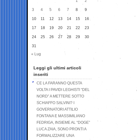
1
2
3
4
5
6
7
8
9
10
11
12
13
14
15
16
17
18
19
20
21
22
23
24
25
26
27
28
29
30
31
« Lug
Leggi gli ultimi articoli
inseriti
CE LA FARANNO QUESTA
VOLTA I PAVIDI LEGHISTI “DEL
NORD” A METTERE SOTTO
SCHIAFFO SALVINI? I
GOVERNATORI ATTILIO
FONTANA E MASSIMILIANO
FEDRIGA, INSIEME AL “DOGE”
LUCA ZAIA, SONO PRONTI A
FORMALIZZARE UNA