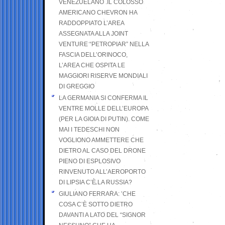
VENEZUELANO .IL COLOSSO
AMERICANO CHEVRON HA
RADDOPPIATO L’AREA
ASSEGNATA ALLA JOINT
VENTURE “PETROPIAR” NELLA
FASCIA DELL’ORINOCO,
L’AREA CHE OSPITA LE
MAGGIORI RISERVE MONDIALI
DI GREGGIO
LA GERMANIA SI CONFERMA IL
VENTRE MOLLE DELL’EUROPA
(PER LA GIOIA DI PUTIN). COME
MAI I TEDESCHI NON
VOGLIONO AMMETTERE CHE
DIETRO AL CASO DEL DRONE
PIENO DI ESPLOSIVO
RINVENUTO ALL’AEROPORTO
DI LIPSIA C’È LA RUSSIA?
GIULIANO FERRARA: ’CHE
COSA C’È SOTTO DIETRO
DAVANTI A LATO DEL “SIGNOR