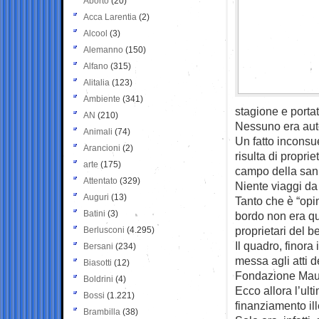
Aborto
(20)
Acca Larentia
(2)
Alcool
(3)
Alemanno
(150)
Alfano
(315)
Alitalia
(123)
Ambiente
(341)
stagione e portat
AN
(210)
Nessuno era autor
Animali
(74)
Un fatto inconsue
Arancioni
(2)
risulta di propr
arte
(175)
campo della sani
Attentato
(329)
Niente viaggi da 
Auguri
(13)
Tanto che è “opin
Batini
(3)
bordo non era qu
proprietari del b
Berlusconi
(4.295)
Il quadro, finora
Bersani
(234)
messa agli atti de
Biasotti
(12)
Fondazione Mauger
Boldrini
(4)
Ecco allora l’ult
Bossi
(1.221)
finanziamento ill
Brambilla
(38)