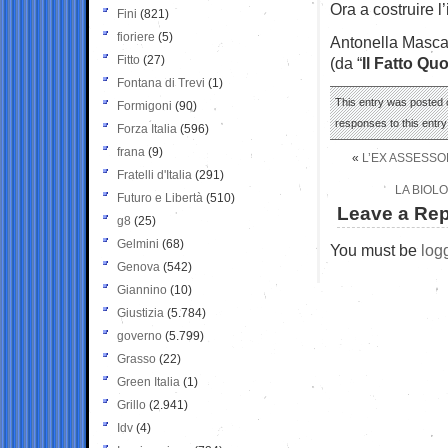
Ora a costruire l
Fini
(821)
fioriere
(5)
Antonella Masca
Fitto
(27)
(da “
Il Fatto Qu
Fontana di Trevi
(1)
This entry was posted o
Formigoni
(90)
responses to this entr
Forza Italia
(596)
frana
(9)
«
L’EX ASSESSO
Fratelli d'Italia
(291)
LA BIOLO
Futuro e Libertà
(510)
Leave a Rep
g8
(25)
Gelmini
(68)
You must be
log
Genova
(542)
Giannino
(10)
Giustizia
(5.784)
governo
(5.799)
Grasso
(22)
Green Italia
(1)
Grillo
(2.941)
Idv
(4)