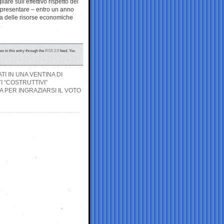
lare sull’effettivo rispetto del
i presentare – entro un anno
va delle risorse economiche
.
es to this entry through the
RSS 2.0
feed. You
 IN UNA VENTINA DI
I “COSTRUTTIVI”
A PER INGRAZIARSI IL VOTO