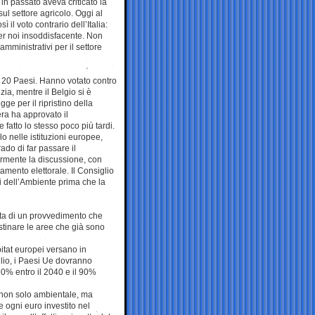
 in passato aveva criticato la
ul settore agricolo. Oggi al
il voto contrario dell’Italia:
per noi insoddisfacente. Non
ministrativi per il settore
i 20 Paesi. Hanno votato contro
ia, mentre il Belgio si è
e per il ripristino della
ra ha approvato il
 fatto lo stesso poco più tardi.
o nelle istituzioni europee,
do di far passare il
ormente la discussione, con
amento elettorale. Il Consiglio
ri dell’Ambiente prima che la
ratta di un provvedimento che
stinare le aree che già sono
tat europei versano in
lio, i Paesi Ue dovranno
 60% entro il 2040 e il 90%
o non solo ambientale, ma
 ogni euro investito nel