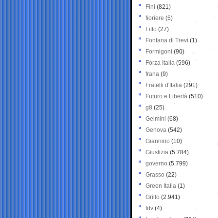
Fini
(821)
fioriere
(5)
Fitto
(27)
Fontana di Trevi
(1)
Formigoni
(90)
Forza Italia
(596)
frana
(9)
Fratelli d'Italia
(291)
Futuro e Libertà
(510)
g8
(25)
Gelmini
(68)
Genova
(542)
Giannino
(10)
Giustizia
(5.784)
governo
(5.799)
Grasso
(22)
Green Italia
(1)
Grillo
(2.941)
Idv
(4)