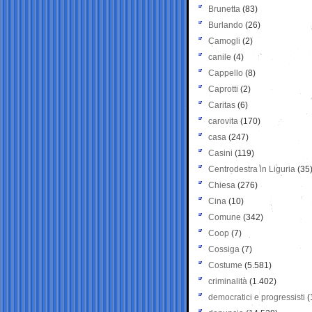
Brunetta
(83)
Burlando
(26)
Camogli
(2)
canile
(4)
Cappello
(8)
Caprotti
(2)
Caritas
(6)
carovita
(170)
casa
(247)
Casini
(119)
Centrodestra in Liguria
(35
Chiesa
(276)
Cina
(10)
Comune
(342)
Coop
(7)
Cossiga
(7)
Costume
(5.581)
criminalità
(1.402)
democratici e progressisti
(