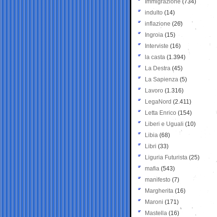
Immigrazione
(734)
indulto
(14)
inflazione
(26)
Ingroia
(15)
Interviste
(16)
la casta
(1.394)
La Destra
(45)
La Sapienza
(5)
Lavoro
(1.316)
LegaNord
(2.411)
Letta Enrico
(154)
Liberi e Uguali
(10)
Libia
(68)
Libri
(33)
Liguria Futurista
(25)
mafia
(543)
manifesto
(7)
Margherita
(16)
Maroni
(171)
Mastella
(16)