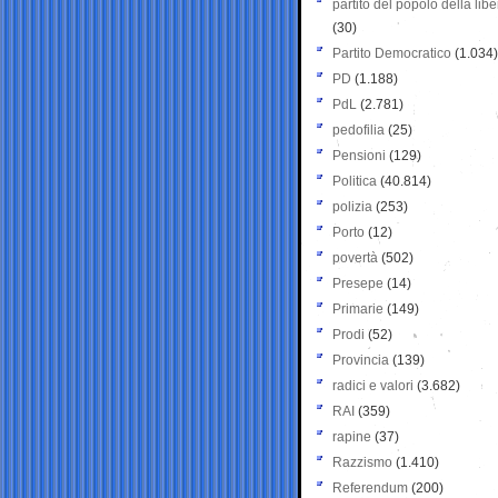
partito del popolo della libe
(30)
Partito Democratico
(1.034)
PD
(1.188)
PdL
(2.781)
pedofilia
(25)
Pensioni
(129)
Politica
(40.814)
polizia
(253)
Porto
(12)
povertà
(502)
Presepe
(14)
Primarie
(149)
Prodi
(52)
Provincia
(139)
radici e valori
(3.682)
RAI
(359)
rapine
(37)
Razzismo
(1.410)
Referendum
(200)