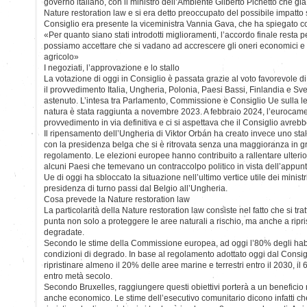
governo italiano, con il ministro dell’Ambiente Gilberto Pichetto che già
Nature restoration law e si era detto preoccupato del possibile impatto s
Consiglio era presente la viceministra Vannia Gava, che ha spiegato così 
«Per quanto siano stati introdotti miglioramenti, l’accordo finale resta 
possiamo accettare che si vadano ad accrescere gli oneri economici e am
agricolo»
I negoziati, l’approvazione e lo stallo
La votazione di oggi in Consiglio è passata grazie al voto favorevole d
il provvedimento Italia, Ungheria, Polonia, Paesi Bassi, Finlandia e Svez
astenuto. L’intesa tra Parlamento, Commissione e Consiglio Ue sulla legg
natura è stata raggiunta a novembre 2023. A febbraio 2024, l’eurocame
provvedimento in via definitiva e ci si aspettava che il Consiglio avrebbe
Il ripensamento dell’Ungheria di Viktor Orbán ha creato invece uno stall
con la presidenza belga che si è ritrovata senza una maggioranza in gra
regolamento. Le elezioni europee hanno contribuito a rallentare ulteri
alcuni Paesi che temevano un contraccolpo politico in vista dell’appunt
Ue di oggi ha sbloccato la situazione nell’ultimo vertice utile dei minist
presidenza di turno passi dal Belgio all’Ungheria.
Cosa prevede la Nature restoration law
La particolarità della Nature restoration law consiste nel fatto che si t
punta non solo a proteggere le aree naturali a rischio, ma anche a ripri
degradate.
Secondo le stime della Commissione europea, ad oggi l’80% degli habi
condizioni di degrado. In base al regolamento adottato oggi dal Consig
ripristinare almeno il 20% delle aree marine e terrestri entro il 2030, il
entro metà secolo.
Secondo Bruxelles, raggiungere questi obiettivi porterà a un benefici
anche economico. Le stime dell’esecutivo comunitario dicono infatti che