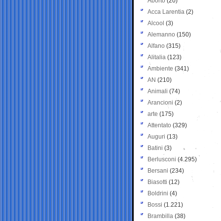
Aborto
(20)
Acca Larentia
(2)
Alcool
(3)
Alemanno
(150)
Alfano
(315)
Alitalia
(123)
Ambiente
(341)
AN
(210)
Animali
(74)
Arancioni
(2)
arte
(175)
Attentato
(329)
Auguri
(13)
Batini
(3)
Berlusconi
(4.295)
Bersani
(234)
Biasotti
(12)
Boldrini
(4)
Bossi
(1.221)
Brambilla
(38)