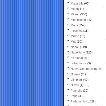
Mattarella
(60)
Meloni
(14)
Milano
(300)
Montezemolo
(7)
Monti
(357)
moschea
(11)
Musso
(10)
Muti
(10)
Napoli
(319)
Napolitano
(220)
no global
(5)
notte bianca
(3)
Nuovo Centrodestra
(2)
Obama
(11)
olimpiadi
(40)
Oliveri
(4)
Pannella
(29)
Papa
(33)
Parlamento
(1.428)