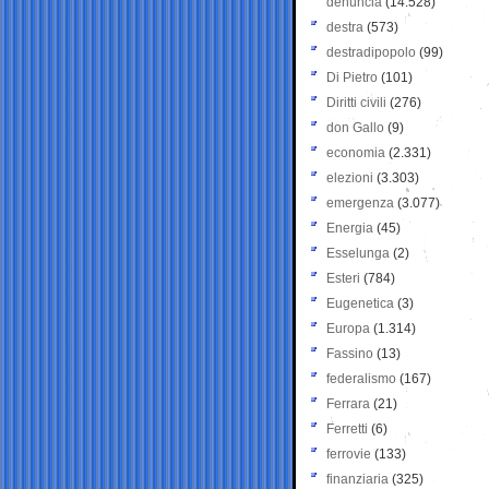
denuncia
(14.528)
destra
(573)
destradipopolo
(99)
Di Pietro
(101)
Diritti civili
(276)
don Gallo
(9)
economia
(2.331)
elezioni
(3.303)
emergenza
(3.077)
Energia
(45)
Esselunga
(2)
Esteri
(784)
Eugenetica
(3)
Europa
(1.314)
Fassino
(13)
federalismo
(167)
Ferrara
(21)
Ferretti
(6)
ferrovie
(133)
finanziaria
(325)