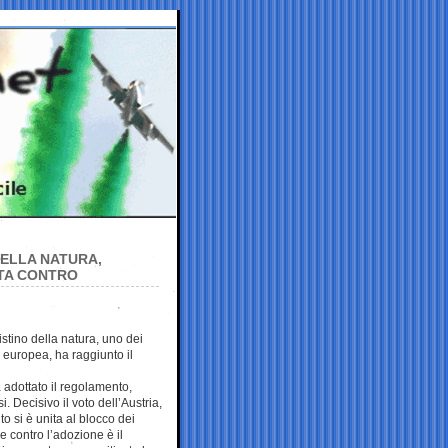
DELLA NATURA,
OTA CONTRO
istino della natura, uno dei
europea, ha raggiunto il
 adottato il regolamento,
. Decisivo il voto dell’Austria,
o si è unita al blocco dei
e contro l’adozione è il