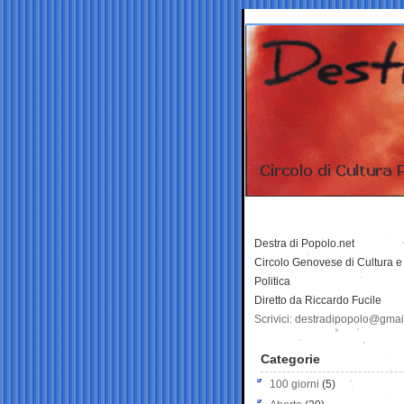
Destra di Popolo.net
Circolo Genovese di Cultura e
Politica
Diretto da Riccardo Fucile
Scrivici: destradipopolo@gma
Categorie
100 giorni
(5)