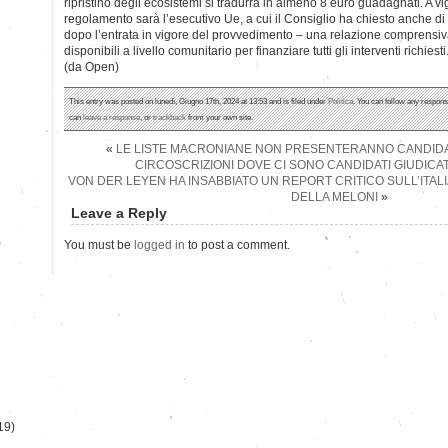
ripristino degli ecosistemi si tradurrà in almeno 8 euro guadagnati. A vigi
regolamento sarà l’esecutivo Ue, a cui il Consiglio ha chiesto anche d
dopo l’entrata in vigore del provvedimento – una relazione comprensi
disponibili a livello comunitario per finanziare tutti gli interventi richiesti
(da Open)
This entry was posted on lunedì, Giugno 17th, 2024 at 13:53 and is filed under
Politica
. You can follow any respons
can
leave a response
, or
trackback
from your own site.
«
LE LISTE MACRONIANE NON PRESENTERANNO CANDIDATI
CIRCOSCRIZIONI DOVE CI SONO CANDIDATI GIUDICAT
VON DER LEYEN HA INSABBIATO UN REPORT CRITICO SULL’ITALI
DELLA MELONI
»
Leave a Reply
)
You must be
logged in
to post a comment.
19)