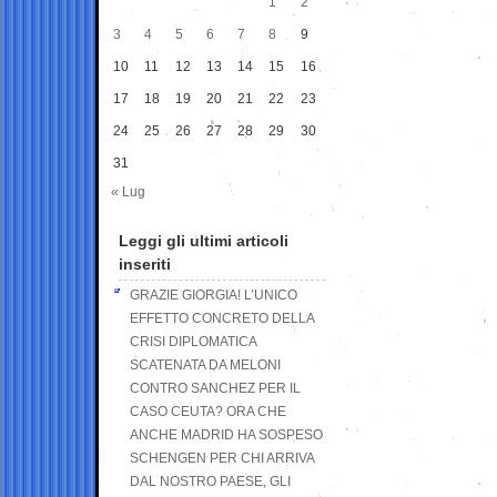
1
2
3
4
5
6
7
8
9
10
11
12
13
14
15
16
17
18
19
20
21
22
23
24
25
26
27
28
29
30
31
« Lug
Leggi gli ultimi articoli
inseriti
GRAZIE GIORGIA! L’UNICO
EFFETTO CONCRETO DELLA
CRISI DIPLOMATICA
SCATENATA DA MELONI
CONTRO SANCHEZ PER IL
CASO CEUTA? ORA CHE
ANCHE MADRID HA SOSPESO
SCHENGEN PER CHI ARRIVA
DAL NOSTRO PAESE, GLI