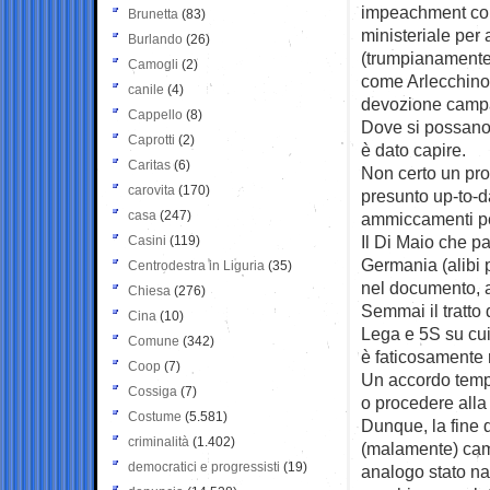
impeachment con 
Brunetta
(83)
ministeriale per
Burlando
(26)
(trumpianamente r
Camogli
(2)
come Arlecchino, 
canile
(4)
devozione campani
Cappello
(8)
Dove si possano 
Caprotti
(2)
è dato capire.
Caritas
(6)
Non certo un pr
carovita
(170)
presunto up-to-d
casa
(247)
ammiccamenti per 
Il Di Maio che pa
Casini
(119)
Germania (alibi p
Centrodestra in Liguria
(35)
nel documento, 
Chiesa
(276)
Semmai il tratto 
Cina
(10)
Lega e 5S su cui 
Comune
(342)
è faticosamente r
Coop
(7)
Un accordo temp
Cossiga
(7)
o procedere alla 
Costume
(5.581)
Dunque, la fine
criminalità
(1.402)
(malamente) camp
democratici e progressisti
(19)
analogo stato na