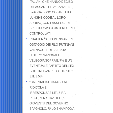
ITALIANI CHE HANNO DECISO
DI PASSARE LE VACANZE IN
SPAGNA SONO COSTRETTI A
LUNGHE CODE AL LORO
ARRIVO, CON PASSEGGERI
SCELTI A CASO O INTERI AEREI
CONTROLLATI
L’ITALIA RISCHIA DI RIMANERE
OSTAGGIO DEI FILO-PUTINIANI
VANNACCI E DI BATTISTA.
FUTURO NAZIONALE
VELEGGIA SOPRA IL 7% E UN
EVENTUALE PARTITO DELL’EX
GRILLINO VARREBBE TRA IL 2
E IL 3.5%
“DALL’ITALIA UNA MISURA
RIDICOLA E
IRRESPONSABILE”: SIRA
REGO, MINISTRA DELLA
GIOVENTÙ DEL GOVERNO
SPAGNOLO, FA LO SHAMPOO A