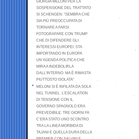
GIORGIA MELONI PER LA
SOSPENSIONE DEL TRATTATO
SI SCHENGEN: “SEMBRA CHE
SIA PIÙ PREOCCUPATA DI
TORNARE A FARSI
FOTOGRAFARE CON TRUMP
CHE DI DIFENDERE GLI
INTERESSI EUROPEI. STA
IMPORTANDO IN EUROPA
UN’AGENDA POLITICA CHE
MIRA A INDEBOLIRLA
DALL’INTERNO. MA È RIMASTA
PIUTTOSTO ISOLATA”
MELONI SI È INFILATA DA SOLA
NEL TUNNEL. L’ESCALATION
DI TENSIONE CON IL
GOVERNO SPAGNOLO ERA
PREVEDIBILE: TRE GIORNI FA
C’ERA STATO UNO SCONTRO
TRA LA LINEA MORBIDA DI
TAJANI E QUELLA DURA DELLA
PREMIER CON SALVINI E