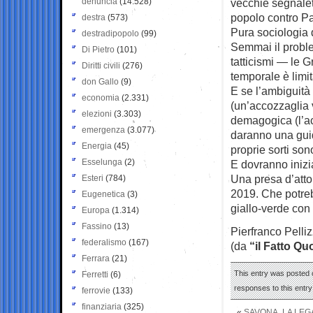
denuncia
(14.528)
vecchie segnalet
popolo contro Pa
destra
(573)
Pura sociologia 
destradipopolo
(99)
Semmai il probl
Di Pietro
(101)
tatticismi — le 
Diritti civili
(276)
temporale è limita
don Gallo
(9)
E se l’ambiguità
economia
(2.331)
(un’accozzaglia v
elezioni
(3.303)
demagogica (l’acc
emergenza
(3.077)
daranno una guid
Energia
(45)
proprie sorti son
Esselunga
(2)
E dovranno inizi
Una presa d’atto
Esteri
(784)
2019. Che potre
Eugenetica
(3)
giallo-verde con 
Europa
(1.314)
Fassino
(13)
Pierfranco Pelliz
federalismo
(167)
(da
“il Fatto Qu
Ferrara
(21)
This entry was posted 
Ferretti
(6)
responses to this entr
ferrovie
(133)
finanziaria
(325)
«
SAVONA, LA LEGA