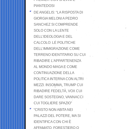
PIANTEDOSI
DE ANGELIS: “LA RISPOSTA DI
GIORGIA MELONI A PEDRO
SANCHEZ SI COMPRENDE
SOLO CON LA LENTE
DELL’IDEOLOGIA E DEL
CALCOLO: LE POLITICHE
DELL’IMMIGRAZIONE COME
TERRENO IDENTITARIO SU CUI
RIBADIRE L’APPARTENENZA
AL MONDO MAGA E COME
CONTINUAZIONE DELLA
POLITICA INTERNA CON ALTRI
MEZZI. INSOMMA, TRUMP CUI
RIBADIRE FEDELTÀ, VOX CUI
DARE SOSTEGNO, VANNACCI
CUI TOGLIERE SPAZIO”
“CRISTO NON ABITA NEI
PALAZZI DEL POTERE, MA SI
IDENTIFICA CON CHI È
AFFAMATO, FORESTIERO O