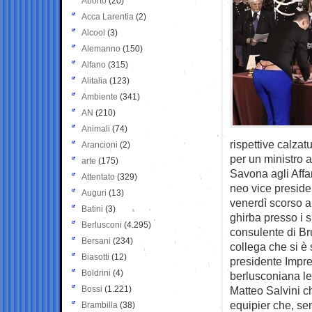
Aborto
(20)
Acca Larentia
(2)
Alcool
(3)
Alemanno
(150)
Alfano
(315)
Alitalia
(123)
Ambiente
(341)
AN
(210)
Animali
(74)
rispettive calzat
Arancioni
(2)
per un ministro a
arte
(175)
Savona agli Affar
Attentato
(329)
neo vice preside
Auguri
(13)
venerdì scorso al
Batini
(3)
ghirba presso i s
Berlusconi
(4.295)
consulente di Br
Bersani
(234)
collega che si è 
Biasotti
(12)
presidente Impreg
Boldrini
(4)
berlusconiana leg
Bossi
(1.221)
Matteo Salvini ch
equipier che, se
Brambilla
(38)