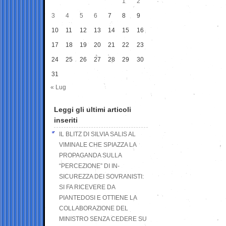
1
2
3
4
5
6
7
8
9
10
11
12
13
14
15
16
17
18
19
20
21
22
23
24
25
26
27
28
29
30
31
« Lug
Leggi gli ultimi articoli
inseriti
IL BLITZ DI SILVIA SALIS AL
VIMINALE CHE SPIAZZA LA
PROPAGANDA SULLA
“PERCEZIONE” DI IN-
SICUREZZA DEI SOVRANISTI:
SI FA RICEVERE DA
PIANTEDOSI E OTTIENE LA
COLLABORAZIONE DEL
MINISTRO SENZA CEDERE SU