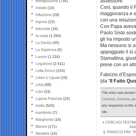
assessore.
Immigrazione
(734)
Così, quando il R
indulto
(14)
maggioranza e op
inflazione
(26)
con una relazion
Ingroia
(15)
Con Papa aveva p
Interviste
(16)
Paolo Sisto sost
la casta
(1.394)
gli ha imposto un
La Destra
(45)
Ma nessuno si as
La Sapienza
(5)
appoggiato il sì 
Lavoro
(1.316)
Stamattina, gius
LegaNord
(2.411)
prese con un alt
Letta Enrico
(154)
Fabrizio d’Espo
Liberi e Uguali
(10)
(da “
Il Fatto Qu
Libia
(68)
Libri
(33)
This entry was posted o
Liguria Futurista
(25)
Costume
,
Giustizia
,
go
mafia
(543)
any responses to this 
site.
manifesto
(7)
Margherita
(16)
«
CERCASI TESTIM
Maroni
(171)
PAR
IL PIANO DI FINI:
Mastella
(16)