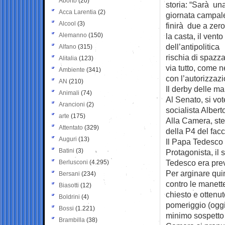
Aborto
(20)
storia: “Sarà un
Acca Larentia
(2)
giornata campal
Alcool
(3)
finirà due a zero
Alemanno
(150)
la casta, il vento
dell’antipolitica
Alfano
(315)
rischia di spazz
Alitalia
(123)
via tutto, come n
Ambiente
(341)
con l’autorizzaz
AN
(210)
Il derby delle m
Animali
(74)
Al Senato, si vot
Arancioni
(2)
socialista Alber
arte
(175)
Alla Camera, stes
Attentato
(329)
della P4 del fac
Auguri
(13)
Il Papa Tedesco D
Batini
(3)
Protagonista, il 
Tedesco era prev
Berlusconi
(4.295)
Per arginare quin
Bersani
(234)
contro le manett
Biasotti
(12)
chiesto e ottenut
Boldrini
(4)
pomeriggio (oggi
Bossi
(1.221)
minimo sospetto 
Brambilla
(38)