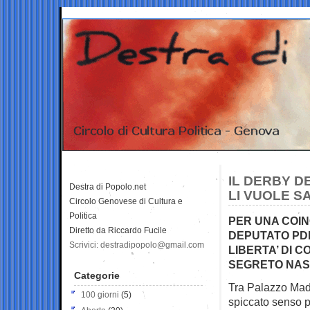
IL DERBY D
Destra di Popolo.net
LI VUOLE S
Circolo Genovese di Cultura e
Politica
PER UNA COIN
Diretto da Riccardo Fucile
DEPUTATO PDL
Scrivici: destradipopolo@gmail.com
LIBERTA’ DI C
SEGRETO NAS
Categorie
Tra Palazzo Mada
100 giorni
(5)
spiccato senso p