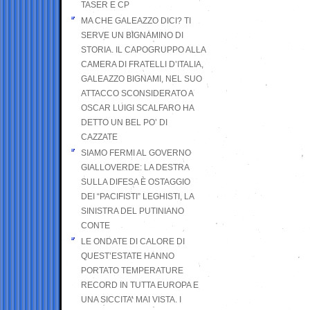
TASER E CP
MA CHE GALEAZZO DICI? TI
SERVE UN BIGNAMINO DI
STORIA. IL CAPOGRUPPO ALLA
CAMERA DI FRATELLI D’ITALIA,
GALEAZZO BIGNAMI, NEL SUO
ATTACCO SCONSIDERATO A
OSCAR LUIGI SCALFARO HA
DETTO UN BEL PO’ DI
CAZZATE
SIAMO FERMI AL GOVERNO
GIALLOVERDE: LA DESTRA
SULLA DIFESA È OSTAGGIO
DEI “PACIFISTI” LEGHISTI, LA
SINISTRA DEL PUTINIANO
CONTE
LE ONDATE DI CALORE DI
QUEST’ESTATE HANNO
PORTATO TEMPERATURE
RECORD IN TUTTA EUROPA E
UNA SICCITA’ MAI VISTA. I