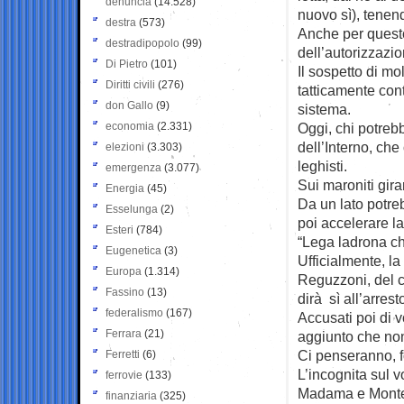
denuncia
(14.528)
nuovo sì), tenend
destra
(573)
Anche per questo,
destradipopolo
(99)
dell’autorizzazi
Di Pietro
(101)
Il sospetto di mo
Diritti civili
(276)
tatticamente cont
don Gallo
(9)
sistema.
economia
(2.331)
Oggi, chi potrebb
dell’Interno, ch
elezioni
(3.303)
leghisti.
emergenza
(3.077)
Sui maroniti gir
Energia
(45)
Da un lato potreb
Esselunga
(2)
poi accelerare la
Esteri
(784)
“Lega ladrona ch
Eugenetica
(3)
Ufficialmente, 
Europa
(1.314)
Reguzzoni, del c
Fassino
(13)
dirà sì all’arres
federalismo
(167)
Accusati poi di v
Ferrara
(21)
aggiunto che non
Ci penseranno, f
Ferretti
(6)
L’incognita sul v
ferrovie
(133)
Madama e Monteci
finanziaria
(325)