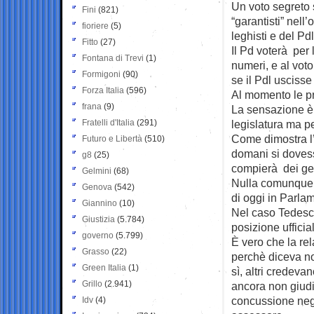
Un voto segreto s
Fini
(821)
“garantisti” nell
fioriere
(5)
leghisti e del Pd
Fitto
(27)
Il Pd voterà per
Fontana di Trevi
(1)
numeri, e al vot
Formigoni
(90)
se il Pdl uscisse
Forza Italia
(596)
Al momento le pre
frana
(9)
La sensazione è 
Fratelli d'Italia
(291)
legislatura ma p
Come dimostra l’
Futuro e Libertà
(510)
domani si dovess
g8
(25)
compierà dei gest
Gelmini
(68)
Nulla comunque è 
Genova
(542)
di oggi in Parla
Giannino
(10)
Nel caso Tedesco,
Giustizia
(5.784)
posizione ufficia
governo
(5.799)
È vero che la re
Grasso
(22)
perchè diceva no 
Green Italia
(1)
sì, altri credeva
Grillo
(2.941)
ancora non giudi
concussione negl
Idv
(4)