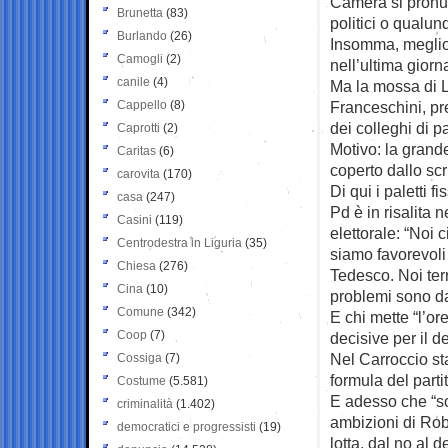
Camera si pronu
Brunetta
(83)
politici o qualun
Burlando
(26)
Insomma, meglio
Camogli
(2)
nell’ultima gior
canile
(4)
Ma la mossa di L
Cappello
(8)
Franceschini, pr
dei colleghi di 
Caprotti
(2)
Motivo: la grand
Caritas
(6)
coperto dallo sc
carovita
(170)
Di qui i paletti f
casa
(247)
Pd è in risalita 
Casini
(119)
elettorale: “Noi 
Centrodestra in Liguria
(35)
siamo favorevoli
Chiesa
(276)
Tedesco. Noi ter
Cina
(10)
problemi sono dal
Comune
(342)
E chi mette “l’or
Coop
(7)
decisive per il d
Nel Carroccio st
Cossiga
(7)
formula del partit
Costume
(5.581)
E adesso che “sof
criminalità
(1.402)
ambizioni di Rob
democratici e progressisti
(19)
lotta, dal no al d