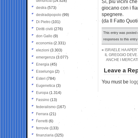
denuncia
(14.528)
Sì, più vicini c
giocano con i fi
destra
(573)
spegnere.
destradipopolo
(99)
(da Il Fatto Quot
Di Pietro
(101)
Diritti civili
(276)
This entry was posted 
don Gallo
(9)
responses to this entr
economia
(2.331)
«
ISRAELE HA APER
elezioni
(3.303)
IL GREGGIO DEVE 
emergenza
(3.077)
ANCHE I MERCATI:
Energia
(45)
Leave a Rep
Esselunga
(2)
Esteri
(784)
You must be
log
Eugenetica
(3)
Europa
(1.314)
Fassino
(13)
federalismo
(167)
Ferrara
(21)
Ferretti
(6)
ferrovie
(133)
finanziaria
(325)