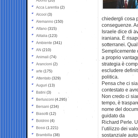
Aborto
(20)
Acca Larentia
(2)
Alcool
(3)
chiedergli cosa p
Alemanno
(150)
conseguenze. Ac
Alfano
(315)
Israele dice di a
Alitalia
(123)
iraniana. È risap
Ambiente
(341)
sotterranei. Qual
AN
(210)
Semplicemente qu
a proprio vantagg
Animali
(74)
strategia è comp
Arancioni
(2)
escludere definit
arte
(175)
politica.
Attentato
(329)
Pensa che ci sia
Auguri
(13)
contestato e avr
Batini
(3)
Non credo ci sia
Berlusconi
(4.295)
tempo, è traspar
Bersani
(234)
nome del documen
Biasotti
(12)
guidato da
Boldrini
(4)
Richard Perle. U
Bossi
(1.221)
l’utilizzo dei v
sostanziale auto
Brambilla
(38)