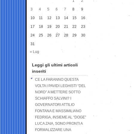
1
2
3
4
5
6
7
8
9
10
11
12
13
14
15
16
17
18
19
20
21
22
23
24
25
26
27
28
29
30
31
« Lug
Leggi gli ultimi articoli
inseriti
CE LA FARANNO QUESTA
VOLTA I PAVIDI LEGHISTI “DEL
NORD” A METTERE SOTTO
SCHIAFFO SALVINI? I
GOVERNATORI ATTILIO
FONTANA E MASSIMILIANO
FEDRIGA, INSIEME AL “DOGE”
LUCA ZAIA, SONO PRONTI A
FORMALIZZARE UNA