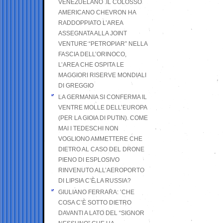
VENEZUELANO .IL COLOSSO
AMERICANO CHEVRON HA
RADDOPPIATO L’AREA
ASSEGNATA ALLA JOINT
VENTURE “PETROPIAR” NELLA
FASCIA DELL’ORINOCO,
L’AREA CHE OSPITA LE
MAGGIORI RISERVE MONDIALI
DI GREGGIO
LA GERMANIA SI CONFERMA IL
VENTRE MOLLE DELL’EUROPA
(PER LA GIOIA DI PUTIN). COME
MAI I TEDESCHI NON
VOGLIONO AMMETTERE CHE
DIETRO AL CASO DEL DRONE
PIENO DI ESPLOSIVO
RINVENUTO ALL’AEROPORTO
DI LIPSIA C’È LA RUSSIA?
GIULIANO FERRARA: ’CHE
COSA C’È SOTTO DIETRO
DAVANTI A LATO DEL “SIGNOR