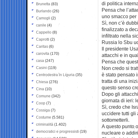
di politica intern
Brunetta
(83)
Pensa che l’attac
Burlando
(26)
uno smacco per i
Camogli
(2)
Sì, non c’è dubbi
canile
(4)
finalizzato a deca
Cappello
(8)
infiltrato nella 
Caprotti
(2)
Russia lo Sbu uc
Caritas
(6)
Il presidente Us
carovita
(170)
attacchi e in qu
casa
(247)
Pensa che questo
Non credo si tra
Casini
(119)
è stato pensato in
Centrodestra in Liguria
(35)
tratta di una ini
Chiesa
(276)
questo senso cre
Cina
(10)
Dopo gli attacchi
Comune
(342)
giornata di ieri:
Coop
(7)
Sì, credo che Is
Cossiga
(7)
uccidere tutti gl
Costume
(5.581)
sottometterli.
criminalità
(1.402)
A questo punto o
democratici e progressisti
(19)
nucleare o addir