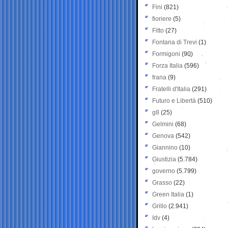
Fini
(821)
fioriere
(5)
Fitto
(27)
Fontana di Trevi
(1)
Formigoni
(90)
Forza Italia
(596)
frana
(9)
Fratelli d'Italia
(291)
Futuro e Libertà
(510)
g8
(25)
Gelmini
(68)
Genova
(542)
Giannino
(10)
Giustizia
(5.784)
governo
(5.799)
Grasso
(22)
Green Italia
(1)
Grillo
(2.941)
Idv
(4)