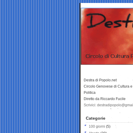
Destra di Popolo.net
Circolo Genovese di Cultura e
Politica
Diretto da Riccardo Fucile
Scrivici: destradipopolo@gma
Categorie
100 giorni
(5)