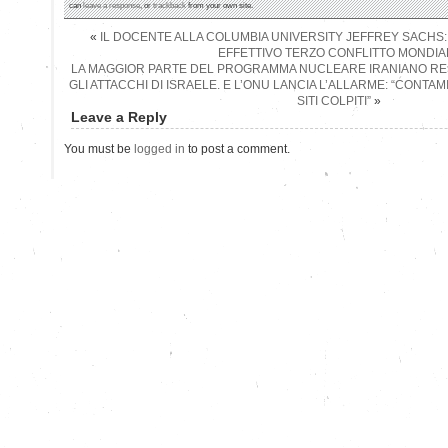
can
leave a response
, or
trackback
from your own site.
«
IL DOCENTE ALLA COLUMBIA UNIVERSITY JEFFREY SACHS: “
EFFETTIVO TERZO CONFLITTO MONDIA
LA MAGGIOR PARTE DEL PROGRAMMA NUCLEARE IRANIANO RES
GLI ATTACCHI DI ISRAELE. E L’ONU LANCIA L’ALLARME: “CONTA
SITI COLPITI”
»
Leave a Reply
You must be
logged in
to post a comment.