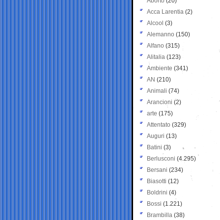
Aborto
(20)
Acca Larentia
(2)
Alcool
(3)
Alemanno
(150)
Alfano
(315)
Alitalia
(123)
Ambiente
(341)
AN
(210)
Animali
(74)
Arancioni
(2)
arte
(175)
Attentato
(329)
Auguri
(13)
Batini
(3)
Berlusconi
(4.295)
Bersani
(234)
Biasotti
(12)
Boldrini
(4)
Bossi
(1.221)
Brambilla
(38)