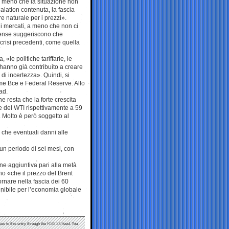
, a meno che la situazione non
alation contenuta, la fascia
e naturale per i prezzi».
i mercati, a meno che non ci
nitense suggeriscono che
 crisi precedenti, come quella
«le politiche tariffarie, le
e hanno già contribuito a creare
 di incertezza». Quindi, si
ome Bce e Federal Reserve. Allo
ad.
 resta che la forte crescita
t e del WTI rispettivamente a 59
. Molto è però soggetto al
 che eventuali danni alle
r un periodo di sei mesi, con
e aggiuntiva pari alla metà
no «che il prezzo del Brent
ornare nella fascia dei 60
tenibile per l’economia globale
es to this entry through the
RSS 2.0
feed. You