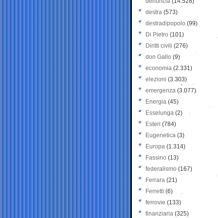
denuncia
(14.528)
destra
(573)
destradipopolo
(99)
Di Pietro
(101)
Diritti civili
(276)
don Gallo
(9)
economia
(2.331)
elezioni
(3.303)
emergenza
(3.077)
Energia
(45)
Esselunga
(2)
Esteri
(784)
Eugenetica
(3)
Europa
(1.314)
Fassino
(13)
federalismo
(167)
Ferrara
(21)
Ferretti
(6)
ferrovie
(133)
finanziaria
(325)