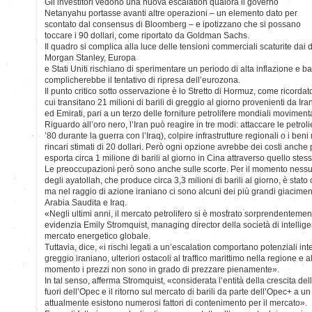
Gli investitori vedono una nuova escalation qualora il governo
Netanyahu portasse avanti altre operazioni – un elemento dato per
scontato dal consensus di Bloomberg – e ipotizzano che si possano
toccare i 90 dollari, come riportato da Goldman Sachs.
Il quadro si complica alla luce delle tensioni commerciali scaturite dai
Morgan Stanley, Europa
e Stati Uniti rischiano di sperimentare un periodo di alta inflazione e 
complicherebbe il tentativo di ripresa dell’eurozona.
Il punto critico sotto osservazione è lo Stretto di Hormuz, come ricordato
cui transitano 21 milioni di barili di greggio al giorno provenienti da Ira
ed Emirati, pari a un terzo delle forniture petrolifere mondiali moviment
Riguardo all’oro nero, l’Iran può reagire in tre modi: attaccare le petr
’80 durante la guerra con l’Iraq), colpire infrastrutture regionali o i be
rincari stimati di 20 dollari. Però ogni opzione avrebbe dei costi anch
esporta circa 1 milione di barili al giorno in Cina attraverso quello stess
Le preoccupazioni però sono anche sulle scorte. Per il momento nessuno
degli ayatollah, che produce circa 3,3 milioni di barili al giorno, è stato c
ma nel raggio di azione iraniano ci sono alcuni dei più grandi giaciment
Arabia Saudita e Iraq.
«Negli ultimi anni, il mercato petrolifero si è mostrato sorprendentemen
evidenzia Emily Stromquist, managing director della società di intellig
mercato energetico globale.
Tuttavia, dice, «i rischi legati a un’escalation comportano potenziali int
greggio iraniano, ulteriori ostacoli al traffico marittimo nella regione e
momento i prezzi non sono in grado di prezzare pienamente».
In tal senso, afferma Stromquist, «considerata l’entità della crescita del
fuori dell’Opec e il ritorno sul mercato di barili da parte dell’Opec+ a 
attualmente esistono numerosi fattori di contenimento per il mercato».