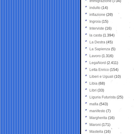
Immigrazione
(734)
indulto
(14)
inflazione
(26)
Ingroia
(15)
Interviste
(16)
la casta
(1.394)
La Destra
(45)
La Sapienza
(5)
Lavoro
(1.316)
LegaNord
(2.411)
Letta Enrico
(154)
Liberi e Uguali
(10)
Libia
(68)
Libri
(33)
Liguria Futurista
(25)
mafia
(543)
manifesto
(7)
Margherita
(16)
Maroni
(171)
Mastella
(16)