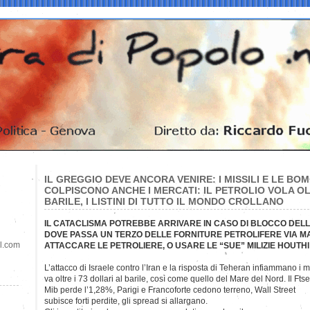
IL GREGGIO DEVE ANCORA VENIRE: I MISSILI E LE BOM
COLPISCONO ANCHE I MERCATI: IL PETROLIO VOLA OL
BARILE, I LISTINI DI TUTTO IL MONDO CROLLANO
IL CATACLISMA POTREBBE ARRIVARE IN CASO DI BLOCCO DELL
DOVE PASSA UN TERZO DELLE FORNITURE PETROLIFERE VIA MA
il.com
ATTACCARE LE PETROLIERE, O USARE LE “SUE” MILIZIE HOUTHI
L’attacco di Israele contro l’Iran e la risposta di Teheran infiammano i m
va oltre i 73 dollari al barile, così come quello del Mare del Nord. Il Ftse
Mib perde l’1,28%, Parigi e Francoforte cedono terreno, Wall Street
subisce forti perdite, gli spread si allargano.