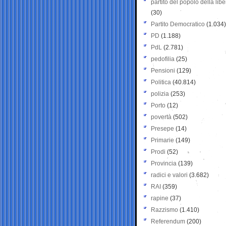
partito del popolo della libe
(30)
Partito Democratico
(1.034)
PD
(1.188)
PdL
(2.781)
pedofilia
(25)
Pensioni
(129)
Politica
(40.814)
polizia
(253)
Porto
(12)
povertà
(502)
Presepe
(14)
Primarie
(149)
Prodi
(52)
Provincia
(139)
radici e valori
(3.682)
RAI
(359)
rapine
(37)
Razzismo
(1.410)
Referendum
(200)