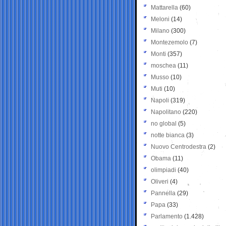
Mattarella
(60)
Meloni
(14)
Milano
(300)
Montezemolo
(7)
Monti
(357)
moschea
(11)
Musso
(10)
Muti
(10)
Napoli
(319)
Napolitano
(220)
no global
(5)
notte bianca
(3)
Nuovo Centrodestra
(2)
Obama
(11)
olimpiadi
(40)
Oliveri
(4)
Pannella
(29)
Papa
(33)
Parlamento
(1.428)