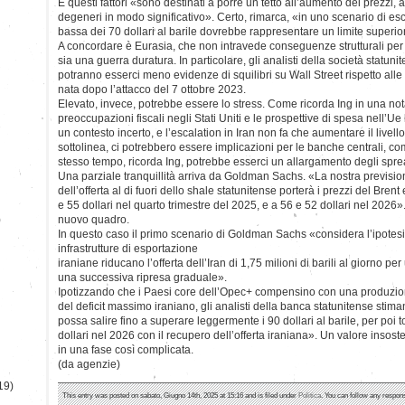
E questi fattori «sono destinati a porre un tetto all’aumento dei prezzi
degeneri in modo significativo». Certo, rimarca, «in uno scenario di esc
bassa dei 70 dollari al barile dovrebbe rappresentare un limite superior
A concordare è Eurasia, che non intravede conseguenze strutturali per 
sia una guerra duratura. In particolare, gli analisti della società statu
potranno esserci meno evidenze di squilibri su Wall Street rispetto alle
nata dopo l’attacco del 7 ottobre 2023.
Elevato, invece, potrebbe essere lo stress. Come ricorda Ing in una nota, 
preoccupazioni fiscali negli Stati Uniti e le prospettive di spesa nell’U
un contesto incerto, e l’escalation in Iran non fa che aumentare il livello
sottolinea, ci potrebbero essere implicazioni per le banche centrali, c
stesso tempo, ricorda Ing, potrebbe esserci un allargamento degli spre
Una parziale tranquillità arriva da Goldman Sachs. «La nostra previsione
dell’offerta al di fuori dello shale statunitense porterà i prezzi del Bren
e 55 dollari nel quarto trimestre del 2025, e a 56 e 52 dollari nel 2026»
)
nuovo quadro.
In questo caso il primo scenario di Goldman Sachs «considera l’ipotesi
infrastrutture di esportazione
iraniane riducano l’offerta dell’Iran di 1,75 milioni di barili al giorno pe
una successiva ripresa graduale».
Ipotizzando che i Paesi core dell’Opec+ compensino con una produzion
del deficit massimo iraniano, gli analisti della banca statunitense stima
possa salire fino a superare leggermente i 90 dollari al barile, per poi t
dollari nel 2026 con il recupero dell’offerta iraniana». Un valore insos
in una fase così complicata.
(da agenzie)
19)
This entry was posted on sabato, Giugno 14th, 2025 at 15:16 and is filed under
Politica
. You can follow any respons