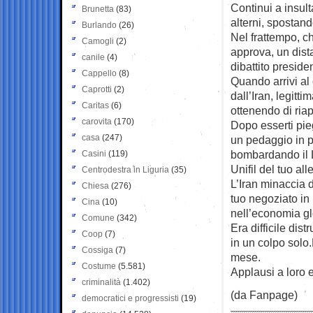
Continui a insulta
Brunetta
(83)
alterni, spostand
Burlando
(26)
Nel frattempo, ch
Camogli
(2)
approva, un dis
canile
(4)
dibattito preside
Cappello
(8)
Quando arrivi al 
Caprotti
(2)
dall’Iran, legitt
Caritas
(6)
ottenendo di ria
carovita
(170)
Dopo esserti pieg
casa
(247)
un pedaggio in pi
bombardando il L
Casini
(119)
Unifil del tuo all
Centrodestra in Liguria
(35)
L’Iran minaccia d
Chiesa
(276)
tuo negoziato i
Cina
(10)
nell’economia gl
Comune
(342)
Era difficile dis
Coop
(7)
in un colpo solo
Cossiga
(7)
mese.
Costume
(5.581)
Applausi a loro e
criminalità
(1.402)
(da Fanpage)
democratici e progressisti
(19)