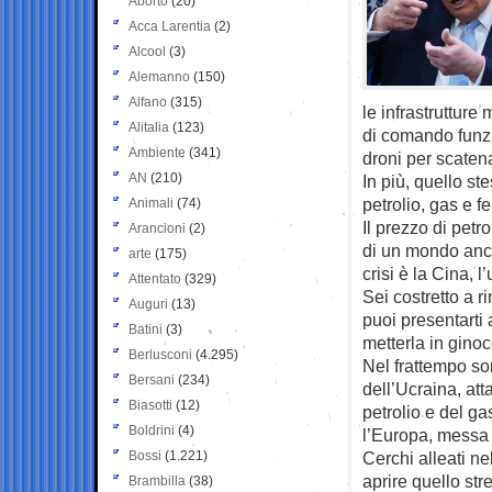
Aborto
(20)
Acca Larentia
(2)
Alcool
(3)
Alemanno
(150)
Alfano
(315)
le infrastrutture
Alitalia
(123)
di comando funzi
Ambiente
(341)
droni per scatena
AN
(210)
In più, quello st
petrolio, gas e f
Animali
(74)
Il prezzo di petr
Arancioni
(2)
di un mondo anco
arte
(175)
crisi è la Cina, l
Attentato
(329)
Sei costretto a r
Auguri
(13)
puoi presentarti 
Batini
(3)
metterla in ginoc
Berlusconi
(4.295)
Nel frattempo so
Bersani
(234)
dell’Ucraina, at
Biasotti
(12)
petrolio e del g
Boldrini
(4)
l’Europa, messa a
Bossi
(1.221)
Cerchi alleati ne
aprire quello str
Brambilla
(38)