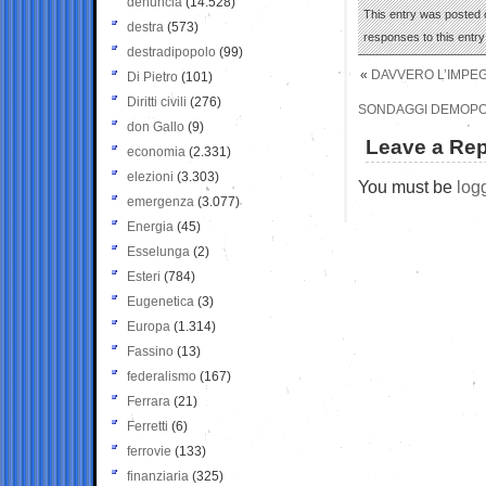
denuncia
(14.528)
This entry was posted o
destra
(573)
responses to this entr
destradipopolo
(99)
«
DAVVERO L’IMPEG
Di Pietro
(101)
Diritti civili
(276)
SONDAGGI DEMOPOLI
don Gallo
(9)
Leave a Rep
economia
(2.331)
elezioni
(3.303)
You must be
log
emergenza
(3.077)
Energia
(45)
Esselunga
(2)
Esteri
(784)
Eugenetica
(3)
Europa
(1.314)
Fassino
(13)
federalismo
(167)
Ferrara
(21)
Ferretti
(6)
ferrovie
(133)
finanziaria
(325)