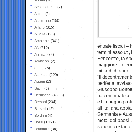
Aborto
(20)
Acca Larentia
(2)
Alcool
(3)
Alemanno
(150)
Alfano
(315)
Alitalia
(123)
Ambiente
(341)
entrate fiscali 
AN
(210)
termini assoluti, 
Animali
(74)
Per contro, la sp
Arancioni
(2)
maggiore: in ter
arte
(175)
miliardi di euro.
Attentato
(329)
“Il decentramento
Auguri
(13)
periferia, avviat
Batini
(3)
Giuseppe Bortolu
ha continuato a c
Berlusconi
(4.295)
e l’impegno profu
Bersani
(234)
all’italiana abbi
Biasotti
(12)
Germania e Austr
Boldrini
(4)
metà dei paesi u
Bossi
(1.221)
sono in costante 
Brambilla
(38)