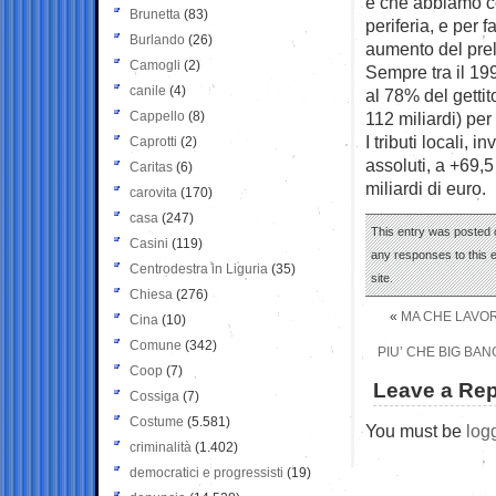
è che abbiamo co
Brunetta
(83)
periferia, e per 
Burlando
(26)
aumento del preli
Camogli
(2)
Sempre tra il 199
canile
(4)
al 78% del gettit
Cappello
(8)
112 miliardi) per
I tributi locali,
Caprotti
(2)
assoluti, a +69,5
Caritas
(6)
miliardi di euro.
carovita
(170)
casa
(247)
This entry was posted o
Casini
(119)
any responses to this 
Centrodestra in Liguria
(35)
site.
Chiesa
(276)
«
MA CHE LAVOR
Cina
(10)
Comune
(342)
PIU’ CHE BIG BA
Coop
(7)
Leave a Rep
Cossiga
(7)
Costume
(5.581)
You must be
log
criminalità
(1.402)
democratici e progressisti
(19)