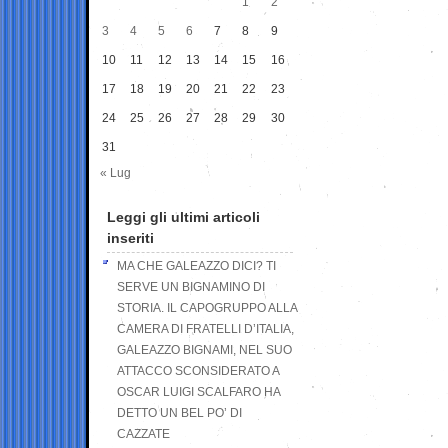
1
2
3
4
5
6
7
8
9
10
11
12
13
14
15
16
17
18
19
20
21
22
23
24
25
26
27
28
29
30
31
« Lug
Leggi gli ultimi articoli
inseriti
MA CHE GALEAZZO DICI? TI
SERVE UN BIGNAMINO DI
STORIA. IL CAPOGRUPPO ALLA
CAMERA DI FRATELLI D’ITALIA,
GALEAZZO BIGNAMI, NEL SUO
ATTACCO SCONSIDERATO A
OSCAR LUIGI SCALFARO HA
DETTO UN BEL PO’ DI
CAZZATE