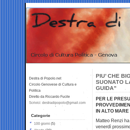
PIU’ CHE B
Destra di Popolo.net
SUONATO L
Circolo Genovese di Cultura e
GUIDA”
Politica
Diretto da Riccardo Fucile
PER LE PRES
Scrivici: destradipopolo@gmail.com
PROVVEDIMENT
IN ALTO MARE
Categorie
Matteo Renzi ha 
100 giorni
(5)
venerdì prossim