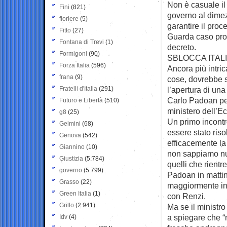
Non è casuale il 
Fini
(821)
governo al dimezz
fioriere
(5)
garantire il proc
Fitto
(27)
Guarda caso pro
Fontana di Trevi
(1)
decreto.
Formigoni
(90)
SBLOCCA ITAL
Forza Italia
(596)
Ancora più intric
frana
(9)
cose, dovrebbe s
Fratelli d'Italia
(291)
l’apertura di una 
Carlo Padoan per
Futuro e Libertà
(510)
ministero dell’E
g8
(25)
Un primo incontr
Gelmini
(68)
essere stato riso
Genova
(542)
efficacemente la
Giannino
(10)
non sappiamo nul
Giustizia
(5.784)
quelli che rientr
governo
(5.799)
Padoan in mattina
Grasso
(22)
maggiormente int
Green Italia
(1)
con Renzi.
Grillo
(2.941)
Ma se il ministro
a spiegare che “
Idv
(4)