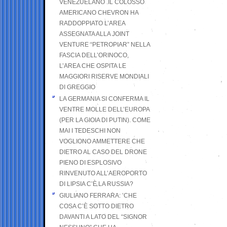
VENEZUELANO .IL COLOSSO
AMERICANO CHEVRON HA
RADDOPPIATO L’AREA
ASSEGNATA ALLA JOINT
VENTURE “PETROPIAR” NELLA
FASCIA DELL’ORINOCO,
L’AREA CHE OSPITA LE
MAGGIORI RISERVE MONDIALI
DI GREGGIO
LA GERMANIA SI CONFERMA IL
VENTRE MOLLE DELL’EUROPA
(PER LA GIOIA DI PUTIN). COME
MAI I TEDESCHI NON
VOGLIONO AMMETTERE CHE
DIETRO AL CASO DEL DRONE
PIENO DI ESPLOSIVO
RINVENUTO ALL’AEROPORTO
DI LIPSIA C’È LA RUSSIA?
GIULIANO FERRARA: ’CHE
COSA C’È SOTTO DIETRO
DAVANTI A LATO DEL “SIGNOR