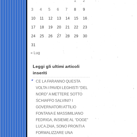
1
2
3
4
5
6
7
8
9
10
11
12
13
14
15
16
17
18
19
20
21
22
23
24
25
26
27
28
29
30
31
« Lug
Leggi gli ultimi articoli
inseriti
CE LA FARANNO QUESTA
VOLTA I PAVIDI LEGHISTI “DEL
NORD” A METTERE SOTTO
SCHIAFFO SALVINI? I
GOVERNATORI ATTILIO
FONTANA E MASSIMILIANO
FEDRIGA, INSIEME AL “DOGE”
LUCA ZAIA, SONO PRONTI A
FORMALIZZARE UNA