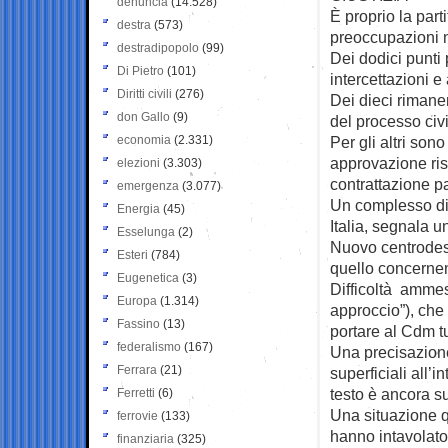
denuncia
(14.528)
È proprio la part
destra
(573)
preoccupazioni 
destradipopolo
(99)
Dei dodici punti p
Di Pietro
(101)
intercettazioni e
Diritti civili
(276)
Dei dieci rimane
don Gallo
(9)
del processo civ
economia
(2.331)
Per gli altri sono
approvazione ris
elezioni
(3.303)
contrattazione p
emergenza
(3.077)
Un complesso di 
Energia
(45)
Italia, segnala u
Esselunga
(2)
Nuovo centrodestr
Esteri
(784)
quello concernent
Eugenetica
(3)
Difficoltà ammes
Europa
(1.314)
approccio”), che 
Fassino
(13)
portare al Cdm tu
federalismo
(167)
Una precisazione
Ferrara
(21)
superficiali all’
testo è ancora su
Ferretti
(6)
Una situazione q
ferrovie
(133)
hanno intavolato 
finanziaria
(325)