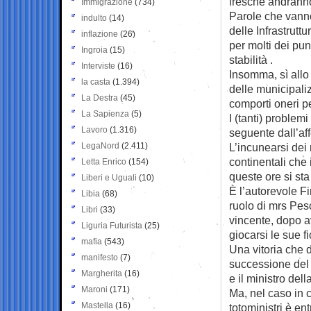
fresche andranno
Immigrazione
(734)
Parole che vanno 
indulto
(14)
delle Infrastrutt
inflazione
(26)
per molti dei pun
Ingroia
(15)
stabilità .
Interviste
(16)
Insomma, sì allo 
la casta
(1.394)
delle municipali
La Destra
(45)
comporti oneri pe
La Sapienza
(5)
I (tanti) proble
Lavoro
(1.316)
seguente dall’a
LegaNord
(2.411)
L’incunearsi dei 
continentali che
Letta Enrico
(154)
queste ore si sta
Liberi e Uguali
(10)
È l’autorevole Fi
Libia
(68)
ruolo di mrs Pes
Libri
(33)
vincente, dopo a
Liguria Futurista
(25)
giocarsi le sue f
mafia
(543)
Una vitoria che 
manifesto
(7)
successione del m
Margherita
(16)
e il ministro dell
Maroni
(171)
Ma, nel caso in c
Mastella
(16)
totoministri è e