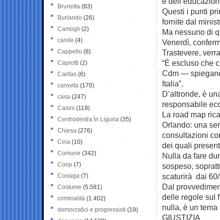
e dell’educazion
Brunetta
(83)
Questi i punti pr
Burlando
(26)
fornite dal minis
Camogli
(2)
Ma nessuno di qu
canile
(4)
Venerdì, conferma
Cappello
(8)
Trastevere, verr
“È escluso che 
Caprotti
(2)
Cdm — spiegano 
Caritas
(6)
Italia”.
carovita
(170)
D’altronde, è una
casa
(247)
responsabile eco
Casini
(119)
La road map rica
Centrodestra in Liguria
(35)
Orlando: una seri
Chiesa
(276)
consultazioni con
Cina
(10)
dei quali presen
Comune
(342)
Nulla da fare dun
Coop
(7)
sospeso, soprattu
scaturirà dai 60
Cossiga
(7)
Dal provvediment
Costume
(5.581)
delle regole sul 
criminalità
(1.402)
nulla, è un tema
democratici e progressisti
(19)
GIUSTIZIA