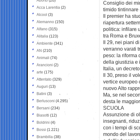
Aborto
(20)
Consiglio dei min
Acca Larentia
(2)
timido tintinnar
Alcool
(3)
Il premier ha stu
Alemanno
(150)
riapertura settem
politica: infilar
Alfano
(315)
tra Roma e Bruxe
Alitalia
(123)
Il 29, nei piani 
Ambiente
(341)
verranno varati t
AN
(210)
peso: la riforma 
Animali
(74)
della giustizia e
Arancioni
(2)
Italia, un decre
arte
(175)
Il 30, preso il v
Attentato
(329)
vertice europeo 
Auguri
(13)
nuovo Alto rappr
Batini
(3)
Ma, se nel secon
desta le maggior
Berlusconi
(4.295)
SCUOLA
Bersani
(234)
Assunzione di ol
Biasotti
(12)
insegnanti, riduz
Boldrini
(4)
con i tempi di sc
Bossi
(1.221)
mondo del lavoro
Brambilla
(38)