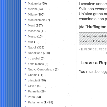
Luxottica: unnom
Mattarella
(60)
Sviluppo econom
Meloni
(14)
Un’altra grana n
Milano
(300)
esaminato non p
Montezemolo
(7)
Monti
(357)
(da
“Huffington
moschea
(11)
This entry was posted o
Musso
(10)
responses to this entr
Muti
(10)
Napoli
(319)
«
IL FLOP DEL FEDE
Napolitano
(220)
F
no global
(5)
Leave a Rep
notte bianca
(3)
Nuovo Centrodestra
(2)
You must be
log
Obama
(11)
olimpiadi
(40)
Oliveri
(4)
Pannella
(29)
Papa
(33)
Parlamento
(1.428)