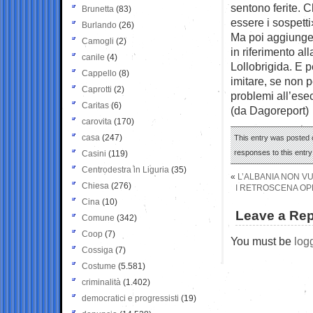
sentono ferite. C
Brunetta
(83)
essere i sospetti
Burlando
(26)
Ma poi aggiunge 
Camogli
(2)
in riferimento a
canile
(4)
Lollobrigida. E p
Cappello
(8)
imitare, se non p
Caprotti
(2)
problemi all’ese
Caritas
(6)
(da Dagoreport)
carovita
(170)
casa
(247)
This entry was posted o
responses to this entr
Casini
(119)
Centrodestra in Liguria
(35)
«
L’ALBANIA NON V
Chiesa
(276)
I RETROSCENA OPP
Cina
(10)
Leave a Rep
Comune
(342)
Coop
(7)
You must be
log
Cossiga
(7)
Costume
(5.581)
criminalità
(1.402)
democratici e progressisti
(19)