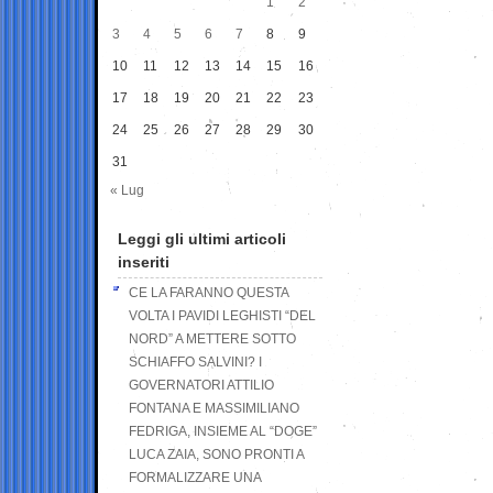
1
2
3
4
5
6
7
8
9
10
11
12
13
14
15
16
17
18
19
20
21
22
23
24
25
26
27
28
29
30
31
« Lug
Leggi gli ultimi articoli
inseriti
CE LA FARANNO QUESTA
VOLTA I PAVIDI LEGHISTI “DEL
NORD” A METTERE SOTTO
SCHIAFFO SALVINI? I
GOVERNATORI ATTILIO
FONTANA E MASSIMILIANO
FEDRIGA, INSIEME AL “DOGE”
LUCA ZAIA, SONO PRONTI A
FORMALIZZARE UNA