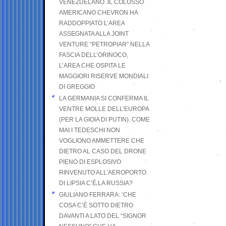
VENEZUELANO .IL COLOSSO
AMERICANO CHEVRON HA
RADDOPPIATO L’AREA
ASSEGNATA ALLA JOINT
VENTURE “PETROPIAR” NELLA
FASCIA DELL’ORINOCO,
L’AREA CHE OSPITA LE
MAGGIORI RISERVE MONDIALI
DI GREGGIO
LA GERMANIA SI CONFERMA IL
VENTRE MOLLE DELL’EUROPA
(PER LA GIOIA DI PUTIN). COME
MAI I TEDESCHI NON
VOGLIONO AMMETTERE CHE
DIETRO AL CASO DEL DRONE
PIENO DI ESPLOSIVO
RINVENUTO ALL’AEROPORTO
DI LIPSIA C’È LA RUSSIA?
GIULIANO FERRARA: ’CHE
COSA C’È SOTTO DIETRO
DAVANTI A LATO DEL “SIGNOR