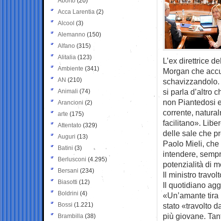
Aborto
(20)
Acca Larentia
(2)
Alcool
(3)
Alemanno
(150)
Alfano
(315)
Alitalia
(123)
L’ex direttrice d
Ambiente
(341)
Morgan che accus
AN
(210)
schavizzandolo. 
si parla d’altro 
Animali
(74)
non Piantedosi e
Arancioni
(2)
corrente, natura
arte
(175)
facilitano». Liber
Attentato
(329)
delle sale che p
Auguri
(13)
Paolo Mieli, che
Batini
(3)
intendere, sempre
Berlusconi
(4.295)
potenzialità di m
Bersani
(234)
Il ministro travo
Biasotti
(12)
Il quotidiano ag
Boldrini
(4)
«Un’amante tira l
Bossi
(1.221)
stato «travolto 
più giovane. Tan
Brambilla
(38)