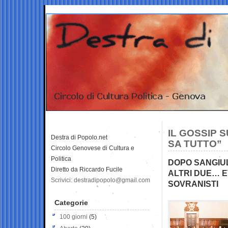
IL GOSSIP 
Destra di Popolo.net
SA TUTTO”
Circolo Genovese di Cultura e
Politica
DOPO SANGIUL
Diretto da Riccardo Fucile
ALTRI DUE… E
Scrivici: destradipopolo@gmail.com
SOVRANISTI
Categorie
100 giorni
(5)