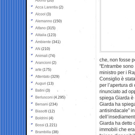
Aborto
(20)
Acca Larentia
(2)
Alcool
(3)
Alemanno
(150)
Alfano
(315)
Alitalia
(123)
Ambiente
(341)
AN
(210)
Animali
(74)
che, non fosse per
Arancioni
(2)
“Entrambe sono s
arte
(175)
ministro per i R
Attentato
(329)
Consiglio è sta
Auguri
(13)
per l’apertura d
Batini
(3)
rinunciato ad op
spiega Giarda è c
Berlusconi
(4.295)
Giarda ha spiega
Bersani
(234)
antisindacale” i
Biasotti
(12)
dell’insediament
Boldrini
(4)
Giarda ha detto c
Bossi
(1.221)
immobili che eran
Brambilla
(38)