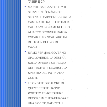
TASER E CP
MA CHE GALEAZZO DICI? TI
SERVE UN BIGNAMINO DI
STORIA. IL CAPOGRUPPO ALLA
CAMERA DI FRATELLI D’ITALIA,
GALEAZZO BIGNAMI, NEL SUO
ATTACCO SCONSIDERATO A
OSCAR LUIGI SCALFARO HA
DETTO UN BEL PO’ DI
CAZZATE
SIAMO FERMI AL GOVERNO
GIALLOVERDE: LA DESTRA
SULLA DIFESA È OSTAGGIO
DEI “PACIFISTI” LEGHISTI, LA
SINISTRA DEL PUTINIANO
CONTE
LE ONDATE DI CALORE DI
QUEST’ESTATE HANNO
PORTATO TEMPERATURE
RECORD IN TUTTA EUROPA E
UNA SICCITA’ MAI VISTA. I