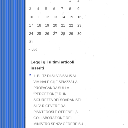
1
2
3
4
5
6
7
8
9
10
11
12
13
14
15
16
17
18
19
20
21
22
23
24
25
26
27
28
29
30
31
« Lug
Leggi gli ultimi articoli
inseriti
IL BLITZ DI SILVIA SALIS AL
VIMINALE CHE SPIAZZA LA
PROPAGANDA SULLA
“PERCEZIONE” DI IN-
SICUREZZA DEI SOVRANISTI:
SI FA RICEVERE DA
PIANTEDOSI E OTTIENE LA
COLLABORAZIONE DEL
MINISTRO SENZA CEDERE SU