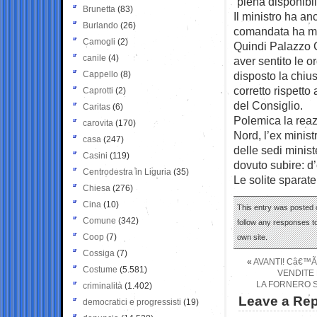
“piena disponibili
Brunetta
(83)
Il ministro ha a
Burlando
(26)
comandata ha mai
Camogli
(2)
Quindi Palazzo C
canile
(4)
aver sentito le 
Cappello
(8)
disposto la chiu
corretto rispetto
Caprotti
(2)
del Consiglio.
Caritas
(6)
Polemica la reaz
carovita
(170)
Nord, l’ex minist
casa
(247)
delle sedi minist
Casini
(119)
dovuto subire: d’
Centrodestra in Liguria
(35)
Le solite sparate
Chiesa
(276)
Cina
(10)
This entry was posted o
Comune
(342)
follow any responses to
Coop
(7)
own site.
Cossiga
(7)
«
AVANTI! Câ€™Ã
Costume
(5.581)
VENDITE 
LA FORNERO S
criminalità
(1.402)
Leave a Rep
democratici e progressisti
(19)