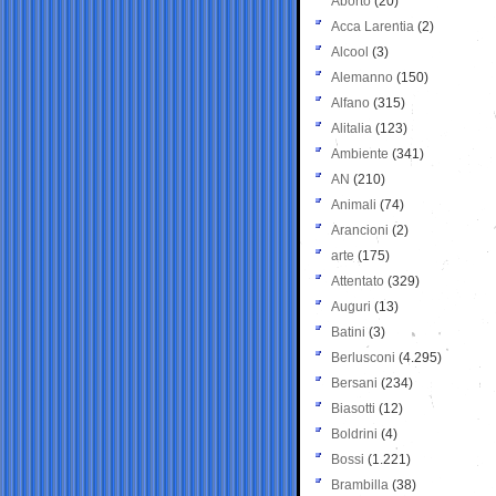
Aborto
(20)
Acca Larentia
(2)
Alcool
(3)
Alemanno
(150)
Alfano
(315)
Alitalia
(123)
Ambiente
(341)
AN
(210)
Animali
(74)
Arancioni
(2)
arte
(175)
Attentato
(329)
Auguri
(13)
Batini
(3)
Berlusconi
(4.295)
Bersani
(234)
Biasotti
(12)
Boldrini
(4)
Bossi
(1.221)
Brambilla
(38)