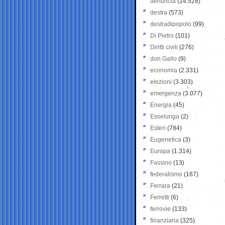
denuncia
(14.528)
destra
(573)
destradipopolo
(99)
Di Pietro
(101)
Diritti civili
(276)
don Gallo
(9)
economia
(2.331)
elezioni
(3.303)
emergenza
(3.077)
Energia
(45)
Esselunga
(2)
Esteri
(784)
Eugenetica
(3)
Europa
(1.314)
Fassino
(13)
federalismo
(167)
Ferrara
(21)
Ferretti
(6)
ferrovie
(133)
finanziaria
(325)