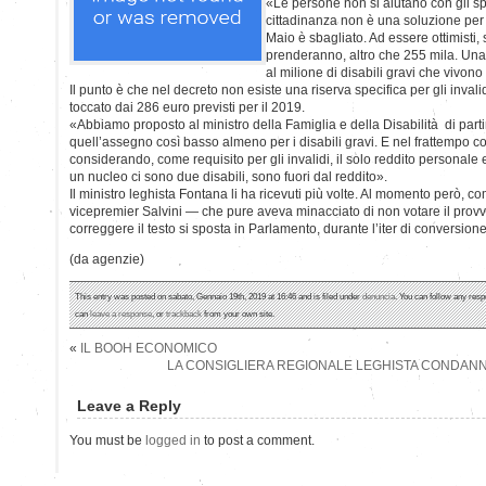
«Le persone non si aiutano con gli spot
cittadinanza non è una soluzione per n
Maio è sbagliato. Ad essere ottimisti, 
prenderanno, altro che 255 mila. Una
al milione di disabili gravi che vivono i
Il punto è che nel decreto non esiste una riserva specifica per gli inval
toccato dai 286 euro previsti per il 2019.
«Abbiamo proposto al ministro della Famiglia e della Disabilità di parti
quell’assegno così basso almeno per i disabili gravi. E nel frattempo co
considerando, come requisito per gli invalidi, il solo reddito personale 
un nucleo ci sono due disabili, sono fuori dal reddito».
Il ministro leghista Fontana li ha ricevuti più volte. Al momento però, 
vicepremier Salvini — che pure aveva minacciato di non votare il pro
correggere il testo si sposta in Parlamento, durante l’iter di conversione
(da agenzie)
This entry was posted on sabato, Gennaio 19th, 2019 at 16:46 and is filed under
denuncia
. You can follow any resp
can
leave a response
, or
trackback
from your own site.
«
IL BOOH ECONOMICO
LA CONSIGLIERA REGIONALE LEGHISTA CONDANNA
Leave a Reply
You must be
logged in
to post a comment.