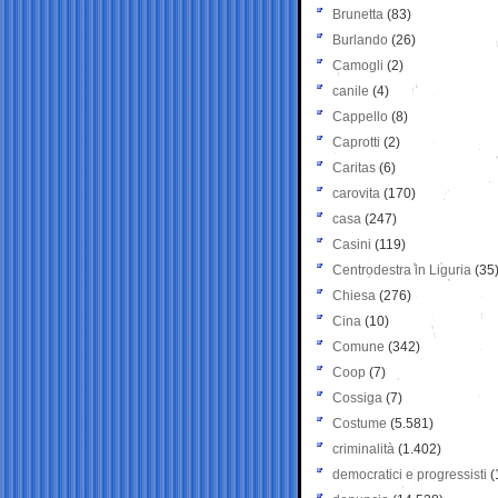
Brunetta
(83)
Burlando
(26)
Camogli
(2)
canile
(4)
Cappello
(8)
Caprotti
(2)
Caritas
(6)
carovita
(170)
casa
(247)
Casini
(119)
Centrodestra in Liguria
(35
Chiesa
(276)
Cina
(10)
Comune
(342)
Coop
(7)
Cossiga
(7)
Costume
(5.581)
criminalità
(1.402)
democratici e progressisti
(