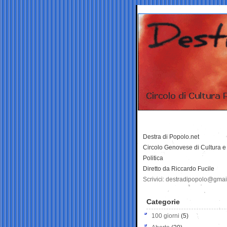
Destra di Popolo.net
Circolo Genovese di Cultura e
Politica
Diretto da Riccardo Fucile
Scrivici: destradipopolo@gma
Categorie
100 giorni
(5)