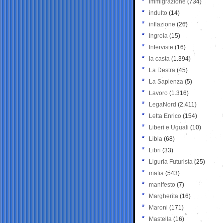
Immigrazione
(734)
indulto
(14)
inflazione
(26)
Ingroia
(15)
Interviste
(16)
la casta
(1.394)
La Destra
(45)
La Sapienza
(5)
Lavoro
(1.316)
LegaNord
(2.411)
Letta Enrico
(154)
Liberi e Uguali
(10)
Libia
(68)
Libri
(33)
Liguria Futurista
(25)
mafia
(543)
manifesto
(7)
Margherita
(16)
Maroni
(171)
Mastella
(16)