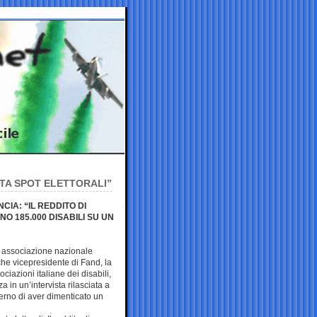
STA SPOT ELETTORALI”
CIA: “IL REDDITO DI
O 185.000 DISABILI SU UN
 associazione nazionale
anche vicepresidente di Fand, la
ciazioni italiane dei disabili,
za in un’intervista rilasciata a
erno di aver dimenticato un