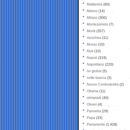
Mattarella
(60)
Meloni
(14)
Milano
(300)
Montezemolo
(7)
Monti
(357)
moschea
(11)
Musso
(10)
Muti
(10)
Napoli
(319)
Napolitano
(220)
no global
(5)
notte bianca
(3)
Nuovo Centrodestra
(2)
Obama
(11)
olimpiadi
(40)
Oliveri
(4)
Pannella
(29)
Papa
(33)
Parlamento
(1.428)