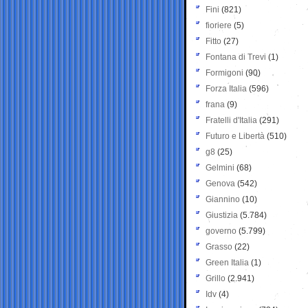
Fini
(821)
fioriere
(5)
Fitto
(27)
Fontana di Trevi
(1)
Formigoni
(90)
Forza Italia
(596)
frana
(9)
Fratelli d'Italia
(291)
Futuro e Libertà
(510)
g8
(25)
Gelmini
(68)
Genova
(542)
Giannino
(10)
Giustizia
(5.784)
governo
(5.799)
Grasso
(22)
Green Italia
(1)
Grillo
(2.941)
Idv
(4)