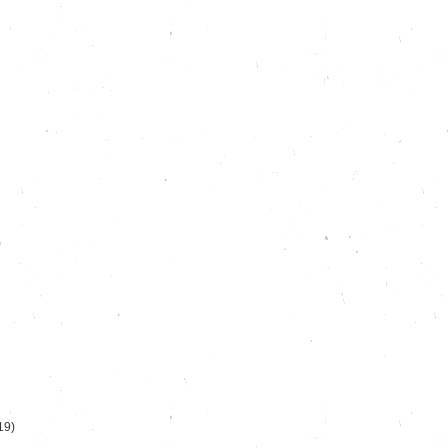
)
19)