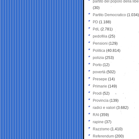
partito del popolo della libe
(30)
Partito Democratico
(1.034)
PD
(1.188)
PdL
(2.781)
pedofilia
(25)
Pensioni
(129)
Politica
(40.814)
polizia
(253)
Porto
(12)
povertà
(502)
Presepe
(14)
Primarie
(149)
Prodi
(52)
Provincia
(139)
radici e valori
(3.682)
RAI
(359)
rapine
(37)
Razzismo
(1.410)
Referendum
(200)