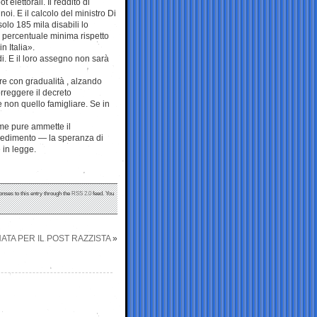
 elettorali. Il reddito di
oi. E il calcolo del ministro Di
solo 185 mila disabili lo
 percentuale minima rispetto
n Italia».
idi. E il loro assegno non sarà
re con gradualità , alzando
rreggere il decreto
e non quello famigliare. Se in
come pure ammette il
vvedimento — la speranza di
 in legge.
onses to this entry through the
RSS 2.0
feed. You
TA PER IL POST RAZZISTA
»