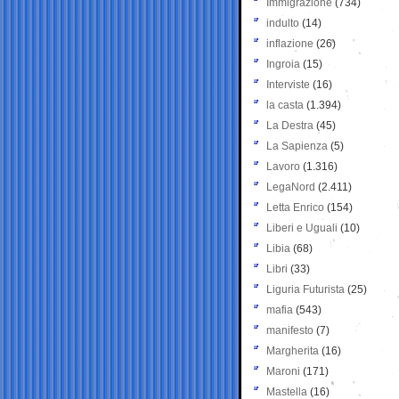
Immigrazione
(734)
indulto
(14)
inflazione
(26)
Ingroia
(15)
Interviste
(16)
la casta
(1.394)
La Destra
(45)
La Sapienza
(5)
Lavoro
(1.316)
LegaNord
(2.411)
Letta Enrico
(154)
Liberi e Uguali
(10)
Libia
(68)
Libri
(33)
Liguria Futurista
(25)
mafia
(543)
manifesto
(7)
Margherita
(16)
Maroni
(171)
Mastella
(16)