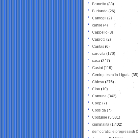
Brunetta
(83)
Burlando
(26)
Camogli
(2)
canile
(4)
Cappello
(8)
Caprotti
(2)
Caritas
(6)
carovita
(170)
casa
(247)
Casini
(119)
Centrodestra in Liguria
(35
Chiesa
(276)
Cina
(10)
Comune
(342)
Coop
(7)
Cossiga
(7)
Costume
(5.581)
criminalità
(1.402)
democratici e progressisti
(