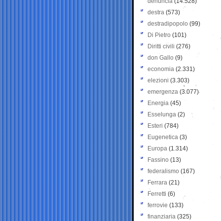
denuncia
(14.528)
destra
(573)
destradipopolo
(99)
Di Pietro
(101)
Diritti civili
(276)
don Gallo
(9)
economia
(2.331)
elezioni
(3.303)
emergenza
(3.077)
Energia
(45)
Esselunga
(2)
Esteri
(784)
Eugenetica
(3)
Europa
(1.314)
Fassino
(13)
federalismo
(167)
Ferrara
(21)
Ferretti
(6)
ferrovie
(133)
finanziaria
(325)