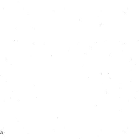
)
19)