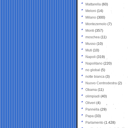
Mattarella
(60)
Meloni
(14)
Milano
(300)
Montezemolo
(7)
Monti
(357)
moschea
(11)
Musso
(10)
Muti
(10)
Napoli
(319)
Napolitano
(220)
no global
(5)
notte bianca
(3)
Nuovo Centrodestra
(2)
Obama
(11)
olimpiadi
(40)
Oliveri
(4)
Pannella
(29)
Papa
(33)
Parlamento
(1.428)