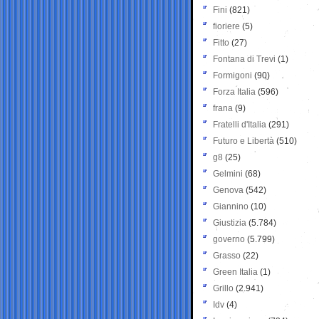
Fini
(821)
fioriere
(5)
Fitto
(27)
Fontana di Trevi
(1)
Formigoni
(90)
Forza Italia
(596)
frana
(9)
Fratelli d'Italia
(291)
Futuro e Libertà
(510)
g8
(25)
Gelmini
(68)
Genova
(542)
Giannino
(10)
Giustizia
(5.784)
governo
(5.799)
Grasso
(22)
Green Italia
(1)
Grillo
(2.941)
Idv
(4)