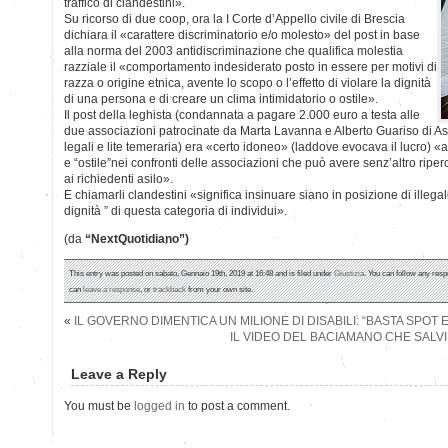
traffico di clandestini».
Su ricorso di due coop, ora la I Corte d’Appello civile di Brescia
dichiara il «carattere discriminatorio e/o molesto» del post in base
alla norma del 2003 antidiscriminazione che qualifica molestia
razziale il «comportamento indesiderato posto in essere per motivi di
razza o origine etnica, avente lo scopo o l’effetto di violare la dignità
di una persona e di creare un clima intimidatorio o ostile».
Il post della leghista (condannata a pagare 2.000 euro a testa alle
due associazioni patrocinate da Marta Lavanna e Alberto Guariso di Asg
legali e lite temeraria) era «certo idoneo» (laddove evocava il lucro) «a
e “ostile”nei confronti delle associazioni che può avere senz’altro ripercu
ai richiedenti asilo».
E chiamarli clandestini «significa insinuare siano in posizione di illegalit
dignità ” di questa categoria di individui».
(da
“NextQuotidiano”)
This entry was posted on sabato, Gennaio 19th, 2019 at 16:48 and is filed under
Giustizia
. You can follow any resp
can
leave a response
, or
trackback
from your own site.
«
IL GOVERNO DIMENTICA UN MILIONE DI DISABILI: “BASTA SPOT 
IL VIDEO DEL BACIAMANO CHE SALVI
Leave a Reply
You must be
logged in
to post a comment.