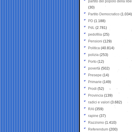
partito del popolo della libe
(30)
Partito Democratico
(1.034)
PD
(1.188)
PdL
(2.781)
pedofilia
(25)
Pensioni
(129)
Politica
(40.814)
polizia
(253)
Porto
(12)
povertà
(502)
Presepe
(14)
Primarie
(149)
Prodi
(52)
Provincia
(139)
radici e valori
(3.682)
RAI
(359)
rapine
(37)
Razzismo
(1.410)
Referendum
(200)