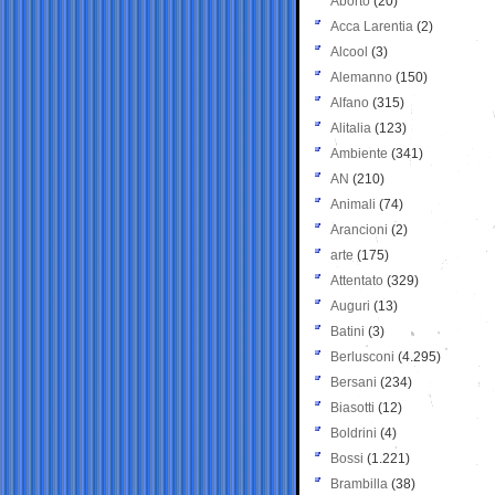
Aborto
(20)
Acca Larentia
(2)
Alcool
(3)
Alemanno
(150)
Alfano
(315)
Alitalia
(123)
Ambiente
(341)
AN
(210)
Animali
(74)
Arancioni
(2)
arte
(175)
Attentato
(329)
Auguri
(13)
Batini
(3)
Berlusconi
(4.295)
Bersani
(234)
Biasotti
(12)
Boldrini
(4)
Bossi
(1.221)
Brambilla
(38)