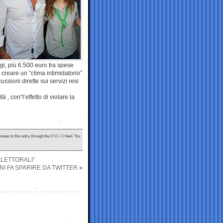
i, più 6.500 euro tra spese
 creare un “clima intimidatorio”
ssioni dirette sui servizi resi
à , con“l’effetto di violare la
onses to this entry through the
RSS 2.0
feed. You
ELETTORALI”
NI FA SPARIRE DA TWITTER
»