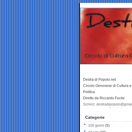
Destra di Popolo.net
Circolo Genovese di Cultura e
Politica
Diretto da Riccardo Fucile
Scrivici: destradipopolo@gma
Categorie
100 giorni
(5)