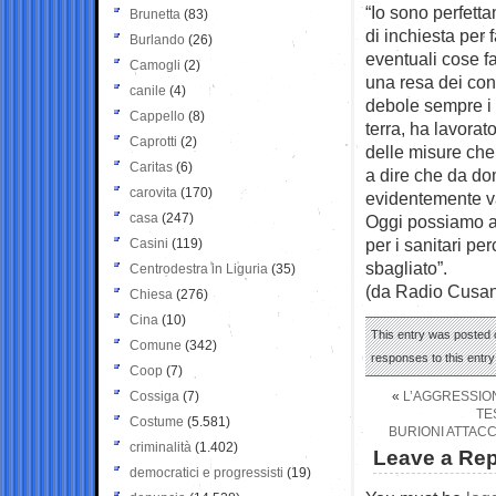
“Io sono perfett
Brunetta
(83)
di inchiesta per 
Burlando
(26)
eventuali cose f
Camogli
(2)
una resa dei con
canile
(4)
debole sempre i s
Cappello
(8)
terra, ha lavorato
Caprotti
(2)
delle misure che
Caritas
(6)
a dire che da dom
carovita
(170)
evidentemente va
casa
(247)
Oggi possiamo an
per i sanitari p
Casini
(119)
sbagliato”.
Centrodestra in Liguria
(35)
(da Radio Cusa
Chiesa
(276)
Cina
(10)
This entry was posted 
Comune
(342)
responses to this entr
Coop
(7)
Cossiga
(7)
«
L’AGGRESSION
TE
Costume
(5.581)
BURIONI ATTACC
criminalità
(1.402)
Leave a Rep
democratici e progressisti
(19)