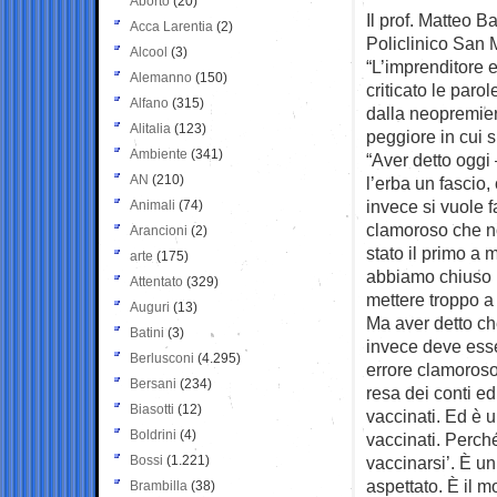
Aborto
(20)
Il prof. Matteo Ba
Acca Larentia
(2)
Policlinico San 
Alcool
(3)
“L’imprenditore e
Alemanno
(150)
criticato le par
Alfano
(315)
dalla neopremier
Alitalia
(123)
peggiore in cui 
Ambiente
(341)
“Aver detto oggi 
AN
(210)
l’erba un fascio,
invece si vuole fa
Animali
(74)
clamoroso che no
Arancioni
(2)
stato il primo a 
arte
(175)
abbiamo chiuso 
Attentato
(329)
mettere troppo a
Auguri
(13)
Ma aver detto che
Batini
(3)
invece deve esse
Berlusconi
(4.295)
errore clamoroso
Bersani
(234)
resa dei conti ed
Biasotti
(12)
vaccinati. Ed è u
Boldrini
(4)
vaccinati. Perché
Bossi
(1.221)
vaccinarsi’. È u
aspettato. È il m
Brambilla
(38)