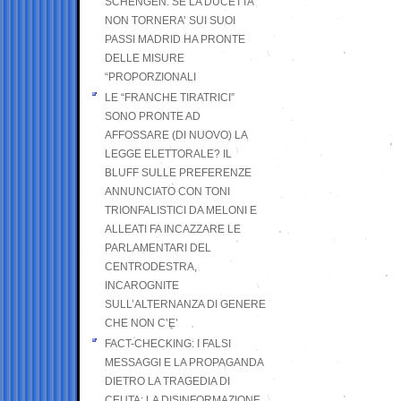
SCHENGEN. SE LA DUCETTA
NON TORNERA’ SUI SUOI
PASSI MADRID HA PRONTE
DELLE MISURE
“PROPORZIONALI
LE “FRANCHE TIRATRICI”
SONO PRONTE AD
AFFOSSARE (DI NUOVO) LA
LEGGE ELETTORALE? IL
BLUFF SULLE PREFERENZE
ANNUNCIATO CON TONI
TRIONFALISTICI DA MELONI E
ALLEATI FA INCAZZARE LE
PARLAMENTARI DEL
CENTRODESTRA,
INCAROGNITE
SULL’ALTERNANZA DI GENERE
CHE NON C’E’
FACT-CHECKING: I FALSI
MESSAGGI E LA PROPAGANDA
DIETRO LA TRAGEDIA DI
CEUTA: LA DISINFORMAZIONE