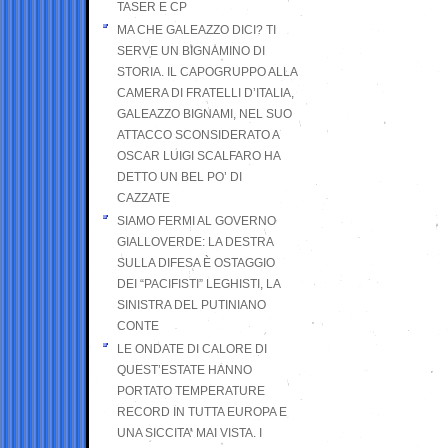
TASER E CP
MA CHE GALEAZZO DICI? TI
SERVE UN BIGNAMINO DI
STORIA. IL CAPOGRUPPO ALLA
CAMERA DI FRATELLI D’ITALIA,
GALEAZZO BIGNAMI, NEL SUO
ATTACCO SCONSIDERATO A
OSCAR LUIGI SCALFARO HA
DETTO UN BEL PO’ DI
CAZZATE
SIAMO FERMI AL GOVERNO
GIALLOVERDE: LA DESTRA
SULLA DIFESA È OSTAGGIO
DEI “PACIFISTI” LEGHISTI, LA
SINISTRA DEL PUTINIANO
CONTE
LE ONDATE DI CALORE DI
QUEST’ESTATE HANNO
PORTATO TEMPERATURE
RECORD IN TUTTA EUROPA E
UNA SICCITA’ MAI VISTA. I