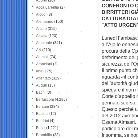
Aborto
(20)
CONFRONTO CO
Acca Larentia
(2)
BIRRITTERI G
Alcool
(3)
CATTURA DI A
Alemanno
(150)
“ATTO URGENT
Alfano
(315)
Alitalia
(123)
Lunedì l’ambasci
Ambiente
(341)
all’Aja le
ennesim
AN
(210)
procura della Cpi
deferimento del 
Animali
(74)
sicurezza dell’O
Arancioni
(2)
Il primo punto ch
arte
(175)
riguarda «il con
Attentato
(329)
dell’autorità giu
Auguri
(13)
spiegare il non i
Batini
(3)
Corte d’appello d
Berlusconi
(4.295)
gennaio scorso.
Bersani
(234)
Questo perché un
Biasotti
(12)
del 2012 avrebbe
Boldrini
(4)
Osama Almasri, a
Bossi
(1.221)
particolare del m
Insomma, se non 
Brambilla
(38)