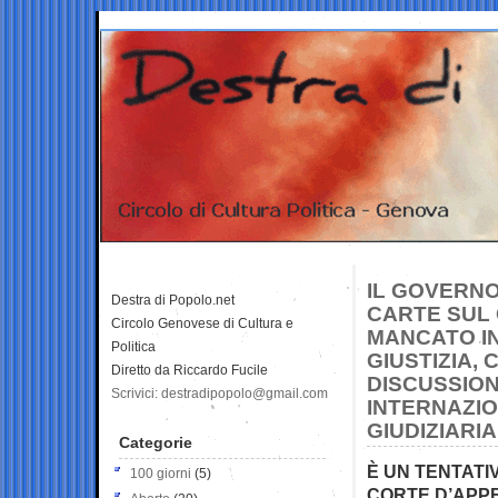
IL GOVERNO
Destra di Popolo.net
CARTE SUL 
Circolo Genovese di Cultura e
MANCATO I
Politica
GIUSTIZIA,
Diretto da Riccardo Fucile
DISCUSSION
Scrivici: destradipopolo@gmail.com
INTERNAZI
GIUDIZIARI
Categorie
È UN TENTATI
100 giorni
(5)
CORTE D’APPE