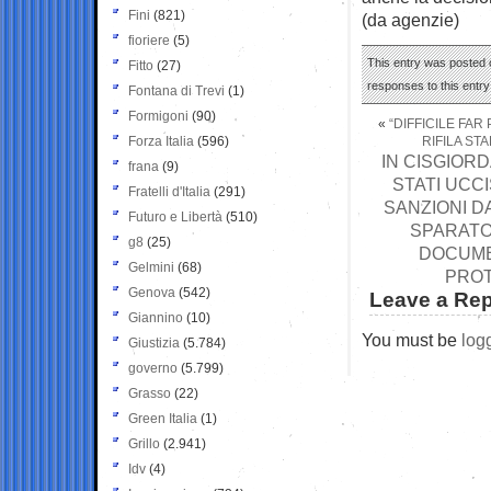
Fini
(821)
(da agenzie)
fioriere
(5)
This entry was posted o
Fitto
(27)
responses to this entr
Fontana di Trevi
(1)
Formigoni
(90)
«
“DIFFICILE FAR
Forza Italia
(596)
RIFILA ST
IN CISGIORD
frana
(9)
STATI UCCI
Fratelli d'Italia
(291)
SANZIONI D
Futuro e Libertà
(510)
SPARATO 
g8
(25)
DOCUME
Gelmini
(68)
PROT
Genova
(542)
Leave a Rep
Giannino
(10)
You must be
log
Giustizia
(5.784)
governo
(5.799)
Grasso
(22)
Green Italia
(1)
Grillo
(2.941)
Idv
(4)