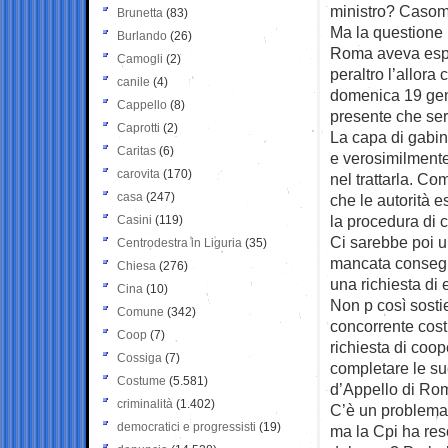
ministro? Casoma
Brunetta
(83)
Ma la questione 
Burlando
(26)
Roma aveva espli
Camogli
(2)
peraltro l’allora 
canile
(4)
domenica 19 genn
Cappello
(8)
presente che ser
Caprotti
(2)
La capa di gabine
Caritas
(6)
e verosimilmente
carovita
(170)
nel trattarla. C
casa
(247)
che le autorità 
la procedura di c
Casini
(119)
Ci sarebbe poi un
Centrodestra in Liguria
(35)
mancata consegna
Chiesa
(276)
una richiesta di 
Cina
(10)
Non p così sosti
Comune
(342)
concorrente cost
Coop
(7)
richiesta di coo
Cossiga
(7)
completare le su
Costume
(5.581)
d’Appello di Rom
criminalità
(1.402)
C’è un problema d
democratici e progressisti
(19)
ma la Cpi ha res