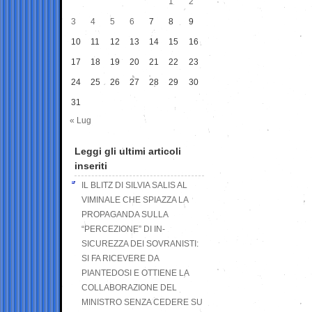
1
2
3
4
5
6
7
8
9
10
11
12
13
14
15
16
17
18
19
20
21
22
23
24
25
26
27
28
29
30
31
« Lug
Leggi gli ultimi articoli
inseriti
IL BLITZ DI SILVIA SALIS AL
VIMINALE CHE SPIAZZA LA
PROPAGANDA SULLA
“PERCEZIONE” DI IN-
SICUREZZA DEI SOVRANISTI:
SI FA RICEVERE DA
PIANTEDOSI E OTTIENE LA
COLLABORAZIONE DEL
MINISTRO SENZA CEDERE SU