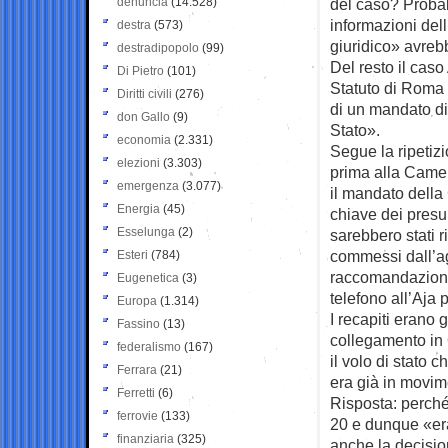
denuncia
(14.528)
del caso? Probabi
informazioni del
destra
(573)
giuridico» avreb
destradipopolo
(99)
Del resto il caso
Di Pietro
(101)
Statuto di Roma 
Diritti civili
(276)
di un mandato di 
don Gallo
(9)
Stato».
economia
(2.331)
Segue la ripetiz
elezioni
(3.303)
prima alla Camer
emergenza
(3.077)
il mandato della
Energia
(45)
chiave dei presun
Esselunga
(2)
sarebbero stati r
commessi dall’ag
Esteri
(784)
raccomandazioni,
Eugenetica
(3)
telefono all’Aja 
Europa
(1.314)
I recapiti erano 
Fassino
(13)
collegamento in 
federalismo
(167)
il volo di stato 
Ferrara
(21)
era già in movim
Ferretti
(6)
Risposta: perché 
ferrovie
(133)
20 e dunque «er
finanziaria
(325)
anche la decisio