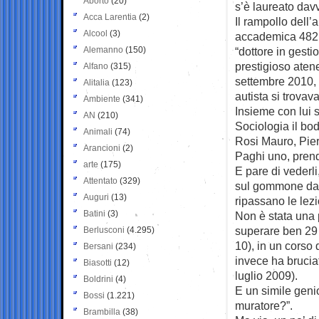
Aborto
(20)
s’è
laureato dav
Acca Larentia
(2)
Il rampollo dell’
Alcool
(3)
accademica 482,
Alemanno
(150)
“dottore in gesti
prestigioso atene
Alfano
(315)
settembre 2010,
Alitalia
(123)
autista si trovav
Ambiente
(341)
Insieme con lui s
AN
(210)
Sociologia il bo
Animali
(74)
Rosi Mauro, Pie
Arancioni
(2)
Paghi uno, prend
arte
(175)
E pare di vederli
Attentato
(329)
sul gommone da 
Auguri
(13)
ripassano le lezi
Batini
(3)
Non è stata una 
superare ben 29 e
Berlusconi
(4.295)
10), in un corso 
Bersani
(234)
invece ha bruciat
Biasotti
(12)
luglio 2009).
Boldrini
(4)
E un simile genio 
Bossi
(1.221)
muratore?”.
Brambilla
(38)