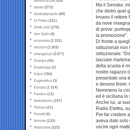
denuncia
(14.528)
Ma il Senatur, im
destra
(573)
che dietro quel g
destradipopolo
(99)
Invano il rettor
Di Pietro
(101)
da nove insegnant
Diritti civili
(276)
di prove: purtrop
don Gallo
(9)
la promozione”.
economia
(2.331)
Di fronte a quegl
istituzionali non
elezioni
(3.303)
istituzionale: “
emergenza
(3.077)
lasciare martoria
Energia
(45)
della scuola è mo
Esselunga
(2)
nostro ragazzo (
Esteri
(784)
presentato una t
Eugenetica
(3)
e devono finire: 
Europa
(1.314)
Nemmeno la circ
Fassino
(13)
ed è siciliana lo
federalismo
(167)
Anche lui, ai su
Ferrara
(21)
Radio Elettra, su
Per far credere 
Ferretti
(6)
aveva dato solo 
ferrovie
(133)
uscire ogni matt
finanziaria
(325)