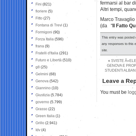
fermarsi al bar d
Fini
(821)
Altri tempi, qua
fioriere
(5)
Fitto
(27)
Marco Travaglio
(da “
Il Fatto Q
Fontana di Trevi
(1)
Formigoni
(90)
This entry was posted o
Forza Italia
(596)
any responses to this 
frana
(9)
site.
Fratelli d'Italia
(291)
Futuro e Libertà
(510)
«
SVISTE Â«EL
GENOVA E PROP
g8
(25)
STUDENTI ALBANE
Gelmini
(68)
Leave a Rep
Genova
(542)
Giannino
(10)
You must be
log
Giustizia
(5.784)
governo
(5.799)
Grasso
(22)
Green Italia
(1)
Grillo
(2.941)
Idv
(4)