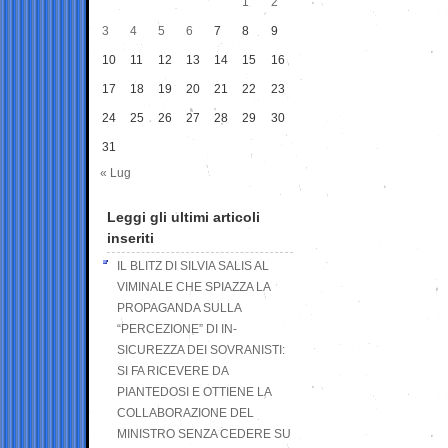
1
2
3
4
5
6
7
8
9
10
11
12
13
14
15
16
17
18
19
20
21
22
23
24
25
26
27
28
29
30
31
« Lug
Leggi gli ultimi articoli
inseriti
IL BLITZ DI SILVIA SALIS AL
VIMINALE CHE SPIAZZA LA
PROPAGANDA SULLA
“PERCEZIONE” DI IN-
SICUREZZA DEI SOVRANISTI:
SI FA RICEVERE DA
PIANTEDOSI E OTTIENE LA
COLLABORAZIONE DEL
MINISTRO SENZA CEDERE SU