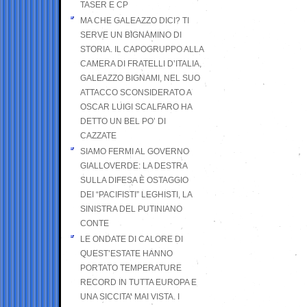
TASER E CP
MA CHE GALEAZZO DICI? TI
SERVE UN BIGNAMINO DI
STORIA. IL CAPOGRUPPO ALLA
CAMERA DI FRATELLI D’ITALIA,
GALEAZZO BIGNAMI, NEL SUO
ATTACCO SCONSIDERATO A
OSCAR LUIGI SCALFARO HA
DETTO UN BEL PO’ DI
CAZZATE
SIAMO FERMI AL GOVERNO
GIALLOVERDE: LA DESTRA
SULLA DIFESA È OSTAGGIO
DEI “PACIFISTI” LEGHISTI, LA
SINISTRA DEL PUTINIANO
CONTE
LE ONDATE DI CALORE DI
QUEST’ESTATE HANNO
PORTATO TEMPERATURE
RECORD IN TUTTA EUROPA E
UNA SICCITA’ MAI VISTA. I