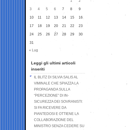
1
2
3
4
5
6
7
8
9
10
11
12
13
14
15
16
17
18
19
20
21
22
23
24
25
26
27
28
29
30
31
« Lug
Leggi gli ultimi articoli
inseriti
IL BLITZ DI SILVIA SALIS AL
VIMINALE CHE SPIAZZA LA
PROPAGANDA SULLA
“PERCEZIONE” DI IN-
SICUREZZA DEI SOVRANISTI:
SI FA RICEVERE DA
PIANTEDOSI E OTTIENE LA
COLLABORAZIONE DEL
MINISTRO SENZA CEDERE SU