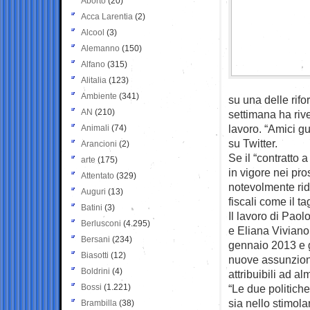
Aborto
(20)
Acca Larentia
(2)
Alcool
(3)
Alemanno
(150)
Alfano
(315)
Alitalia
(123)
Ambiente
(341)
su una delle rif
AN
(210)
settimana ha rive
lavoro. “Amici gu
Animali
(74)
su Twitter.
Arancioni
(2)
Se il “contratto a
arte
(175)
in vigore nei pros
Attentato
(329)
notevolmente rid
Auguri
(13)
fiscali come il t
Batini
(3)
Il lavoro di Paol
Berlusconi
(4.295)
e Eliana Viviano 
Bersani
(234)
gennaio 2013 e g
Biasotti
(12)
nuove assunzion
Boldrini
(4)
attribuibili ad a
Bossi
(1.221)
“Le due politich
sia nello stimol
Brambilla
(38)