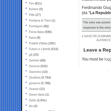
Fini
(821)
Ferdinando Giug
fioriere
(5)
(da “
La Repubbl
Fitto
(27)
Fontana di Trevi
(1)
This entry was posted o
Formigoni
(90)
responses to this entr
Forza Italia
(596)
«
NASCITE AI MINIMO
frana
(9)
ALFANO E
Fratelli d'Italia
(291)
Futuro e Libertà
(510)
Leave a Rep
g8
(25)
You must be
log
Gelmini
(68)
Genova
(542)
Giannino
(10)
Giustizia
(5.784)
governo
(5.799)
Grasso
(22)
Green Italia
(1)
Grillo
(2.941)
Idv
(4)