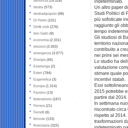
denuncia
(14.528)
indeterminato.
Un altro paper di
destra
(573)
Studi Politici di
destradipopolo
(99)
più sofisticate 
Di Pietro
(101)
raggiunto gli obb
Diritti civili
(276)
tempo indetermi
don Gallo
(9)
Gli studiosi di B
economia
(2.331)
territorio nazion
elezioni
(3.303)
contribuito a cr
emergenza
(3.077)
nei primi sei mes
Energia
(45)
Lo studio ha dell
Esselunga
(2)
valutazione comp
stimare quale po
Esteri
(784)
incentivi statali.
Eugenetica
(3)
Essi sottolinean
Europa
(1.314)
2015 potrebbe es
Fassino
(13)
partire dal 2014.
federalismo
(167)
In settimana nuo
Ferrara
(21)
riscontrato circ
Ferretti
(6)
rispetto al 2014.
ferrovie
(133)
trasformazioni d
finanziaria
(325)
indeterminato pa