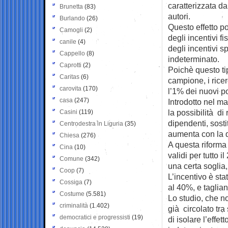
caratterizzata d
Brunetta
(83)
autori.
Burlando
(26)
Questo effetto p
Camogli
(2)
degli incentivi f
canile
(4)
degli incentivi 
Cappello
(8)
indeterminato.
Caprotti
(2)
Poichè questo ti
Caritas
(6)
campione, i ricer
carovita
(170)
l’1% dei nuovi po
casa
(247)
Introdotto nel ma
la possibilità di
Casini
(119)
dipendenti, sost
Centrodestra in Liguria
(35)
aumenta con la d
Chiesa
(276)
A questa riforma 
Cina
(10)
validi per tutto 
Comune
(342)
una certa soglia,
Coop
(7)
L’incentivo è st
Cossiga
(7)
al 40%, e taglian
Costume
(5.581)
Lo studio, che no
criminalità
(1.402)
già circolato tra 
democratici e progressisti
(19)
di isolare l’effe