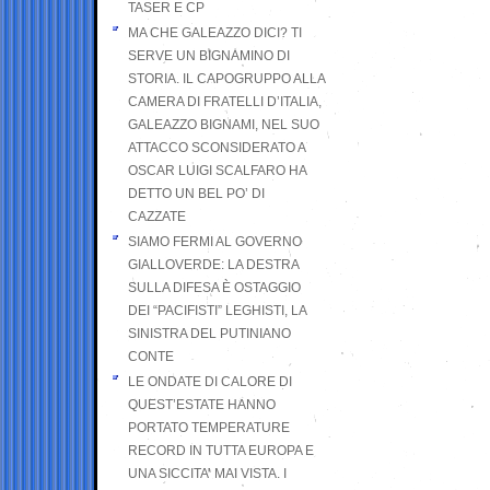
TASER E CP
MA CHE GALEAZZO DICI? TI
SERVE UN BIGNAMINO DI
STORIA. IL CAPOGRUPPO ALLA
CAMERA DI FRATELLI D’ITALIA,
GALEAZZO BIGNAMI, NEL SUO
ATTACCO SCONSIDERATO A
OSCAR LUIGI SCALFARO HA
DETTO UN BEL PO’ DI
CAZZATE
SIAMO FERMI AL GOVERNO
GIALLOVERDE: LA DESTRA
SULLA DIFESA È OSTAGGIO
DEI “PACIFISTI” LEGHISTI, LA
SINISTRA DEL PUTINIANO
CONTE
LE ONDATE DI CALORE DI
QUEST’ESTATE HANNO
PORTATO TEMPERATURE
RECORD IN TUTTA EUROPA E
UNA SICCITA’ MAI VISTA. I