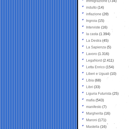
Immigrazione
(734)
indulto
(14)
inflazione
(26)
Ingroia
(15)
Interviste
(16)
la casta
(1.394)
La Destra
(45)
La Sapienza
(5)
Lavoro
(1.316)
LegaNord
(2.411)
Letta Enrico
(154)
Liberi e Uguali
(10)
Libia
(68)
Libri
(33)
Liguria Futurista
(25)
mafia
(543)
manifesto
(7)
Margherita
(16)
Maroni
(171)
Mastella
(16)