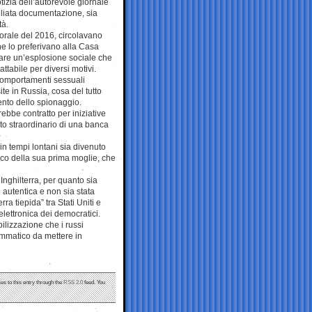
otizia dell’autorevole giornale
liata documentazione, sia
tà.
orale del 2016, circolavano
he lo preferivano alla Casa
are un’esplosione sociale che
cattabile per diversi motivi.
comportamenti sessuali
te in Russia, cosa del tutto
ento dello spionaggio.
ebbe contratto per iniziative
ento straordinario di una banca
 in tempi lontani sia divenuto
cco della sua prima moglie, che
nghilterra, per quanto sia
o autentica e non sia stata
a tiepida” tra Stati Uniti e
elettronica dei democratici.
ilizzazione che i russi
mmatico da mettere in
es to this entry through the
RSS 2.0
feed. You