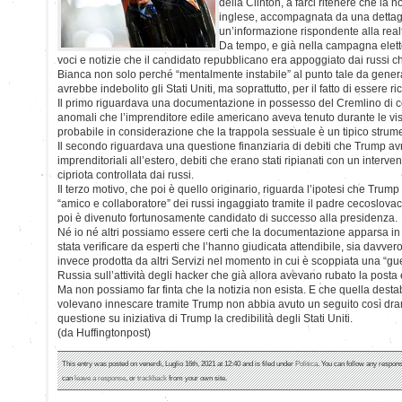
della Clinton, a farci ritenere che la n
inglese, accompagnata da una dettag
un’informazione rispondente alla real
Da tempo, e già nella campagna elett
voci e notizie che il candidato repubblicano era appoggiato dai russi c
Bianca non solo perché “mentalmente instabile” al punto tale da gener
avrebbe indebolito gli Stati Uniti, ma soprattutto, per il fatto di essere ri
Il primo riguardava una documentazione in possesso del Cremlino di 
anomali che l’imprenditore edile americano aveva tenuto durante le visi
probabile in considerazione che la trappola sessuale è un tipico strum
Il secondo riguardava una questione finanziaria di debiti che Trump avr
imprenditoriali all’estero, debiti che erano stati ripianati con un interv
cipriota controllata dai russi.
Il terzo motivo, che poi è quello originario, riguarda l’ipotesi che Trump
“amico e collaboratore” dei russi ingaggiato tramite il padre cecoslova
poi è divenuto fortunosamente candidato di successo alla presidenza.
Né io né altri possiamo essere certi che la documentazione apparsa in I
stata verificare da esperti che l’hanno giudicata attendibile, sia davver
invece prodotta da altri Servizi nel momento in cui è scoppiata una “guerr
Russia sull’attività degli hacker che già allora avevano rubato la posta 
Ma non possiamo far finta che la notizia non esista. E che quella destab
volevano innescare tramite Trump non abbia avuto un seguito così dra
questione su iniziativa di Trump la credibilità degli Stati Uniti.
(da Huffingtonpost)
This entry was posted on venerdì, Luglio 16th, 2021 at 12:40 and is filed under
Politica
. You can follow any respons
can
leave a response
, or
trackback
from your own site.