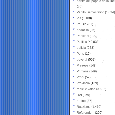
partito del popolo della libe
(30)
Partito Democratico
(1.034)
PD
(1.188)
PdL
(2.781)
pedofilia
(25)
Pensioni
(129)
Politica
(40.833)
polizia
(253)
Porto
(12)
povertà
(502)
Presepe
(14)
Primarie
(149)
Prodi
(52)
Provincia
(139)
radici e valori
(3.682)
RAI
(359)
rapine
(37)
Razzismo
(1.410)
Referendum
(200)