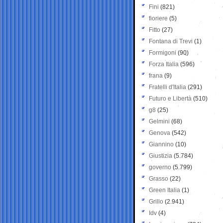
Fini
(821)
fioriere
(5)
Fitto
(27)
Fontana di Trevi
(1)
Formigoni
(90)
Forza Italia
(596)
frana
(9)
Fratelli d'Italia
(291)
Futuro e Libertà
(510)
g8
(25)
Gelmini
(68)
Genova
(542)
Giannino
(10)
Giustizia
(5.784)
governo
(5.799)
Grasso
(22)
Green Italia
(1)
Grillo
(2.941)
Idv
(4)