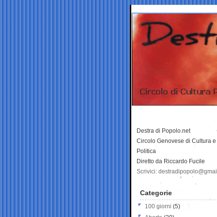
Destra di Popolo.net
Circolo Genovese di Cultura e
Politica
Diretto da Riccardo Fucile
Scrivici: destradipopolo@gma
Categorie
100 giorni
(5)