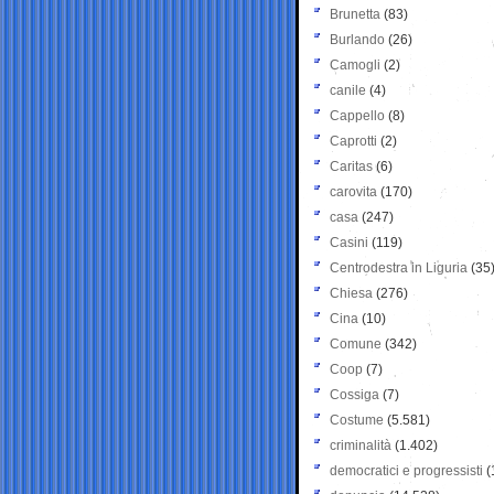
Brunetta
(83)
Burlando
(26)
Camogli
(2)
canile
(4)
Cappello
(8)
Caprotti
(2)
Caritas
(6)
carovita
(170)
casa
(247)
Casini
(119)
Centrodestra in Liguria
(35
Chiesa
(276)
Cina
(10)
Comune
(342)
Coop
(7)
Cossiga
(7)
Costume
(5.581)
criminalità
(1.402)
democratici e progressisti
(