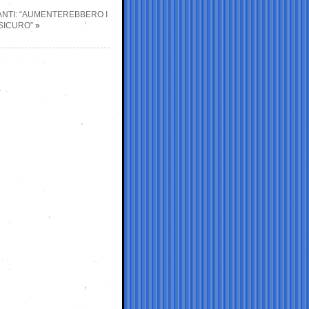
ANTI: “AUMENTEREBBERO I
 SICURO”
»