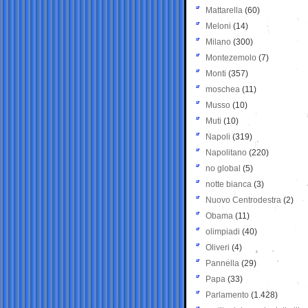
Mattarella
(60)
Meloni
(14)
Milano
(300)
Montezemolo
(7)
Monti
(357)
moschea
(11)
Musso
(10)
Muti
(10)
Napoli
(319)
Napolitano
(220)
no global
(5)
notte bianca
(3)
Nuovo Centrodestra
(2)
Obama
(11)
olimpiadi
(40)
Oliveri
(4)
Pannella
(29)
Papa
(33)
Parlamento
(1.428)