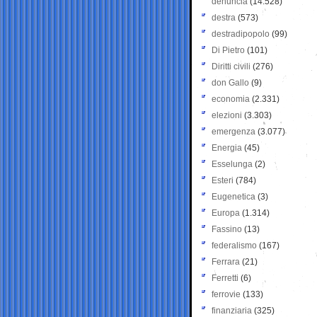
denuncia
(14.528)
destra
(573)
destradipopolo
(99)
Di Pietro
(101)
Diritti civili
(276)
don Gallo
(9)
economia
(2.331)
elezioni
(3.303)
emergenza
(3.077)
Energia
(45)
Esselunga
(2)
Esteri
(784)
Eugenetica
(3)
Europa
(1.314)
Fassino
(13)
federalismo
(167)
Ferrara
(21)
Ferretti
(6)
ferrovie
(133)
finanziaria
(325)