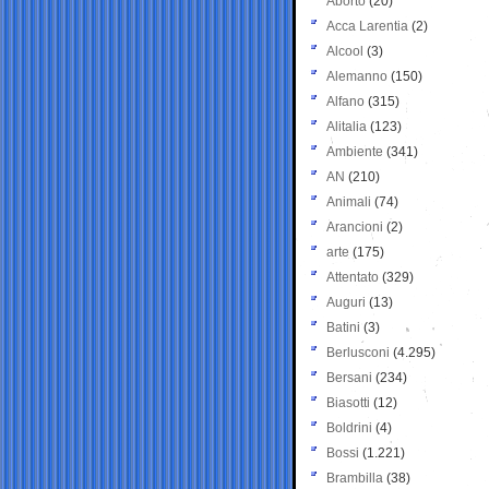
Aborto
(20)
Acca Larentia
(2)
Alcool
(3)
Alemanno
(150)
Alfano
(315)
Alitalia
(123)
Ambiente
(341)
AN
(210)
Animali
(74)
Arancioni
(2)
arte
(175)
Attentato
(329)
Auguri
(13)
Batini
(3)
Berlusconi
(4.295)
Bersani
(234)
Biasotti
(12)
Boldrini
(4)
Bossi
(1.221)
Brambilla
(38)