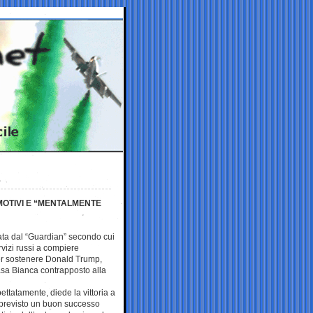
MOTIVI E “MENTALMENTE
cata dal “Guardian” secondo cui
ervizi russi a compiere
er sostenere Donald Trump,
asa Bianca contrapposto alla
pettatamente, diede la vittoria a
previsto un buon successo