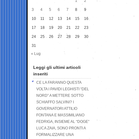
1
2
3
4
5
6
7
8
9
10
11
12
13
14
15
16
17
18
19
20
21
22
23
24
25
26
27
28
29
30
31
« Lug
Leggi gli ultimi articoli
inseriti
CE LA FARANNO QUESTA
VOLTA I PAVIDI LEGHISTI “DEL
NORD” A METTERE SOTTO
SCHIAFFO SALVINI? I
GOVERNATORI ATTILIO
FONTANA E MASSIMILIANO
FEDRIGA, INSIEME AL “DOGE”
LUCA ZAIA, SONO PRONTI A
FORMALIZZARE UNA