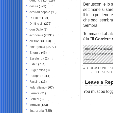
denuncia
(14.528)
Berlusconi e lo 
destra
(573)
settimane si sare
destradipopolo
(99)
Il tutto per tener
Di Pietro
(101)
che oggi sembra 
Diritti civili
(276)
Sembra.
don Gallo
(9)
Tommaso Labat
economia
(2.331)
(da
“il Corriere 
elezioni
(3.303)
emergenza
(3.077)
This entry was posted 
Energia
(45)
follow any responses to
Esselunga
(2)
own site.
Esteri
(784)
«
BERLUSCONI PRO
Eugenetica
(3)
BECCHI ATTACC
Europa
(1.314)
Leave a Rep
Fassino
(13)
federalismo
(167)
You must be
log
Ferrara
(21)
Ferretti
(6)
ferrovie
(133)
finanziaria
(325)