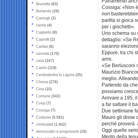
Parlamento anche
Brunetta
(83)
Cossiga: «Non è 
Burlando
(26)
non basterebbero
Camogli
(2)
partita si gioca 
canile
(4)
per i giochetti».
Cappello
(8)
Uno schema su c
dettaglio: «Se R
Caprotti
(2)
saranno elezioni
Caritas
(6)
Eppure, tra chi s
carovita
(170)
armi.
casa
(247)
«Se Berlusconi no
Casini
(119)
Maurizio Bianconi,
Centrodestra in Liguria
(35)
meglio. Alleando
Chiesa
(276)
Partendo da che 
Cina
(10)
possiamo cresce
Comune
(342)
Arrivare a 195, i
Coop
(7)
a far saltare il b
Due settimane fa,
Cossiga
(7)
Mauro gli disse 
Costume
(5.581)
perchè proverà a
criminalità
(1.402)
Oggi quelle sens
democratici e progressisti
(19)
Merito della ten