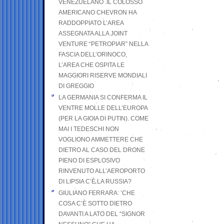
VENEZUELANO .IL COLOSSO
AMERICANO CHEVRON HA
RADDOPPIATO L’AREA
ASSEGNATA ALLA JOINT
VENTURE “PETROPIAR” NELLA
FASCIA DELL’ORINOCO,
L’AREA CHE OSPITA LE
MAGGIORI RISERVE MONDIALI
DI GREGGIO
LA GERMANIA SI CONFERMA IL
VENTRE MOLLE DELL’EUROPA
(PER LA GIOIA DI PUTIN). COME
MAI I TEDESCHI NON
VOGLIONO AMMETTERE CHE
DIETRO AL CASO DEL DRONE
PIENO DI ESPLOSIVO
RINVENUTO ALL’AEROPORTO
DI LIPSIA C’È LA RUSSIA?
GIULIANO FERRARA: ’CHE
COSA C’È SOTTO DIETRO
DAVANTI A LATO DEL “SIGNOR