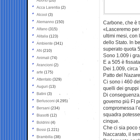
Aborto
(20)
Acca Larentia
(2)
Alcool
(3)
Alemanno
(150)
Carbone, che è tr
«Lasceremo per s
Alfano
(315)
ultimi mesi, con 
Alitalia
(123)
dello Stato. In b
Ambiente
(341)
superato quota 
AN
(210)
Sono 1.009 i gra
Animali
(74)
E a 505 è fissata
Arancioni
(2)
Dei 1.009, circa 
arte
(175)
Patto del Nazar
Attentato
(329)
Ci sono i 460 del
Auguri
(13)
quelli dei gruppi
Batini
(3)
Di conseguenza,
governo più FI pu
Berlusconi
(4.295)
compromessa l’el
Bersani
(234)
squadra potesse v
Biasotti
(12)
cinque.
Boldrini
(4)
Che ci sia poco s
Bossi
(1.221)
Naccarato, il sen
Brambilla
(38)