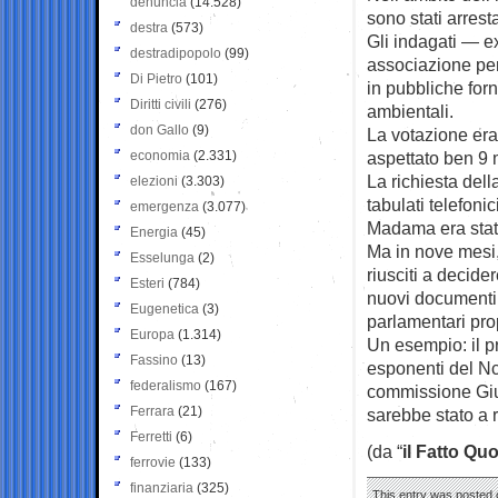
denuncia
(14.528)
sono stati arrest
destra
(573)
Gli indagati — e
destradipopolo
(99)
associazione per 
Di Pietro
(101)
in pubbliche forni
Diritti civili
(276)
ambientali.
don Gallo
(9)
La votazione era
economia
(2.331)
aspettato ben 9 
La richiesta della
elezioni
(3.303)
tabulati telefoni
emergenza
(3.077)
Madama era stat
Energia
(45)
Ma in nove mesi,
Esselunga
(2)
riusciti a decide
Esteri
(784)
nuovi documenti 
Eugenetica
(3)
parlamentari propr
Europa
(1.314)
Un esempio: il p
Fassino
(13)
esponenti del Ncd
federalismo
(167)
commissione Gius
Ferrara
(21)
sarebbe stato a r
Ferretti
(6)
(da “
il Fatto Qu
ferrovie
(133)
finanziaria
(325)
This entry was posted o