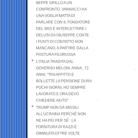
BEPPE GRILLO A UN
CONFRONTO. VANNACCI HA
UNA VOGLIA MATTA DI
PARLARE CON IL FONDATORE
DEL M5S E INTERCETTARE I
DELUSI DA GIUSEPPE CONTE.
I PUNTI DI CONTATTO NON
MANCANO, A PARTIRE DALLA
POSTURA FILORUSSA
L’ITALIA TRADITA DAL
GOVERNO MELONI. ANNA , 72
ANNI; “TRA AFFITTO E
BOLLETTE LA PENSIONE DURA
POCHI GIORNI, HO SEMPRE
LAVORATO E ORA DEVO
CHIEDERE AIUTO”
TRUMP NON DÀ MISSILI
ALL’UCRAINA PERCHÉ NON
NE HA PIÙ PER SÉ : LA
FORNITURA DI RAZZI È
DIMINUITA DI TRE VOLTE