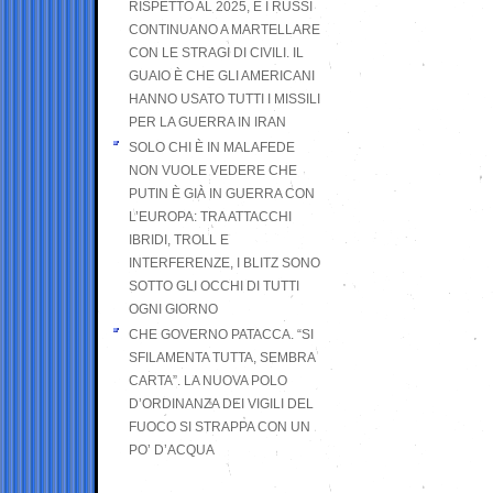
RISPETTO AL 2025, E I RUSSI
CONTINUANO A MARTELLARE
CON LE STRAGI DI CIVILI. IL
GUAIO È CHE GLI AMERICANI
HANNO USATO TUTTI I MISSILI
PER LA GUERRA IN IRAN
SOLO CHI È IN MALAFEDE
NON VUOLE VEDERE CHE
PUTIN È GIÀ IN GUERRA CON
L’EUROPA: TRA ATTACCHI
IBRIDI, TROLL E
INTERFERENZE, I BLITZ SONO
SOTTO GLI OCCHI DI TUTTI
OGNI GIORNO
CHE GOVERNO PATACCA. “SI
SFILAMENTA TUTTA, SEMBRA
CARTA”. LA NUOVA POLO
D’ORDINANZA DEI VIGILI DEL
FUOCO SI STRAPPA CON UN
PO’ D’ACQUA