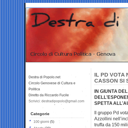
IL PD VOTA 
Destra di Popolo.net
CASSON SI 
Circolo Genovese di Cultura e
Politica
IN GIUNTA DEL
Diretto da Riccardo Fucile
DELL’ESPONEN
Scrivici: destradipopolo@gmail.com
SPETTA ALL’A
Il gruppo Pd vota
Categorie
Azzollini nell’in
100 giorni
(5)
truffa da 150 mili