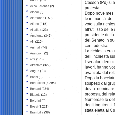
Aborto
(20)
Casson (Pd) si 
Acca Larentia
(2)
protesta.
Alcool
(3)
Dopo nove mesi di
Alemanno
(150)
le immunità del 
voto sulla richie
Alfano
(315)
all’utilizzo dell
Alitalia
(123)
presidente dell
Ambiente
(341)
del Senato in q
AN
(210)
centrodestra.
Animali
(74)
La richiesta era 
Arancioni
(2)
dell’inchiesta sul
arte
(175)
I senatori democ
Attentato
(329)
lavori, hanno vot
Auguri
(13)
avanzata dal rel
Batini
(3)
Dopo la bocciatu
sospeso dal grup
Berlusconi
(4.295)
dovrà nominare u
Bersani
(234)
proposta del rela
Biasotti
(12)
Numerose le defez
Boldrini
(4)
degli inquirenti.
Bossi
(1.221)
stata eletta al 
Brambilla
(38)