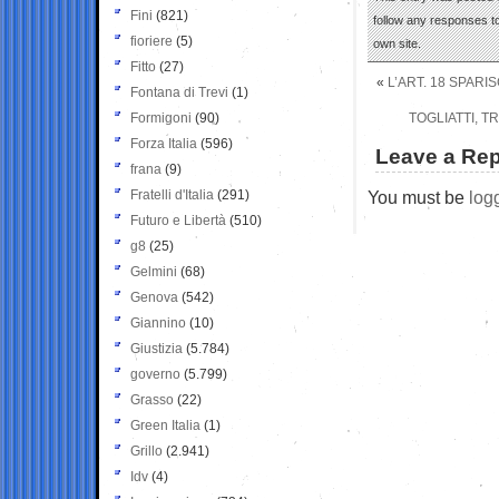
Fini
(821)
follow any responses to
fioriere
(5)
own site.
Fitto
(27)
«
L’ART. 18 SPAR
Fontana di Trevi
(1)
Formigoni
(90)
TOGLIATTI, T
Forza Italia
(596)
Leave a Rep
frana
(9)
Fratelli d'Italia
(291)
You must be
log
Futuro e Libertà
(510)
g8
(25)
Gelmini
(68)
Genova
(542)
Giannino
(10)
Giustizia
(5.784)
governo
(5.799)
Grasso
(22)
Green Italia
(1)
Grillo
(2.941)
Idv
(4)