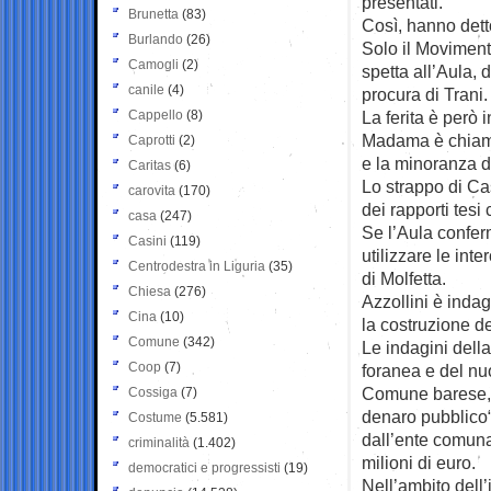
presentati.
Brunetta
(83)
Così, hanno dett
Burlando
(26)
Solo il Moviment
Camogli
(2)
spetta all’Aula, 
canile
(4)
procura di Trani.
Cappello
(8)
La ferita è però 
Madama è chiamat
Caprotti
(2)
e la minoranza d
Caritas
(6)
Lo strappo di Ca
carovita
(170)
dei rapporti tesi
casa
(247)
Se l’Aula confer
Casini
(119)
utilizzare le int
Centrodestra in Liguria
(35)
di Molfetta.
Chiesa
(276)
Azzollini è indag
Cina
(10)
la costruzione de
Comune
(342)
Le indagini dell
Coop
(7)
foranea e del nuo
Comune barese, al
Cossiga
(7)
denaro pubblico“:
Costume
(5.581)
dall’ente comunal
criminalità
(1.402)
milioni di euro.
democratici e progressisti
(19)
Nell’ambito dell’