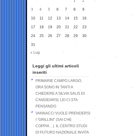
1
2
3
4
5
6
7
8
9
10
11
12
13
14
15
16
17
18
19
20
21
22
23
24
25
26
27
28
29
30
31
« Lug
Leggi gli ultimi articoli
inseriti
PRIMARIE CAMPO LARGO,
ORA SONO IN TANTI A
CHIEDERE A SILVIA SALIS DI
CANDIDARSI: LEI CI STA
PENSANDO
VANNACCI VUOLE PRENDERSI
I “GRILLINI” (SAI CHE
COPPIA…). IL CENTRO STUDI
DI FUTURO NAZIONALE INVITA