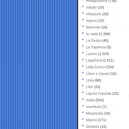
Immigrazione
(734)
indulto
(14)
inflazione
(26)
Ingroia
(15)
Interviste
(16)
la casta
(1.394)
La Destra
(45)
La Sapienza
(5)
Lavoro
(1.316)
LegaNord
(2.411)
Letta Enrico
(154)
Liberi e Uguali
(10)
Libia
(68)
Libri
(33)
Liguria Futurista
(25)
mafia
(543)
manifesto
(7)
Margherita
(16)
Maroni
(171)
Mastella
(16)