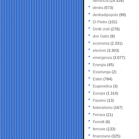
denuncia
(14.528)
destra
(573)
destradipopolo
(99)
Di Pietro
(101)
Diritti civili
(276)
don Gallo
(9)
economia
(2.331)
elezioni
(3.303)
emergenza
(3.077)
Energia
(45)
Esselunga
(2)
Esteri
(784)
Eugenetica
(3)
Europa
(1.314)
Fassino
(13)
federalismo
(167)
Ferrara
(21)
Ferretti
(6)
ferrovie
(133)
finanziaria
(325)