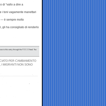
 di “vallo a dire a
te i toni vagamente manettari
ni — è sempre molto
i, gli ha consigliato di renderlo
ses to this entry through the
RSS 2.0
feed. You
CCIATO PER CAMBIAMENTO
, I MIGRANTI NON SONO