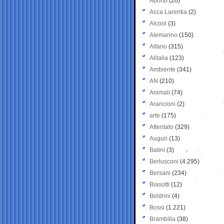
Aborto
(20)
Acca Larentia
(2)
Alcool
(3)
Alemanno
(150)
Alfano
(315)
Alitalia
(123)
Ambiente
(341)
AN
(210)
Animali
(74)
Arancioni
(2)
arte
(175)
Attentato
(329)
Auguri
(13)
Batini
(3)
Berlusconi
(4.295)
Bersani
(234)
Biasotti
(12)
Boldrini
(4)
Bossi
(1.221)
Brambilla
(38)