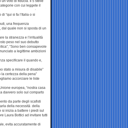
un voto di fiducia. Il 5 stelle
categorie con cui leggete il
 “qui si fa l’Italia o si
nuti, una frequenza
 dal quale non si sposta di un
e la stranezza e l’irritualità
questo peso nel suo debutto
litica”; “Sono ben consapevole
inunciato a legittime ambizioni
nza specificare il quando e,
o stato a misura di disabile”
 la certezza della pena”
gliamo accorciare le liste
l’Unione europea, “nostra casa
zza davvero solo sul comparto
nto da parte degli scafisti
parla della necessità della
si inizia a battere i piedi sul
e Laura Bottici ad invitare tutti
ale, evita accuratamente di