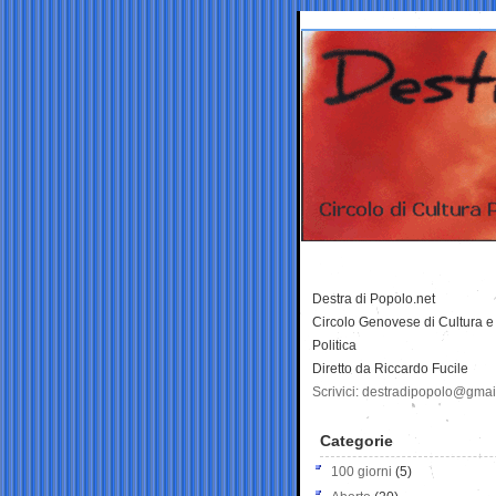
Destra di Popolo.net
Circolo Genovese di Cultura e
Politica
Diretto da Riccardo Fucile
Scrivici: destradipopolo@gma
Categorie
100 giorni
(5)