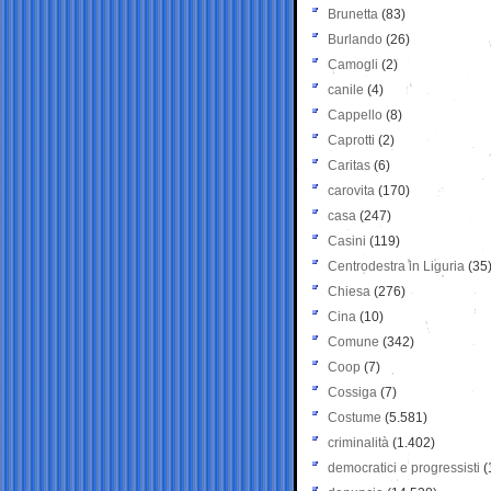
Brunetta
(83)
Burlando
(26)
Camogli
(2)
canile
(4)
Cappello
(8)
Caprotti
(2)
Caritas
(6)
carovita
(170)
casa
(247)
Casini
(119)
Centrodestra in Liguria
(35
Chiesa
(276)
Cina
(10)
Comune
(342)
Coop
(7)
Cossiga
(7)
Costume
(5.581)
criminalità
(1.402)
democratici e progressisti
(