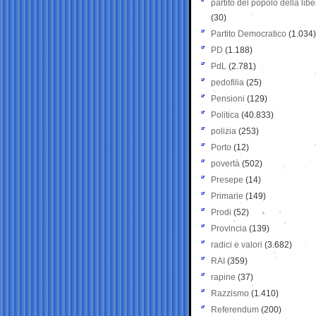
partito del popolo della libe
(30)
Partito Democratico
(1.034)
PD
(1.188)
PdL
(2.781)
pedofilia
(25)
Pensioni
(129)
Politica
(40.833)
polizia
(253)
Porto
(12)
povertà
(502)
Presepe
(14)
Primarie
(149)
Prodi
(52)
Provincia
(139)
radici e valori
(3.682)
RAI
(359)
rapine
(37)
Razzismo
(1.410)
Referendum
(200)