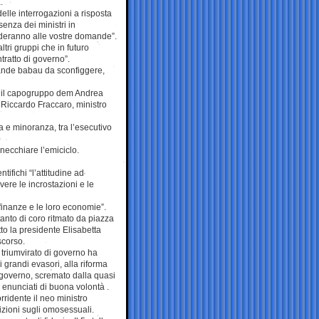
.
elle interrogazioni a risposta
enza dei ministri in
deranno alle vostre domande”.
ltri gruppi che in futuro
tratto di governo”.
grande babau da sconfiggere,
ine il capogruppo dem Andrea
Riccardo Fraccaro, ministro
a e minoranza, tra l’esecutivo
nnecchiare l’emiciclo.
tifichi “l’attitudine ad
vere le incrostazioni e le
 finanze e le loro economie”.
anto di coro ritmato da piazza
tto la presidente Elisabetta
scorso.
o triumvirato di governo ha
i grandi evasori, alla riforma
 governo, scremato dalla quasi
i enunciati di buona volontà .
rridente il neo ministro
zioni sugli omosessuali.