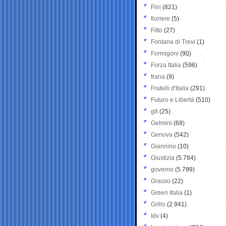
Fini
(821)
fioriere
(5)
Fitto
(27)
Fontana di Trevi
(1)
Formigoni
(90)
Forza Italia
(596)
frana
(9)
Fratelli d'Italia
(291)
Futuro e Libertà
(510)
g8
(25)
Gelmini
(68)
Genova
(542)
Giannino
(10)
Giustizia
(5.784)
governo
(5.799)
Grasso
(22)
Green Italia
(1)
Grillo
(2.941)
Idv
(4)