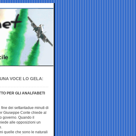
 UNA VOCE LO GELA:
TTO PER GLI ANALFABETI
 fine dei settantadue minuti di
ier Giuseppe Conte chiede al
uo governo. Quando il
hiede alle opposizioni un
e.
i quelle che sono le naturali