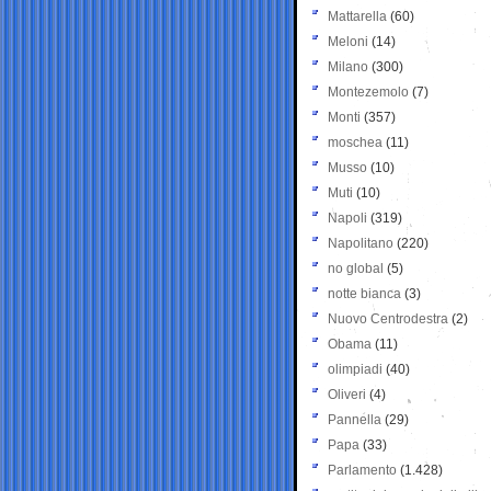
Mattarella
(60)
Meloni
(14)
Milano
(300)
Montezemolo
(7)
Monti
(357)
moschea
(11)
Musso
(10)
Muti
(10)
Napoli
(319)
Napolitano
(220)
no global
(5)
notte bianca
(3)
Nuovo Centrodestra
(2)
Obama
(11)
olimpiadi
(40)
Oliveri
(4)
Pannella
(29)
Papa
(33)
Parlamento
(1.428)