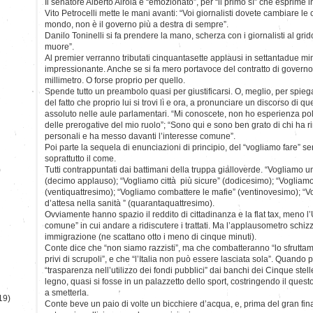
Il senatore Alberto Airola è “emozionato”, per “il primo sì” che esprime in 
Vito Petrocelli mette le mani avanti: “Voi giornalisti dovete cambiare le 
mondo, non è il governo più a destra di sempre”.
Danilo Toninelli si fa prendere la mano, scherza con i giornalisti al grido di
muore”.
Al premier verranno tributati cinquantasette applausi in settantadue mi
impressionante. Anche se si fa mero portavoce del contratto di governo,
millimetro. O forse proprio per quello.
Spende tutto un preambolo quasi per giustificarsi. O, meglio, per spiegar
del fatto che proprio lui si trovi lì e ora, a pronunciare un discorso di 
assoluto nelle aule parlamentari. “Mi conoscete, non ho esperienza po
delle prerogative del mio ruolo”; “Sono qui e sono ben grato di chi ha r
personali e ha messo davanti l’interesse comune”.
Poi parte la sequela di enunciazioni di principio, del “vogliamo fare” se
soprattutto il come.
)
Tutti contrappuntati dai battimani della truppa gialloverde. “Vogliamo un
(decimo applauso); “Vogliamo città più sicure” (dodicesimo); “Vogliamo
(ventiquattresimo); “Vogliamo combattere le mafie” (ventinovesimo); “Vo
d’attesa nella sanità ” (quarantaquattresimo).
Ovviamente hanno spazio il reddito di cittadinanza e la flat tax, meno 
comune” in cui andare a ridiscutere i trattati. Ma l’applausometro schi
immigrazione (ne scattano otto i meno di cinque minuti).
Conte dice che “non siamo razzisti”, ma che combatteranno “lo sfruttame
privi di scrupoli”, e che “l’Italia non può essere lasciata sola”. Quando 
“trasparenza nell’utilizzo dei fondi pubblici” dai banchi dei Cinque stelle 
legno, quasi si fosse in un palazzetto dello sport, costringendo il questor
a smetterla.
19)
Conte beve un paio di volte un bicchiere d’acqua, e, prima del gran fin