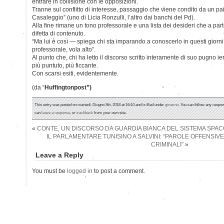
entrare in collisione con le opposizioni.
Tranne sul conflitto di interesse, passaggio che viene condito da un paio
Casaleggio” (uno di Licia Ronzulli, l’altro dai banchi del Pd).
Alla fine rimane un tono professorale e una lista dei desideri che a par
difetta di contenuto.
“Ma lui è così — spiega chi sta imparando a conoscerlo in questi gior
professorale, vola alto”.
Al punto che, chi ha letto il discorso scritto interamente di suo pugno ier
più puntuto, più ficcante.
Con scarsi esiti, evidentemente.
(da “
Huffingtonpost”)
This entry was posted on martedì, Giugno 5th, 2018 at 16:10 and is filed under
governo
. You can follow any respon
can
leave a response
, or
trackback
from your own site.
«
CONTE, UN DISCORSO DA GUARDIA BIANCA DEL SISTEMA SPA
IL PARLAMENTARE TUNISINO A SALVINI: “PAROLE OFFENSIVE
CRIMINALI”
»
Leave a Reply
You must be
logged in
to post a comment.