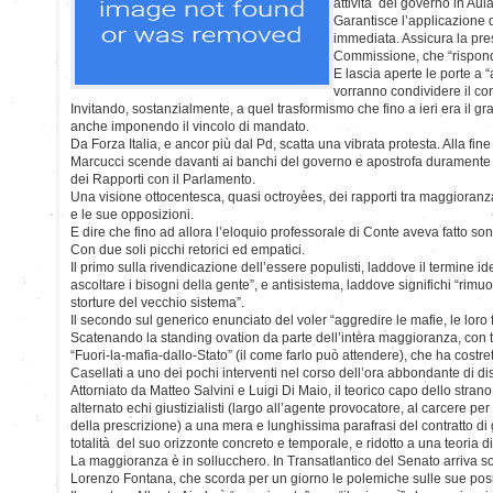
attività del governo in Aula
Garantisce l’applicazione d
immediata. Assicura la pres
Commissione, che “rispon
E lascia aperte le porte a “a
vorranno condividere il con
Invitando, sostanzialmente, a quel trasformismo che fino a ieri era il 
anche imponendo il vincolo di mandato.
Da Forza Italia, e ancor più dal Pd, scatta una vibrata protesta. Alla f
Marcucci scende davanti ai banchi del governo e apostrofa duramente 
dei Rapporti con il Parlamento.
Una visione ottocentesca, quasi octroyèes, dei rapporti tra maggioranz
e le sue opposizioni.
E dire che fino ad allora l’eloquio professorale di Conte aveva fatto so
Con due soli picchi retorici ed empatici.
Il primo sulla rivendicazione dell’essere populisti, laddove il termine iden
ascoltare i bisogni della gente”, e antisistema, laddove significhi “rimuo
storture del vecchio sistema”.
Il secondo sul generico enunciato del voler “aggredire le mafie, le loro
Scatenando la standing ovation da parte dell’intera maggioranza, con t
“Fuori-la-mafia-dallo-Stato” (il come farlo può attendere), che ha costre
Casellati a uno dei pochi interventi nel corso dell’ora abbondante di di
Attorniato da Matteo Salvini e Luigi Di Maio, il teorico capo dello stran
alternato echi giustizialisti (largo all’agente provocatore, al carcere per 
della prescrizione) a una mera e lunghissima parafrasi del contratto di
totalità del suo orizzonte concreto e temporale, e ridotto a una teoria d
La maggioranza è in sollucchero. In Transatlantico del Senato arriva so
Lorenzo Fontana, che scorda per un giorno le polemiche sulle sue posi