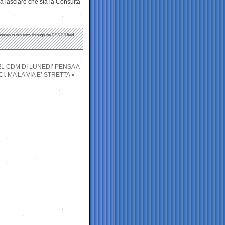
à lasciare che sia la Consulta
ponses to this entry through the
RSS 2.0
feed.
L CDM DI LUNEDI’ PENSA A
 MA LA VIA E’ STRETTA
»