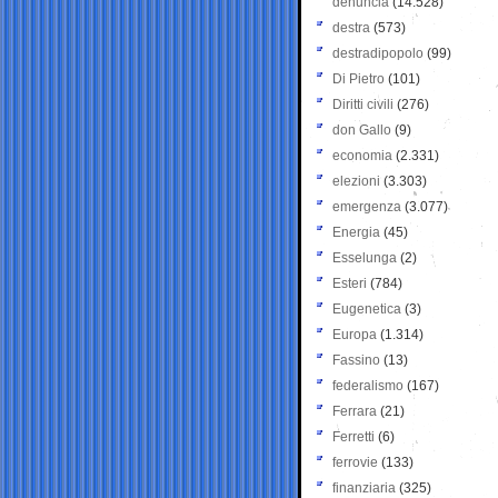
denuncia
(14.528)
destra
(573)
destradipopolo
(99)
Di Pietro
(101)
Diritti civili
(276)
don Gallo
(9)
economia
(2.331)
elezioni
(3.303)
emergenza
(3.077)
Energia
(45)
Esselunga
(2)
Esteri
(784)
Eugenetica
(3)
Europa
(1.314)
Fassino
(13)
federalismo
(167)
Ferrara
(21)
Ferretti
(6)
ferrovie
(133)
finanziaria
(325)