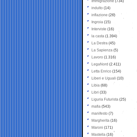
Immigrazione
(734)
indulto
(14)
inflazione
(26)
Ingroia
(15)
Interviste
(16)
la casta
(1.394)
La Destra
(45)
La Sapienza
(5)
Lavoro
(1.316)
LegaNord
(2.411)
Letta Enrico
(154)
Liberi e Uguali
(10)
Libia
(68)
Libri
(33)
Liguria Futurista
(25)
mafia
(543)
manifesto
(7)
Margherita
(16)
Maroni
(171)
Mastella
(16)