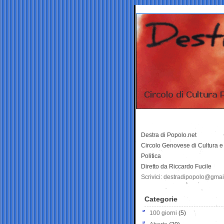
Destra di Popolo.net
Circolo Genovese di Cultura e
Politica
Diretto da Riccardo Fucile
Scrivici: destradipopolo@gma
Categorie
100 giorni
(5)