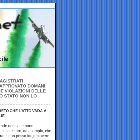
MAGISTRATI
 APPROVATO DOMANI
E VIOLAZIONI DELLE
LO STATO NON LO
RETO CHE L’ATTO VADA A
 UE
ande non se le pone
l tutto chiaro, ad esempio, che
granti non possa fargli piacere