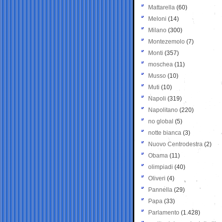
Mattarella
(60)
Meloni
(14)
Milano
(300)
Montezemolo
(7)
Monti
(357)
moschea
(11)
Musso
(10)
Muti
(10)
Napoli
(319)
Napolitano
(220)
no global
(5)
notte bianca
(3)
Nuovo Centrodestra
(2)
Obama
(11)
olimpiadi
(40)
Oliveri
(4)
Pannella
(29)
Papa
(33)
Parlamento
(1.428)