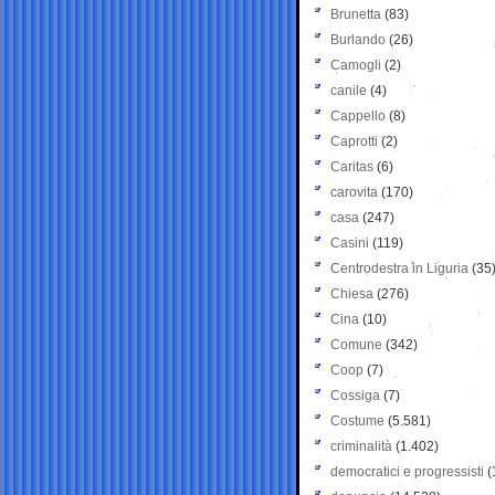
Brunetta
(83)
Burlando
(26)
Camogli
(2)
canile
(4)
Cappello
(8)
Caprotti
(2)
Caritas
(6)
carovita
(170)
casa
(247)
Casini
(119)
Centrodestra in Liguria
(35
Chiesa
(276)
Cina
(10)
Comune
(342)
Coop
(7)
Cossiga
(7)
Costume
(5.581)
criminalità
(1.402)
democratici e progressisti
(