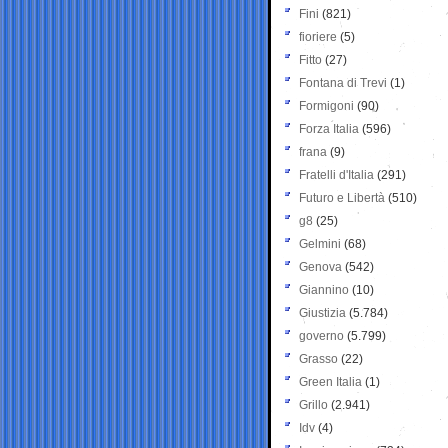
Fini
(821)
fioriere
(5)
Fitto
(27)
Fontana di Trevi
(1)
Formigoni
(90)
Forza Italia
(596)
frana
(9)
Fratelli d'Italia
(291)
Futuro e Libertà
(510)
g8
(25)
Gelmini
(68)
Genova
(542)
Giannino
(10)
Giustizia
(5.784)
governo
(5.799)
Grasso
(22)
Green Italia
(1)
Grillo
(2.941)
Idv
(4)