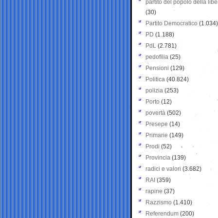
partito del popolo della libe
(30)
Partito Democratico
(1.034)
PD
(1.188)
PdL
(2.781)
pedofilia
(25)
Pensioni
(129)
Politica
(40.824)
polizia
(253)
Porto
(12)
povertà
(502)
Presepe
(14)
Primarie
(149)
Prodi
(52)
Provincia
(139)
radici e valori
(3.682)
RAI
(359)
rapine
(37)
Razzismo
(1.410)
Referendum
(200)