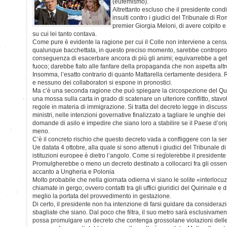
(eufemismo).
Altrettanto escluso che il presidente cond
insulti contro i giudici del Tribunale di Ro
premier Giorgia Meloni, di avere colpito e
su cui lei tanto contava.
Come pure è evidente la ragione per cui il Colle non interviene a censur
qualunque bacchettata, in questo preciso momento, sarebbe contropro
conseguenza di esacerbare ancora di più gli animi; equivarrebbe a gett
fuoco; darebbe fiato alle fanfare della propaganda che non aspetta altro
Insomma, l’esatto contrario di quanto Mattarella certamente desidera. R
e nessuno dei collaboratori si espone in pronostici.
Ma c’è una seconda ragione che può spiegare la circospezione del Quir
una mossa sulla carta in grado di scatenare un ulteriore conflitto, stavo
regole in materia di immigrazione. Si tratta del decreto legge in discu
ministri, nelle intenzioni governative finalizzato a tagliare le unghie de
domande di asilo e impedire che siano loro a stabilire se il Paese d’orig
meno.
C’è il concreto rischio che questo decreto vada a confliggere con la sen
Ue datata 4 ottobre, alla quale si sono attenuti i giudici del Tribunale
istituzioni europee è dietro l’angolo. Come si regolerebbe il president
Promulgherebbe o meno un decreto destinato a collocarci fra gli osserv
accanto a Ungheria e Polonia
Molto probabile che nella giornata odierna vi siano le solite «interlo
chiamate in gergo; ovvero contatti tra gli uffici giuridici del Quirinale e
meglio la portata del provvedimento in gestazione.
Di certo, il presidente non ha intenzione di farsi guidare da considerazio
sbagliate che siano. Dal poco che filtra, il suo metro sarà esclusivamen
possa promulgare un decreto che contenga grossolane violazioni delle 