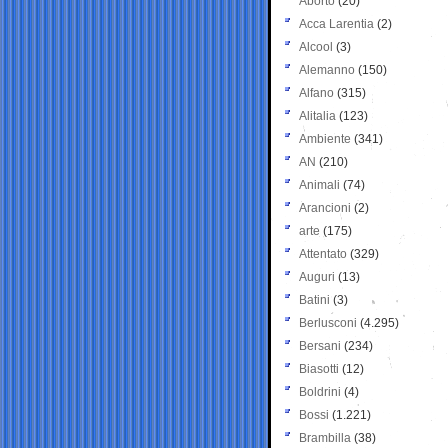
Aborto
(20)
Acca Larentia
(2)
Alcool
(3)
Alemanno
(150)
Alfano
(315)
Alitalia
(123)
Ambiente
(341)
AN
(210)
Animali
(74)
Arancioni
(2)
arte
(175)
Attentato
(329)
Auguri
(13)
Batini
(3)
Berlusconi
(4.295)
Bersani
(234)
Biasotti
(12)
Boldrini
(4)
Bossi
(1.221)
Brambilla
(38)