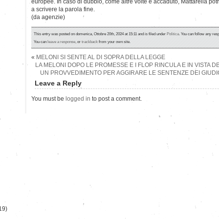
europee. In caso di dubbio, come altre volte è accaduto, Mattarella potr
a scrivere la parola fine.
(da agenzie)
This entry was posted on domenica, Ottobre 20th, 2024 at 15:11 and is filed under
Politica
. You can follow any res
You can
leave a response
, or
trackback
from your own site.
«
MELONI SI SENTE AL DI SOPRA DELLA LEGGE
LA MELONI DOPO LE PROMESSE E I FLOP RINCULA E IN VISTA DE
UN PROVVEDIMENTO PER AGGIRARE LE SENTENZE DEI GIUDICI.
Leave a Reply
You must be
logged in
to post a comment.
)
19)