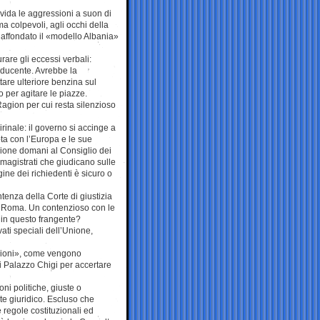
ivida le aggressioni a suon di
ma colpevoli, agli occhi della
 affondato il «modello Albania»
are gli eccessi verbali:
ducente. Avrebbe la
are ulteriore benzina sul
 per agitare le piazze.
agion per cui resta silenzioso
inale: il governo si accinge a
lta con l’Europa e le sue
ssione domani al Consiglio dei
i magistrati che giudicano sulle
ine dei richiedenti è sicuro o
tenza della Corte di giustizia
 di Roma. Un contenzioso con le
e in questo frangente?
ati speciali dell’Unione,
cuzioni», come vengono
 di Palazzo Chigi per accertare
ni politiche, giuste o
te giuridico. Escluso che
regole costituzionali ed