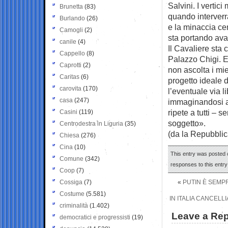
Salvini. I vertici
Brunetta
(83)
quando interverr
Burlando
(26)
e la minaccia ce
Camogli
(2)
sta portando ava
canile
(4)
Il Cavaliere sta 
Cappello
(8)
Palazzo Chigi. 
Caprotti
(2)
non ascolta i mi
Caritas
(6)
progetto ideale d
carovita
(170)
l’eventuale via l
casa
(247)
immaginandosi ad
ripete a tutti –
Casini
(119)
soggetto».
Centrodestra in Liguria
(35)
(da la Repubblic
Chiesa
(276)
Cina
(10)
This entry was posted 
Comune
(342)
responses to this entr
Coop
(7)
Cossiga
(7)
«
PUTIN È SEMPR
Costume
(5.581)
IN ITALIA CANCEL
criminalità
(1.402)
Leave a Rep
democratici e progressisti
(19)