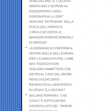
VENEZUELANO .IL COLOSSO
AMERICANO CHEVRON HA
RADDOPPIATO L’AREA
ASSEGNATA ALLA JOINT
VENTURE “PETROPIAR” NELLA
FASCIA DELL’ORINOCO,
L’AREA CHE OSPITA LE
MAGGIORI RISERVE MONDIALI
DI GREGGIO
LA GERMANIA SI CONFERMA IL
VENTRE MOLLE DELL’EUROPA
(PER LA GIOIA DI PUTIN). COME
MAI I TEDESCHI NON
VOGLIONO AMMETTERE CHE
DIETRO AL CASO DEL DRONE
PIENO DI ESPLOSIVO
RINVENUTO ALL’AEROPORTO
DI LIPSIA C’È LA RUSSIA?
GIULIANO FERRARA: ’CHE
COSA C’È SOTTO DIETRO
DAVANTI A LATO DEL “SIGNOR