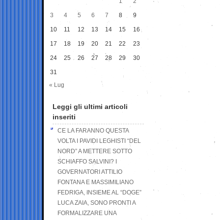
1
2
3
4
5
6
7
8
9
10
11
12
13
14
15
16
17
18
19
20
21
22
23
24
25
26
27
28
29
30
31
« Lug
Leggi gli ultimi articoli
inseriti
CE LA FARANNO QUESTA
VOLTA I PAVIDI LEGHISTI “DEL
NORD” A METTERE SOTTO
SCHIAFFO SALVINI? I
GOVERNATORI ATTILIO
FONTANA E MASSIMILIANO
FEDRIGA, INSIEME AL “DOGE”
LUCA ZAIA, SONO PRONTI A
FORMALIZZARE UNA