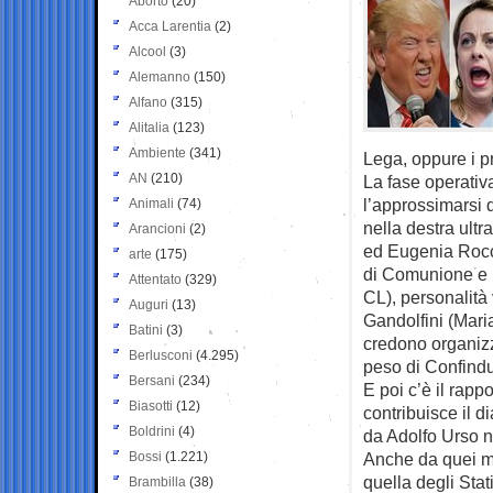
Aborto
(20)
Acca Larentia
(2)
Alcool
(3)
Alemanno
(150)
Alfano
(315)
Alitalia
(123)
Ambiente
(341)
Lega, oppure i pro
AN
(210)
La fase operativ
l’approssimarsi 
Animali
(74)
nella destra ult
Arancioni
(2)
ed Eugenia Rocc
arte
(175)
di Comunione e L
Attentato
(329)
CL), personalità 
Auguri
(13)
Gandolfini (Mari
Batini
(3)
credono organizza
Berlusconi
(4.295)
peso di Confindu
Bersani
(234)
E poi c’è il rapp
Biasotti
(12)
contribuisce il d
Boldrini
(4)
da Adolfo Urso ne
Bossi
(1.221)
Anche da quei mo
quella degli Stat
Brambilla
(38)